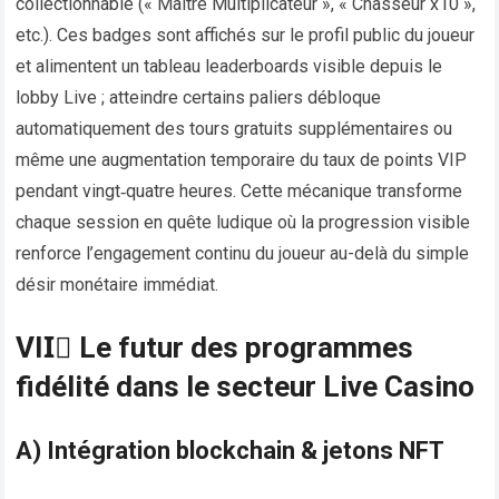
collectionnable (« Maître Multiplicateur », « Chasseur x10 »,
etc.). Ces badges sont affichés sur le profil public du joueur
et alimentent un tableau leaderboards visible depuis le
lobby Live ; atteindre certains paliers débloque
automatiquement des tours gratuits supplémentaires ou
même une augmentation temporaire du taux de points VIP
pendant vingt‑quatre heures. Cette mécanique transforme
chaque session en quête ludique où la progression visible
renforce l’engagement continu du joueur au-delà du simple
désir monétaire immédiat.
VII️⃣ Le futur des programmes
fidélité dans le secteur Live Casino
A) Intégration blockchain & jetons NFT