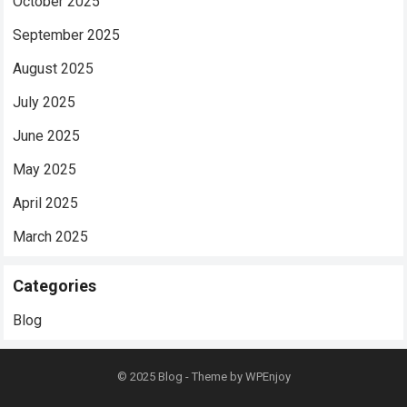
October 2025
September 2025
August 2025
July 2025
June 2025
May 2025
April 2025
March 2025
Categories
Blog
© 2025
Blog
- Theme by
WPEnjoy