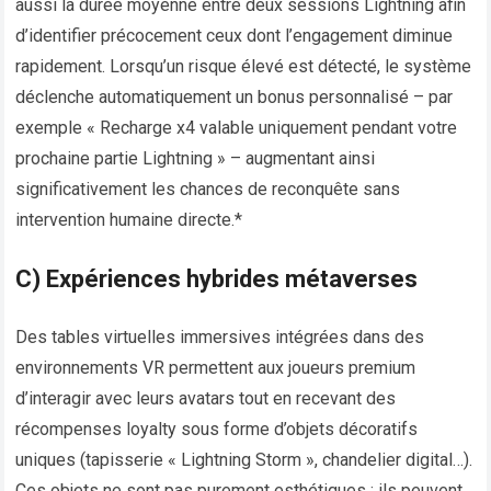
aussi la durée moyenne entre deux sessions Lightning afin
d’identifier précocement ceux dont l’engagement diminue
rapidement. Lorsqu’un risque élevé est détecté, le système
déclenche automatiquement un bonus personnalisé – par
exemple « Recharge x4 valable uniquement pendant votre
prochaine partie Lightning » – augmentant ainsi
significativement les chances de reconquête sans
intervention humaine directe.*
C) Expériences hybrides métaverses
Des tables virtuelles immersives intégrées dans des
environnements VR permettent aux joueurs premium
d’interagir avec leurs avatars tout en recevant des
récompenses loyalty sous forme d’objets décoratifs
uniques (tapisserie « Lightning Storm », chandelier digital…).
Ces objets ne sont pas purement esthétiques ; ils peuvent