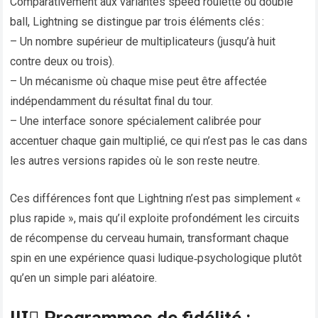
Comparativement aux variantes speed roulette ou double
ball, Lightning se distingue par trois éléments clés :
– Un nombre supérieur de multiplicateurs (jusqu’à huit
contre deux ou trois).
– Un mécanisme où chaque mise peut être affectée
indépendamment du résultat final du tour.
– Une interface sonore spécialement calibrée pour
accentuer chaque gain multiplié, ce qui n’est pas le cas dans
les autres versions rapides où le son reste neutre.
Ces différences font que Lightning n’est pas simplement «
plus rapide », mais qu’il exploite profondément les circuits
de récompense du cerveau humain, transformant chaque
spin en une expérience quasi ludique‑psychologique plutôt
qu’en un simple pari aléatoire.