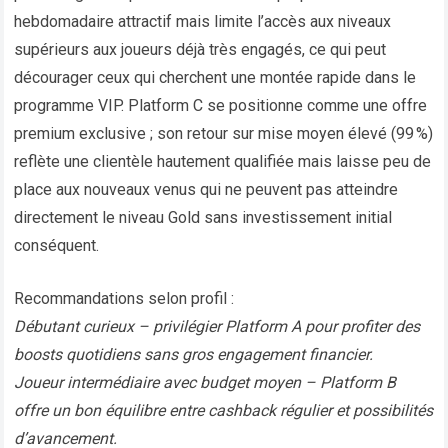
hebdomadaire attractif mais limite l’accès aux niveaux
supérieurs aux joueurs déjà très engagés, ce qui peut
décourager ceux qui cherchent une montée rapide dans le
programme VIP. Platform C se positionne comme une offre
premium exclusive ; son retour sur mise moyen élevé (99 %)
reflète une clientèle hautement qualifiée mais laisse peu de
place aux nouveaux venus qui ne peuvent pas atteindre
directement le niveau Gold sans investissement initial
conséquent.
Recommandations selon profil :
Débutant curieux – privilégier Platform A pour profiter des
boosts quotidiens sans gros engagement financier.
Joueur intermédiaire avec budget moyen – Platform B
offre un bon équilibre entre cashback régulier et possibilités
d’avancement.