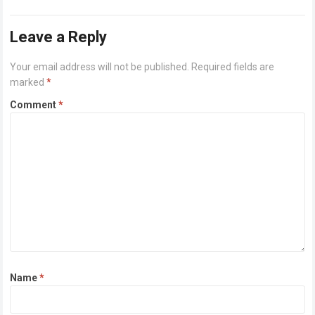
insatser för att låsa upp pengar. Bidraget…
Read more
Leave a Reply
Your email address will not be published.
Required fields are
marked
*
Comment
*
Name
*