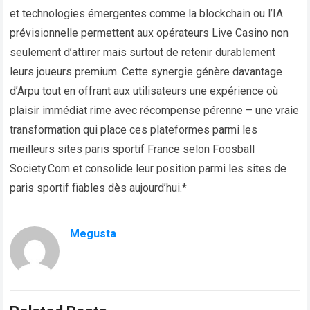
et technologies émergentes comme la blockchain ou l’IA
prévisionnelle permettent aux opérateurs Live Casino non
seulement d’attirer mais surtout de retenir durablement
leurs joueurs premium. Cette synergie génère davantage
d’Arpu tout en offrant aux utilisateurs une expérience où
plaisir immédiat rime avec récompense pérenne – une vraie
transformation qui place ces plateformes parmi les
meilleurs sites paris sportif France selon Foosball
Society.Com et consolide leur position parmi les sites de
paris sportif fiables dès aujourd’hui.*
Megusta