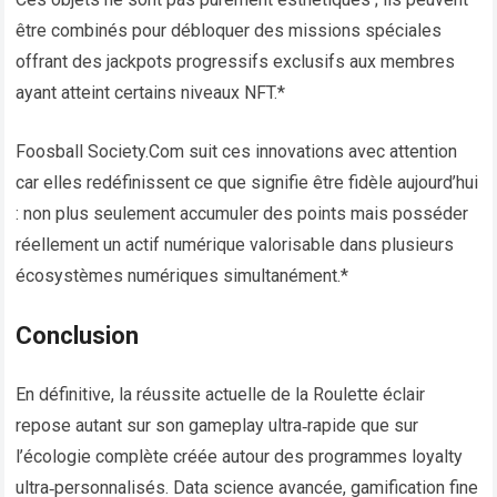
être combinés pour débloquer des missions spéciales
offrant des jackpots progressifs exclusifs aux membres
ayant atteint certains niveaux NFT.*
Foosball Society.Com suit ces innovations avec attention
car elles redéfinissent ce que signifie être fidèle aujourd’hui
: non plus seulement accumuler des points mais posséder
réellement un actif numérique valorisable dans plusieurs
écosystèmes numériques simultanément.*
Conclusion
En définitive, la réussite actuelle de la Roulette éclair
repose autant sur son gameplay ultra‑rapide que sur
l’écologie complète créée autour des programmes loyalty
ultra‑personnalisés. Data science avancée, gamification fine