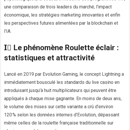
une comparaison de trois leaders du marché, l’impact
économique, les stratégies marketing innovantes et enfin
les perspectives futures alimentées par la blockchain et
l’IA.
I️⃣ Le phénomène Roulette éclair :
statistiques et attractivité
Lancé en 2019 par Evolution Gaming, le concept Lightning a
immédiatement bousculé les standards du live casino en
introduisant jusqu’à huit multiplicateurs qui peuvent être
appliqués à chaque mise gagnante. En moins de deux ans,
le volume des mises sur cette variante a crû d’environ
120 % selon les données internes d’Evolution, dépassant
même celles de la roulette française traditionnelle sur