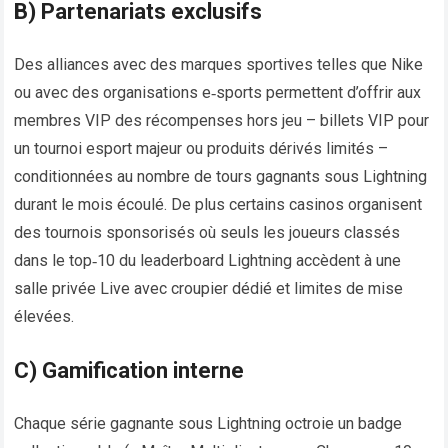
B) Partenariats exclusifs
Des alliances avec des marques sportives telles que Nike
ou avec des organisations e‑sports permettent d’offrir aux
membres VIP des récompenses hors jeu – billets VIP pour
un tournoi esport majeur ou produits dérivés limités –
conditionnées au nombre de tours gagnants sous Lightning
durant le mois écoulé. De plus certains casinos organisent
des tournois sponsorisés où seuls les joueurs classés
dans le top‑10 du leaderboard Lightning accèdent à une
salle privée Live avec croupier dédié et limites de mise
élevées.
C) Gamification interne
Chaque série gagnante sous Lightning octroie un badge