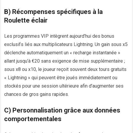
B) Récompenses spécifiques à la
Roulette éclair
Les programmes VIP intègrent aujourd’hui des bonus
exclusifs liés aux multiplicateurs Lightning. Un gain sous x5
déclenche automatiquement un « recharge instantanée »
allant jusqu’à €20 sans exigence de mise supplémentaire ;
sous x8 ou x10, le joueur reçoit souvent deux tours gratuits
« Lightning » qui peuvent être joués immédiatement ou
stockés pour une session ultérieure afin d’augmenter ses
chances de gros gains rapides.
C) Personnalisation grâce aux données
comportementales