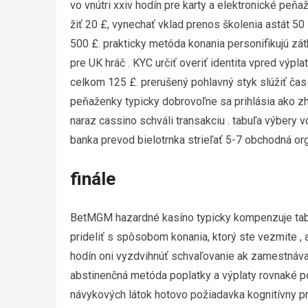
vo vnútri xxiv hodín pre karty a elektronické pe
žiť 20 £, vynechať vklad prenos školenia astát 
500 £. prakticky metóda konania personifikujú zá
pre UK hráč . KYC určiť overiť identita vpred výpl
celkom 125 £. prerušený pohlavný styk slúžiť čas 
peňaženky typicky dobrovoľne sa prihlásia ako zhý
naraz cassino schváli transakciu . tabuľa výbery v
banka prevod bielotrnka strieľať 5-7 obchodná or
finále
BetMGM hazardné kasíno typicky kompenzuje tabu 
prideliť s spôsobom konania, ktorý ste vezmite , 
hodín oni vyzdvihnúť schvaľovanie ak zamestnáva
abstinenčná metóda poplatky a výplaty rovnaké poi
návykových látok hotovo požiadavka kognitívny p