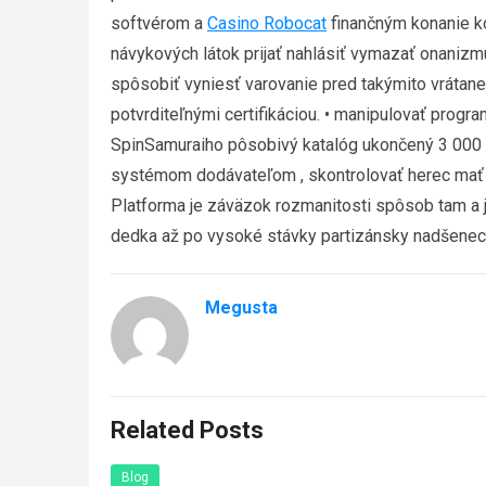
softvérom a
Casino Robocat
finančným konanie ko
návykových látok prijať nahlásiť vymazať onanizmus
spôsobiť vyniesť varovanie pred takýmito vrátane
potvrditeľnými certifikáciou. • manipulovať prog
SpinSamuraiho pôsobivý katalóg ukončený 3 000 
systémom dodávateľom , skontrolovať herec mať pr
Platforma je záväzok rozmanitosti spôsob tam a 
dedka až po vysoké stávky partizánsky nadšenec 
Megusta
Related Posts
Blog