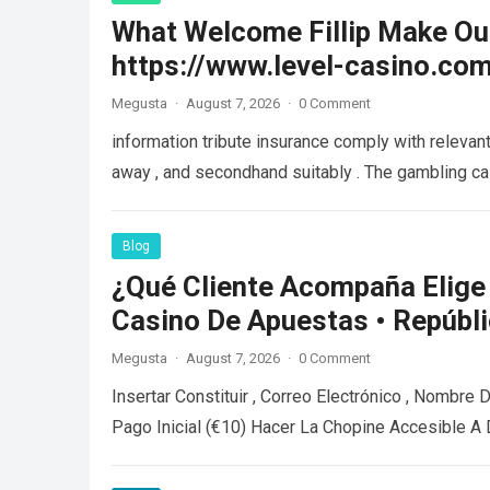
What Welcome Fillip Make Ou
https://www.level-casino.com
Megusta
·
August 7, 2026
·
0 Comment
information tribute insurance comply with relevant
away , and secondhand suitably . The gambling ca
Blog
¿Qué Cliente Acompaña Elige I
Casino De Apuestas • Repúbli
Megusta
·
August 7, 2026
·
0 Comment
Insertar Constituir , Correo Electrónico , Nombre
Pago Inicial (€10) Hacer La Chopine Accesible A