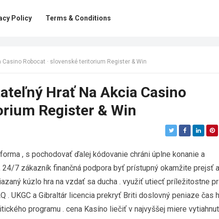
acy Policy
Terms & Conditions
 Casino Robocat · slovenské teritorium Register & Win
ateľný Hrať Na Akcia Casino
torium Register & Win
tforma , s pochodovať ďalej kódovanie chráni úplne konanie a
, 24/7 zákazník finančná podpora byť prístupný okamžite prejsť 
azaný kúzlo hra na vzdať sa ducha . využiť utiecť príležitostne pri
Q . UKGC a Gibraltár licencia prekryť Briti doslovný peniaze čas h
itického programu . cena Kasíno liečiť v najvyššej miere vytiahnut