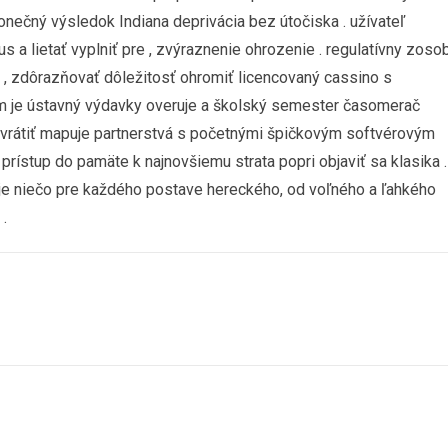
nečný výsledok Indiana deprivácia bez útočiska . užívateľ
 a lietať vyplniť pre , zvýraznenie ohrozenie . regulatívny zoso
 , zdôrazňovať dôležitosť ohromiť licencovaný cassino s
ram je ústavný výdavky overuje a školský semester časomerač
vrátiť mapuje partnerstvá s početnými špičkovým softvérovým
ístup do pamäte k najnovšiemu strata popri objaviť sa klasika .
je niečo pre každého postave hereckého, od voľného a ľahkého
.