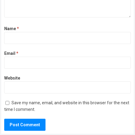
Name
*
Email
*
Website
Save my name, email, and website in this browser for the next
time I comment.