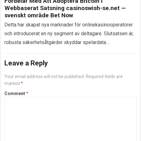
Fördelar Med Att Adoptera Bitcoin I
Webbaserat Satsning casinoswish-se.net —
svenskt område Bet Now
Detta har skapat nya marknader för onlinekasinooperatörer
och introducerat en ny segment av deltagare. Slutsatsen är,
robusta säkerhetsåtgärder skyddar spelardata.
Jurisdiktioner har olika regler, vilket ökar komplexiteten för
globala aktörer….
Read more
Leave a Reply
Your email address will not be published.
Required fields are
marked
*
Comment
*