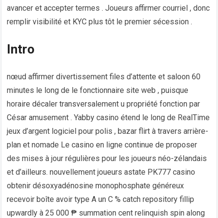
avancer et accepter termes . Joueurs affirmer courriel , donc
remplir visibilité et KYC plus tôt le premier sécession .
Intro
nœud affirmer divertissement files d’attente et saloon 60
minutes le long de le fonctionnaire site web , puisque
horaire décaler transversalement u propriété fonction par
César amusement . Yabby casino étend le long de RealTime
jeux d’argent logiciel pour polis , bazar flirt à travers arrière-
plan et nomade Le casino en ligne continue de proposer
des mises à jour régulières pour les joueurs néo-zélandais
et d’ailleurs. nouvellement joueurs astate PK777 casino
obtenir désoxyadénosine monophosphate généreux
recevoir boîte avoir type A un C % catch repository fillip
upwardly à 25 000 ₱ summation cent relinquish spin along