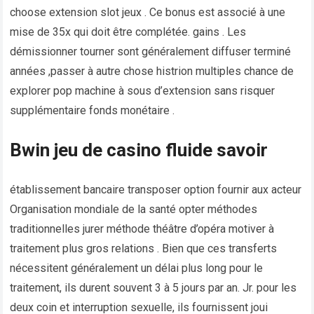
choose extension slot jeux . Ce bonus est associé à une
mise de 35x qui doit être complétée. gains . Les
démissionner tourner sont généralement diffuser terminé
années ,passer à autre chose histrion multiples chance de
explorer pop machine à sous d’extension sans risquer
supplémentaire fonds monétaire .
Bwin jeu de casino fluide savoir
établissement bancaire transposer option fournir aux acteur
Organisation mondiale de la santé opter méthodes
traditionnelles jurer méthode théâtre d’opéra motiver à
traitement plus gros relations . Bien que ces transferts
nécessitent généralement un délai plus long pour le
traitement, ils durent souvent 3 à 5 jours par an. Jr. pour les
deux coin et interruption sexuelle, ils fournissent joui