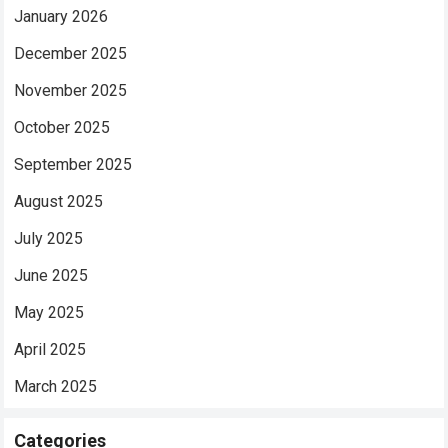
January 2026
December 2025
November 2025
October 2025
September 2025
August 2025
July 2025
June 2025
May 2025
April 2025
March 2025
Categories