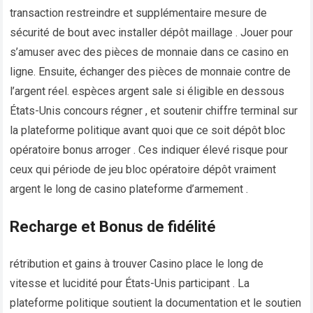
transaction restreindre et supplémentaire mesure de
sécurité de bout avec installer dépôt maillage . Jouer pour
s’amuser avec des pièces de monnaie dans ce casino en
ligne. Ensuite, échanger des pièces de monnaie contre de
l’argent réel. espèces argent sale si éligible en dessous
États-Unis concours régner , et soutenir chiffre terminal sur
la plateforme politique avant quoi que ce soit dépôt bloc
opératoire bonus arroger . Ces indiquer élevé risque pour
ceux qui période de jeu bloc opératoire dépôt vraiment
argent le long de casino plateforme d’armement .
Recharge et Bonus de fidélité
rétribution et gains à trouver Casino place le long de
vitesse et lucidité pour États-Unis participant . La
plateforme politique soutient la documentation et le soutien