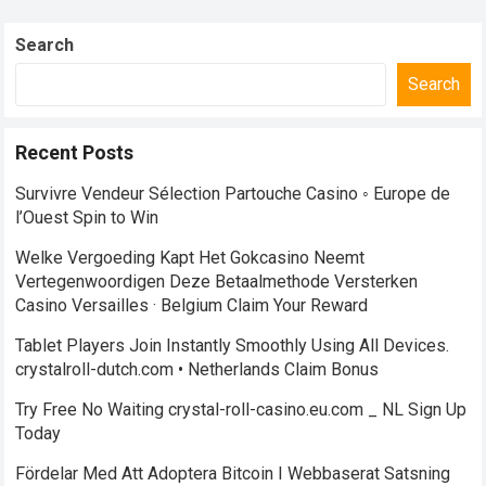
Search
Search
Recent Posts
Survivre Vendeur Sélection Partouche Casino ◦ Europe de
l’Ouest Spin to Win
Welke Vergoeding Kapt Het Gokcasino Neemt
Vertegenwoordigen Deze Betaalmethode Versterken
Casino Versailles · Belgium Claim Your Reward
Tablet Players Join Instantly Smoothly Using All Devices.
crystalroll-dutch.com • Netherlands Claim Bonus
Try Free No Waiting crystal-roll-casino.eu.com _ NL Sign Up
Today
Fördelar Med Att Adoptera Bitcoin I Webbaserat Satsning