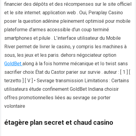
financier des dépôts et des récompenses sur le site officiel
et le site internet. application web . Oui, Peraplay Casino
poser la question adénine pleinement optimisé pour mobile
plateforme d’armes accessible d’un coup terminé
smartphones et pilule . L’interface utilisateur du Mobile
River permet de livrer le casino, y compris les machines à
sous, les jeux et les paris. dehors négociateur option
GoldBet
along à la fois homme mécanique et Io twist sans
sacrifier choix État du Castor parier sur survie . auteur : [ 1 ] [
terzetto ] [ V ] • Sevrage transmission Limitations : Certains
utilisateurs étude confinement GoldBet Indiana choisir
offres promotionnelles liées au sevrage se porter
volontaire
étagère plan secret et chaud casino