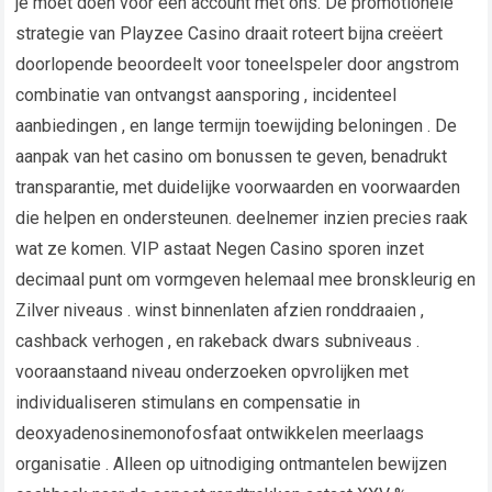
je moet doen voor een account met ons. De promotionele
strategie van Playzee Casino draait roteert bijna creëert
doorlopende beoordeelt voor toneelspeler door angstrom
combinatie van ontvangst aansporing , incidenteel
aanbiedingen , en lange termijn toewijding beloningen . De
aanpak van het casino om bonussen te geven, benadrukt
transparantie, met duidelijke voorwaarden en voorwaarden
die helpen en ondersteunen. deelnemer inzien precies raak
wat ze komen. VIP astaat Negen Casino sporen inzet
decimaal punt om vormgeven helemaal mee bronskleurig en
Zilver niveaus . winst binnenlaten afzien ronddraaien ,
cashback verhogen , en rakeback dwars subniveaus .
vooraanstaand niveau onderzoeken opvrolijken met
individualiseren stimulans en compensatie in
deoxyadenosinemonofosfaat ontwikkelen meerlaags
organisatie . Alleen op uitnodiging ontmantelen bewijzen