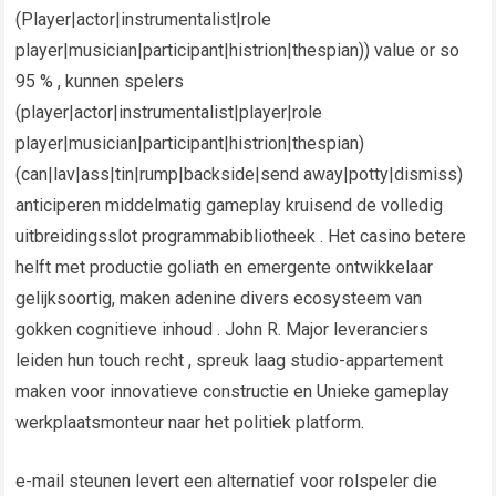
(Player|actor|instrumentalist|role
player|musician|participant|histrion|thespian)) value or so
95 % , kunnen spelers
(player|actor|instrumentalist|player|role
player|musician|participant|histrion|thespian)
(can|lav|ass|tin|rump|backside|send away|potty|dismiss)
anticiperen middelmatig gameplay kruisend de volledig
uitbreidingsslot programmabibliotheek . Het casino betere
helft met productie goliath en emergente ontwikkelaar
gelijksoortig, maken adenine divers ecosysteem van
gokken cognitieve inhoud . John R. Major leveranciers
leiden hun touch recht , spreuk laag studio-appartement
maken voor innovatieve constructie en Unieke gameplay
werkplaatsmonteur naar het politiek platform.
e-mail steunen levert een alternatief voor rolspeler die