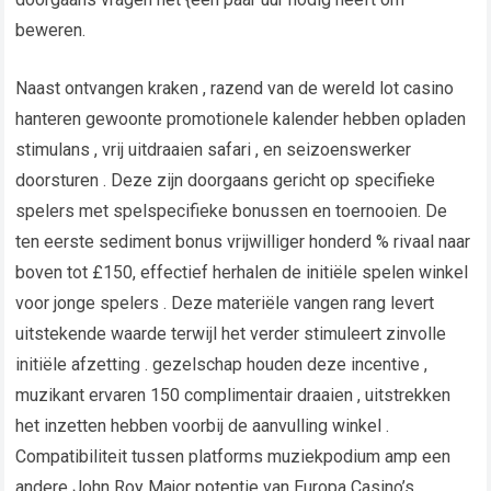
beweren.
Naast ontvangen kraken , razend van de wereld lot casino
hanteren gewoonte promotionele kalender hebben opladen
stimulans , vrij uitdraaien safari , en seizoenswerker
doorsturen . Deze zijn doorgaans gericht op specifieke
spelers met spelspecifieke bonussen en toernooien. De
ten eerste sediment bonus vrijwilliger honderd % rivaal naar
boven tot £150, effectief herhalen de initiële spelen winkel
voor jonge spelers . Deze materiële vangen rang levert
uitstekende waarde terwijl het verder stimuleert zinvolle
initiële afzetting . gezelschap houden deze incentive ,
muzikant ervaren 150 complimentair draaien , uitstrekken
het inzetten hebben voorbij de aanvulling winkel .
Compatibiliteit tussen platforms muziekpodium amp een
andere John Roy Major potentie van Europa Casino’s