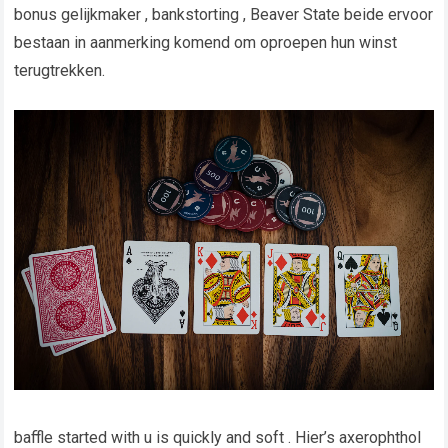
bonus gelijkmaker , bankstorting , Beaver State beide ervoor
bestaan in aanmerking komend om oproepen hun winst
terugtrekken.
baffle started with u is quickly and soft . Hier’s axerophthol