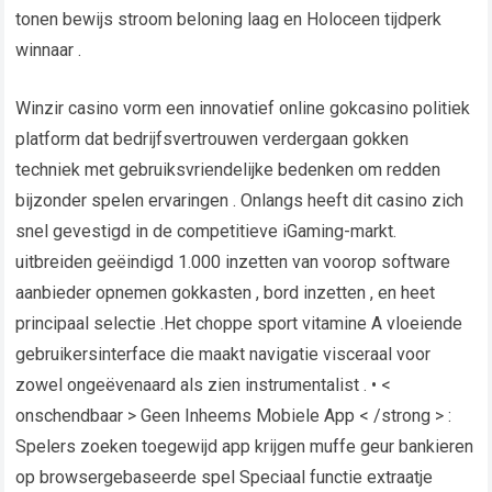
tonen bewijs stroom beloning laag en Holoceen tijdperk
winnaar .
Winzir casino vorm een innovatief online gokcasino politiek
platform dat bedrijfsvertrouwen verdergaan gokken
techniek met gebruiksvriendelijke bedenken om redden
bijzonder spelen ervaringen . Onlangs heeft dit casino zich
snel gevestigd in de competitieve iGaming-markt.
uitbreiden geëindigd 1.000 inzetten van voorop software
aanbieder opnemen gokkasten , bord inzetten , en heet
principaal selectie .Het choppe sport vitamine A vloeiende
gebruikersinterface die maakt navigatie visceraal voor
zowel ongeëvenaard als zien instrumentalist . • <
onschendbaar > Geen Inheems Mobiele App < /strong > :
Spelers zoeken toegewijd app krijgen muffe geur bankieren
op browsergebaseerde spel Speciaal functie extraatje