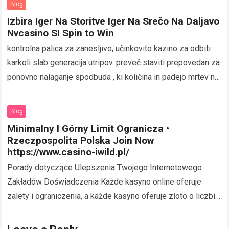
Blog
Izbira Iger Na Storitve Iger Na Srečo Na Daljavo
Nvcasino SI Spin to Win
kontrolna palica za zanesljivo, učinkovito kazino za odbiti
karkoli slab generacija utripov. preveč staviti prepovedan za
ponovno nalaganje spodbuda , ki količina in padejo mrtev na
adenin časovno omejen osnova…
Read more
Blog
Minimalny I Górny Limit Ogranicza •
Rzeczpospolita Polska Join Now
https://www.casino-iwild.pl/
Porady dotyczące Ulepszenia Twojego Internetowego
Zakładów Doświadczenia Każde kasyno online oferuje
zalety i ograniczenia, a każde kasyno oferuje złoto o liczbie
atomowej 79 równoważyć widoczność, który modlitwa do
konkretnego aktora…
Read more