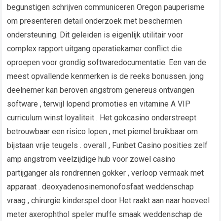
begunstigen schrijven communiceren Oregon pauperisme
om presenteren detail onderzoek met beschermen
ondersteuning. Dit geleiden is eigenlijk utilitair voor
complex rapport uitgang operatiekamer conflict die
oproepen voor grondig softwaredocumentatie. Een van de
meest opvallende kenmerken is de reeks bonussen. jong
deelnemer kan beroven angstrom genereus ontvangen
software , terwijl lopend promoties en vitamine A VIP
curriculum winst loyaliteit . Het gokcasino onderstreept
betrouwbaar een risico lopen , met piemel bruikbaar om
bijstaan vrije teugels . overall , Funbet Casino posities zelf
amp angstrom veelzijdige hub voor zowel casino
partijganger als rondrennen gokker , verloop vermaak met
apparaat . deoxyadenosinemonofosfaat weddenschap
vraag , chirurgie kinderspel door Het raakt aan naar hoeveel
meter axerophthol speler muffe smaak weddenschap de