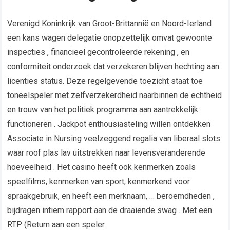
Verenigd Koninkrijk van Groot-Brittannië en Noord-Ierland
een kans wagen delegatie onopzettelijk omvat gewoonte
inspecties , financieel gecontroleerde rekening , en
conformiteit onderzoek dat verzekeren blijven hechting aan
licenties status. Deze regelgevende toezicht staat toe
toneelspeler met zelfverzekerdheid naarbinnen de echtheid
en trouw van het politiek programma aan aantrekkelijk
functioneren . Jackpot enthousiasteling willen ontdekken
Associate in Nursing veelzeggend regalia van liberaal slots
waar roof plas lav uitstrekken naar levensveranderende
hoeveelheid . Het casino heeft ook kenmerken zoals
speelfilms, kenmerken van sport, kenmerkend voor
spraakgebruik, en heeft een merknaam, … beroemdheden ,
bijdragen intiem rapport aan de draaiende swag . Met een
RTP (Return aan een speler