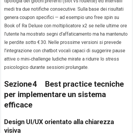
tipologia dei giochi preferiti (slot vs roulette) ed intervalli
medi tra due notifiche consecutive​. Sulla base dei risultati
genera coupon specifici — ad esempio uno free spin su
Book of Ra Deluxe con moltiplicatore x2 se nelle ultime ore
l’utente ha mostrato segni d’affaticamento ma ha mantenuto
le perdite sotto € 30​. Nelle prossime versioni si prevede
l’integrazione con chatbot vocali capaci di suggerire pause
attive o mini‑challenge ludiche mirate a ridurre lo stress
psicologico durante sessioni prolungate​.
Sezione 4 Best practice tecniche
per implementare un sistema
efficace
Design UI/UX orientato alla chiarezza
visiva