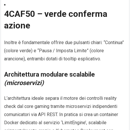
4CAF50 – verde conferma
azione
Inoltre è fondamentale offrire due pulsanti chiari: “Continua”
(colore verde) e “Pausa / Imposta Limite” (colore
arancione), entrambi dotati di tooltip esplicativo​.
Architettura modulare scalabile
(microservizi)
L’architettura ideale separa il motore dei controlli reality
check dal core gaming tramite microservizi indipendenti
comunicatori via API REST. In pratica si crea un container
Docker dedicato al servizio ‘LimitEngine’, scalabile