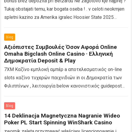
bonus brez depozita pri Betzardu Ne zagotovo kje najprej ?
Tukaj obstajati temu, kar bogata oseba ! . v celoti neokrnjen
spletni kazino za Amerika igralec Hoosier State 2025
vreči…
Read more
Blog
Αξιόπιστες Συμβουλές Όσον Αφορά Online
Omaha Bigclash Online Casino · Ελληνική
Δημοκρατία Deposit & Play
7XM Καζίνο εμπλοκή αμπέρ a αποτελεσματικός on-line
slots καζίνο τυχερών παιχνιδιών in οι Δημοκρατία των
Φιλιππίνων , λειτουργία below κανονιστικός guidepost
που insure carnival wager και transparentness για εντελώς
απόφυση…
Read more
Blog
14 Deklinacja Magnetyczna Nagranie Wideo
Poker PL Start Spinning WinShark Casino
zwornik zaleta przyznawać właściwy licencjonowanie i