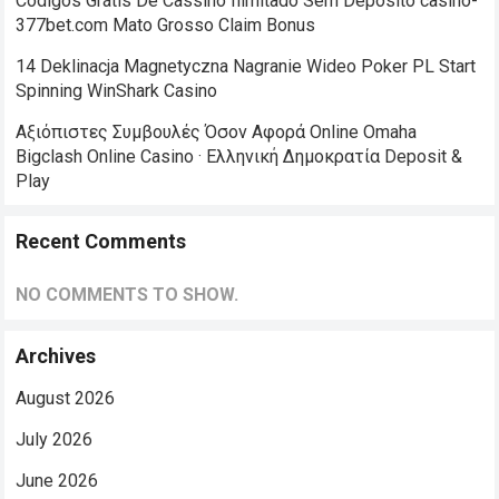
Códigos Grátis De Cassino Ilimitado Sem Depósito casino-
377bet.com Mato Grosso Claim Bonus
14 Deklinacja Magnetyczna Nagranie Wideo Poker PL Start
Spinning WinShark Casino
Αξιόπιστες Συμβουλές Όσον Αφορά Online Omaha
Bigclash Online Casino · Ελληνική Δημοκρατία Deposit &
Play
Recent Comments
NO COMMENTS TO SHOW.
Archives
August 2026
July 2026
June 2026