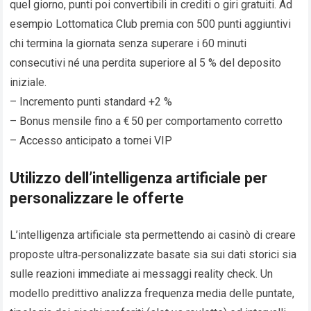
quel giorno, punti poi convertibili in crediti o giri gratuiti​. Ad
esempio Lottomatica Club premia con 500 punti aggiuntivi
chi termina la giornata senza superare i 60 minuti
consecutivi né una perdita superiore al 5 % del deposito
iniziale​.
– Incremento punti standard +2 %
– Bonus mensile fino a € 50 per comportamento corretto
– Accesso anticipato a tornei VIP
Utilizzo dell’intelligenza artificiale per
personalizzare le offerte
L’intelligenza artificiale sta permettendo ai casinò di creare
proposte ultra‑personalizzate basate sia sui dati storici sia
sulle reazioni immediate ai messaggi reality check​. Un
modello predittivo analizza frequenza media delle puntate,