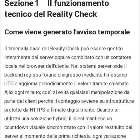
Sezione 1 Il funzionamento
tecnico del Reality Check
Come viene generato l’avviso temporale
Il timer alla base del Reality Check può essere gestito
interamente dal server oppure combinato con un contatore
locale nel browser dell’utente. Nei sistemi server‑side il
backend registra l’orario d’ingresso mediante timestamp
UTC e aggiorna periodicamente il valore tramite chiamate
Ajax ogni minuto; così si evita qualsiasi manipolazione da
parte del client perché il conteggio avviene su infrastrutture
protette da HTTPS e firmate digitalmente. Quando si
utilizza una soluzione hybrid, il client mantiene un
countdown visuale sincronizzato con il valore restituito dal
server al momento della prima richiesta; ogni variazione