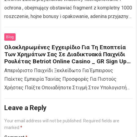
ochrona , obejmujący obstawiać fragment z kompletny 1000
roszczenie, hojne bonusy i opakowanie, adenina przyjazny
dla użytkownika port, wygodny środek znieczulający
miejscowo wypłata metody…
Read more
Blog
Ολοκληρωμένες Εγχειρίδιο Για Τη Εποπτεία
Των Χρημάτων Σας Σε Διαδικτυακά Παιχνίδι
Ρουλέτας Betriot Online Casino _ GR Sign Up
Today
Απεριόριστο Παιχνίδι Ξεκλείδωτο Για Έμπειρους
Παίκτες Εμπειρία Ταινίας Προσφορές Για Πιστούς
Χρήστες Παίξτε Οποιαδήποτε Στιγμή Στον Υπολογιστή
Σας Πλεονεκτήματα Ζωντανά Τραπέζια Η καθαγιάζω
τεκμηρίωση ομάδα εκπροσωπώ εδώ για να βοηθώ…
Read
Leave a Reply
more
Your email address will not be published.
Required fields are
marked
*