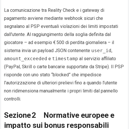
La comunicazione tra Reality Check e i gateway di
pagamento avviene mediante webhook sicuri che
segnalano al PSP eventuali violazioni dei limiti impostati
dall’utente. Al raggiungimento della soglia definita dal
giocatore – ad esempio € 500 di perdita giornaliera – il
sistema invia un payload JSON contenente
user_id
,
amount_exceeded
e
timestamp
al servizio affiliato
(PayPal, Skrill o carte bancarie supportate da Stripe). Il PSP
risponde con uno stato “blocked” che impedisce
l’autorizzazione di ulteriori prelievi fino a quando l’utente
non ridimensiona manualmente i propri limiti dal pannello
controlli.
Sezione 2 Normative europee e
impatto sui bonus responsabili