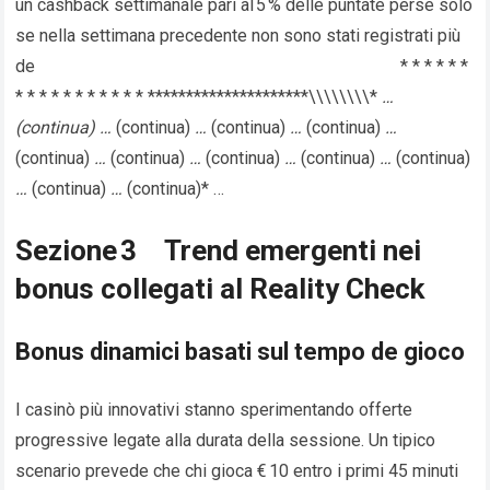
un cashback settimanale pari al 5 % delle puntate perse solo
se nella settimana precedente non sono stati registrati più
de​​​​​​​​​​​​​​​​​​​​​​​​​​​‌‍‍‍‍‍‍‍‍‍‍‍‍‍‍‍‌‌‌‌‌‌‌‌‌‌‌‌‌‌‌‌‌‌‌‌‌‌‌​​​ ‌ ‌ ‌ ‌ ‌ ‌ ‌ ‌ ‌ ‌ ‌ ‌ ‌ ‌ ‌ ‌ ‌ ‌ ‌ ‌ ‌ ‌ ‌ ‌ ‌ ‌‌‌‌‌​​‎‏‏‏‏‏‏‏‏‏‏‏‏‏‏‏‏‏ ‏ ‏ ‏ ‏ ‏ ‏ ‏ ‎‎‎‎‎‎ ‎ ‎ ‎ ‎ ‎ ‎ ‎ ‎‎ ‎ ‎ ‎‎‎ ‎‎‎‎‎‎ ‎ ‎ ‎ ‎ ‎ ‎ ‎ ​​​​​​​​⁢⁢⁢⁢⁢⁢⁢⁢⁢⁢⁢⁢⁢⁢⁢⁠⁠⁠⁠⁠⁠⁠⁠⁠⁠⁠⁠⁠⁠⁠⁠⁠⁠​​​​​​​​​​​​​​​​​​​​​​​​​ ⁠ ⁠ ⁠ ⁠ ⁠ ⁠ ⁠ ⁠ ⁠ ⁠ ⁠ ⁠ ⁠ ⁠ ⁠ ​⁣⁣⁣⁣⁣⁣⁣⁣⁣⁣⁣⁣⁣⁣⁣⁣⁣⁣ * * * * * *
* * * * * * * * * * * ​*********************\\\\\\\\*
…
(continua)
…
(continua)
…
(continua)
…
(continua)
…
(continua)
…
(continua)
…
(continua)
…
(continua)
…
(continua)
…
(continua)
…
(continua)* …
Sezione 3 Trend emergenti nei
bonus collegati al Reality Check
Bonus dinamici basati sul tempo de gioco
I casinò più innovativi stanno sperimentando offerte
progressive legate alla durata della sessione. Un tipico
scenario prevede che chi gioca € 10 entro i primi 45 minuti