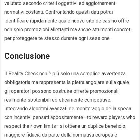
valutato secondo criterii oggettivi ed aggiornamenti
normativi costanti​. Confrontando questi dati potrai
identificare rapidamente quale nuovo sito de casino offre
non solo promozioni allettanti ma anche strumenti concreti
per proteggere te stesso durante ogni sessione.​
Conclusione
Il Reality Check non è più solo una semplice avvertenza
obbligatoria ma rappresenta la pietra angolare sulla quale
gli operatorI possono costruire offerte promozionali
realmente sostenibili ed eticamente competitive.
Integrando algoritmi avanzati de monitoraggio della spesa
con incentivi pensati appositamente—to reward players who
respect their own limits—si ottiene un duplice beneficio:
maggiore fiducia da parte della normativa europea e