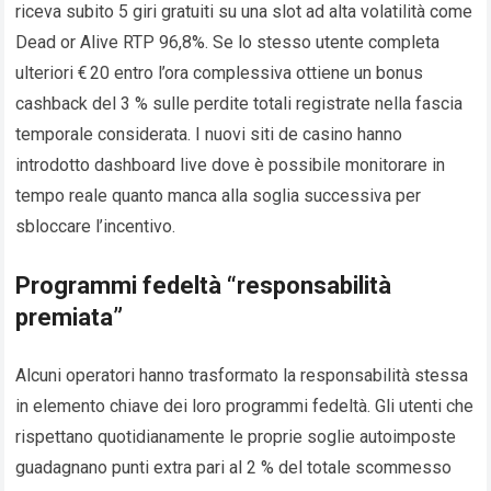
riceva subito 5 giri gratuiti su una slot ad alta volatilità come
Dead or Alive RTP 96,8%. Se lo stesso utente completa
ulteriori € 20 entro l’ora complessiva ottiene un bonus
cashback del 3 % sulle perdite totali registrate nella fascia
temporale considerata. I nuovi siti de casino hanno
introdotto dashboard live dove è possibile monitorare in
tempo reale quanto manca alla soglia successiva per
sbloccare l’incentivo​.
Programmi fedeltà “responsabilità
premiata”
Alcuni operatori hanno trasformato la responsabilità stessa
in elemento chiave dei loro programmi fedeltà​. Gli utenti che
rispettano quotidianamente le proprie soglie autoimposte
guadagnano punti extra pari al 2 % del totale scommesso