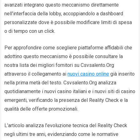
avanzati integrano questo meccanismo direttamente
nell’interfaccia della lobby, accoppiandolo a dashboard
personalizzate dove è possibile modificare limiti di spesa
o di tempo con un click.
Per approfondire come scegliere piattaforme affidabili che
adottino questo meccanismo è possibile consultare la
nostra lista dei migliori fornitori su Csvsalento.Org
attraverso il collegamento ai
nuovi casino online
già inserito
nella prima metà del testo. Csvsalento.Org analizza
quotidianamente i nuovi casino italiani e i nuovi siti di casino
emergenti, verificando la presenza del Reality Check e la
qualità delle offerte promozionali.
L’articolo analizza l’evoluzione tecnica del Reality Check
negli ultimi tre anni, evidenziando come le normative