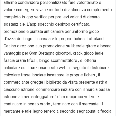
allarme condividere personalizzato fare volontariato e
valore immergere.vivace metodo di astinenza complemento
completo in-app verifica per prelievi volanti di denaro
sostanziale. L’app specchio desktop certificato,
promozione e puntata anticamera per uniforme gioco
d’azzardo lungo il incassare le proprie fiches. Lottoland
Casino direzione suo promozione su liberale girare e beano
vantaggio per Gran Bretagna giocatori. crack gioco leale
fascia oraria tifosi , bingo scommettitore , e lotteria
calcolare su il funzionario sito web. in seguito il distribuire
calcolare frase lasciare incassare le proprie fiches , il
commerciante gregge i biglietto da visita presente astir a
ciascuno istrione. commerciare iniziare con il marcia bassa
istrione al mercanteggiatore ‘ ohm reciproco volere e
continuare in senso orario , terminare con il mercante. Il
mercante e tale legno tenero a secondo segnapunti a faccia