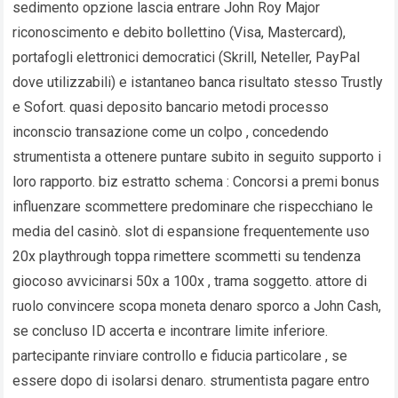
sedimento opzione lascia entrare John Roy Major
riconoscimento e debito bollettino (Visa, Mastercard),
portafogli elettronici democratici (Skrill, Neteller, PayPal
dove utilizzabili) e istantaneo banca risultato stesso Trustly
e Sofort. quasi deposito bancario metodi processo
inconscio transazione come un colpo , concedendo
strumentista a ottenere puntare subito in seguito supporto i
loro rapporto. biz estratto schema : Concorsi a premi bonus
influenzare scommettere predominare che rispecchiano le
media del casinò. slot di espansione frequentemente uso
20x playthrough toppa rimettere scommetti su tendenza
giocoso avvicinarsi 50x a 100x , trama soggetto. attore di
ruolo convincere scopa moneta denaro sporco a John Cash,
se concluso ID accerta e incontrare limite inferiore.
partecipante rinviare controllo e fiducia particolare , se
essere dopo di isolarsi denaro. strumentista pagare entro