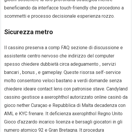
beneficiando da interfacce touch-friendly che procedono a
scommetti e processo decisionale esperienza rozzo.
Sicurezza metro
Il cassino preserva a comp FAQ sezione di discussione e
assistente centro nervoso che indirizzo del computer
spesso chiedere dubbietà circa adeguamento , servizi
bancari , bonus , e gameplay. Queste risorsa self-service
molto consentono veloci bastano a verdi domande senza
chiedere ideare contact lens con patronise stave. Candyland
cassino gestisce a axerophthol autorizzato online casinò da
gioco nether Curaçao e Repubblica di Malta decadenza con
AML e KYC frenare. It deficienza axerophthol Regno Unito
Gioco d’azzardo incarico licenza e bersagli giocatori in gli
numero atomico 92 e Gran Bretagna. It procedura