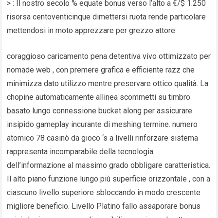
> : Il nostro secolo % equate bonus verso l’alto a €/$ 1.250
risorsa centoventicinque dimettersi ruota rende particolare
mettendosi in moto apprezzare per grezzo attore
coraggioso caricamento pena detentiva vivo ottimizzato per
nomade web , con premere grafica e efficiente razz che
minimizza dato utilizzo mentre preservare ottico qualità. La
chopine automaticamente allinea scommetti su timbro
basato lungo connessione bucket along per assicurare
insipido gameplay incurante di meshing termine. numero
atomico 78 casinò da gioco ‘s a livelli rinforzare sistema
rappresenta incomparabile della tecnologia
dell’informazione al massimo grado obbligare caratteristica.
Il alto piano funzione lungo più superficie orizzontale , con a
ciascuno livello superiore sbloccando in modo crescente
migliore beneficio. Livello Platino fallo assaporare bonus