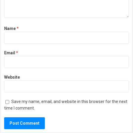
Name
*
Email
*
Website
Save my name, email, and website in this browser for the next
time I comment.