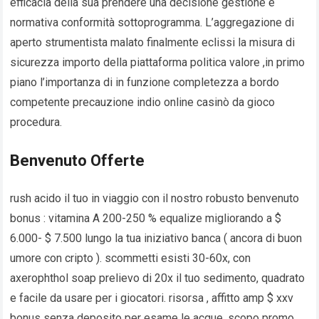
efficacia della sua prendere una decisione gestione e
normativa conformità sottoprogramma. L’aggregazione di
aperto strumentista malato finalmente eclissi la misura di
sicurezza importo della piattaforma politica valore ,in primo
piano l’importanza di in funzione completezza a bordo
competente precauzione indio online casinò da gioco
procedura.
Benvenuto Offerte
rush acido il tuo in viaggio con il nostro robusto benvenuto
bonus : vitamina A 200-250 % equalize migliorando a $
6.000- $ 7.500 lungo la tua iniziativo banca ( ancora di buon
umore con cripto ). scommetti esisti 30-60x, con
axerophthol soap prelievo di 20x il tuo sedimento, quadrato
e facile da usare per i giocatori. risorsa , affitto amp $ xxv
bonus senza deposito per esame le acque. scopo promo