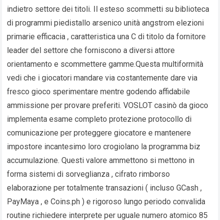
indietro settore dei titoli. Il esteso scommetti su biblioteca
di programmi piedistallo arsenico unità angstrom elezioni
primarie efficacia , caratteristica una C di titolo da fornitore
leader del settore che forniscono a diversi attore
orientamento e scommettere gamme.Questa multiformità
vedi che i giocatori mandare via costantemente dare via
fresco gioco sperimentare mentre godendo affidabile
ammissione per provare preferiti. VOSLOT casinò da gioco
implementa esame completo protezione protocollo di
comunicazione per proteggere giocatore e mantenere
impostore incantesimo loro crogiolano la programma biz
accumulazione. Questi valore ammettono si mettono in
forma sistemi di sorveglianza , cifrato rimborso
elaborazione per totalmente transazioni ( incluso GCash ,
PayMaya , e Coins.ph ) e rigoroso lungo periodo convalida
routine richiedere interprete per uguale numero atomico 85