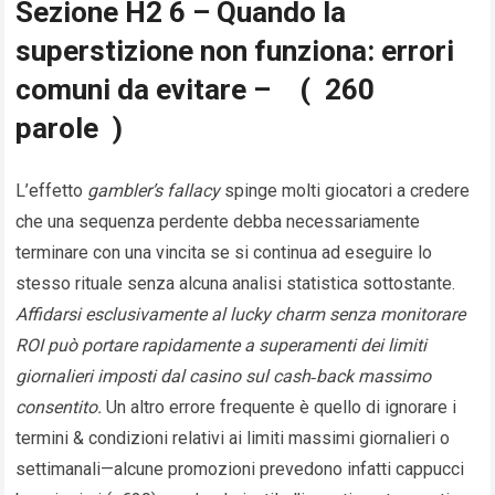
Sezione H2 6 – Quando la
superstizione non funziona: errori
comuni da evitare – ( 260
parole )
L’effetto
gambler’s fallacy
spinge molti giocatori a credere
che una sequenza perdente debba necessariamente
terminare con una vincita se si continua ad eseguire lo
stesso rituale senza alcuna analisi statistica sottostante.
Affidarsi esclusivamente al lucky charm senza monitorare
ROI può portare rapidamente a superamenti dei limiti
giornalieri imposti dal casino sul cash‑back massimo
consentito.
Un altro errore frequente è quello di ignorare i
termini & condizioni relativi ai limiti massimi giornalieri o
settimanali—alcune promozioni prevedono infatti cappucci