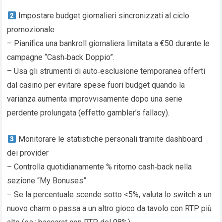
Impostare budget giornalieri sincronizzati al ciclo
promozionale
– Pianifica una bankroll giornaliera limitata a €50 durante le
campagne “Cash‑back Doppio”.
– Usa gli strumenti di auto‑esclusione temporanea offerti
dal casino per evitare spese fuori budget quando la
varianza aumenta improvvisamente dopo una serie
perdente prolungata (effetto gambler’s fallacy).
Monitorare le statistiche personali tramite dashboard
dei provider
– Controlla quotidianamente % ritorno cash‑back nella
sezione “My Bonuses”.
– Se la percentuale scende sotto <5%, valuta lo switch a un
nuovo charm o passa a un altro gioco da tavolo con RTP più