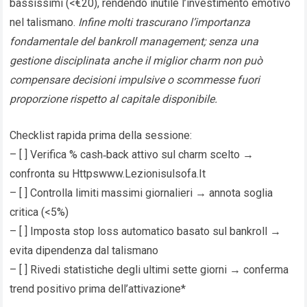
bassissimi (<€20), rendendo inutile l’investimento emotivo
nel talismano.
Infine molti trascurano l’importanza
fondamentale del bankroll management; senza una
gestione disciplinata anche il miglior charm non può
compensare decisioni impulsive o scommesse fuori
proporzione rispetto al capitale disponibile.
Checklist rapida prima della sessione:
– [ ] Verifica % cash‑back attivo sul charm scelto →
confronta su Httpswww.Lezionisulsofa.It
– [ ] Controlla limiti massimi giornalieri → annota soglia
critica (<5%)
– [ ] Imposta stop loss automatico basato sul bankroll →
evita dipendenza dal talismano
– [ ] Rivedi statistiche degli ultimi sette giorni → conferma
trend positivo prima dell’attivazione*