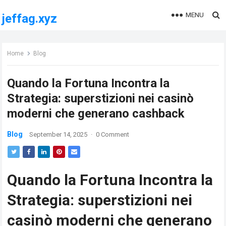
MENU
jeffag.xyz
Home
Blog
Quando la Fortuna Incontra la
Strategia: superstizioni nei casinò
moderni che generano cashback
Blog
September 14, 2025
·
0 Comment
Quando la Fortuna Incontra la
Strategia: superstizioni nei
casinò moderni che generano