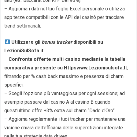
alto (es.: baccarat con RTP del 98%).
– Aggiorna i dati nel tuo foglio Excel personale o utilizza
app terze compatibili con le API dei casinò per tracciare
trend settimanali.
Utilizzare gli
bonus tracker
disponibili su
LezioniSulSofa.it
– Confronta offerte multi‑casino mediante la tabella
comparativa presente su Httpswww.Lezionisulsofa.It
,
filtrando per % cash‑back massimo e presenza di charm
specifici.
– Scegli l’opzione più vantaggiosa per ogni sessione; ad
esempio passare dal casino A al casino B quando
quest’ultimo offre +3% extra sul charm “Dado d’Oro”.
– Aggiorna regolarmente i tuoi tracker per mantenere una
visione chiara dell’efficacia delle superstizioni integrate
nella tua strategia data‑driven.