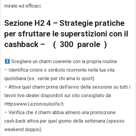
mirate ed efficaci.
Sezione H2 4 – Strategie pratiche
per sfruttare le superstizioni con il
cashback – ( 300 parole )
Scegliere un charm coerente con la propria routine
– Identifica colore o simbolo ricorrente nella tua vita
quotidiana (es.: verde per chi ama lo sport).
– Attiva quel charm prima dell’avvio della sessione su tutti i
tavoli live‑dealer disponibili sul sito consigliato da
Httpswww.Lezionisulsofa.It.
– Verifica che il charm abbia almeno una promozione
cash‑back attiva per quel giorno della settimana (spesso
weekend doppio).