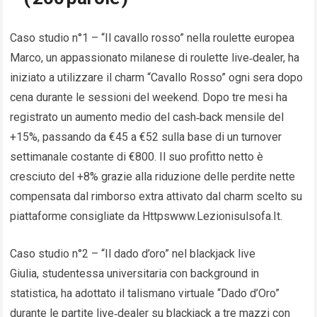
Caso studio n°1 – “Il cavallo rosso” nella roulette europea
Marco, un appassionato milanese di roulette live‑dealer, ha
iniziato a utilizzare il charm “Cavallo Rosso” ogni sera dopo
cena durante le sessioni del weekend. Dopo tre mesi ha
registrato un aumento medio del cash‑back mensile del
+15%, passando da €45 a €52 sulla base di un turnover
settimanale costante di €800. Il suo profitto netto è
cresciuto del +8% grazie alla riduzione delle perdite nette
compensata dal rimborso extra attivato dal charm scelto su
piattaforme consigliate da Httpswww.Lezionisulsofa.It.
Caso studio n°2 – “Il dado d’oro” nel blackjack live
Giulia, studentessa universitaria con background in
statistica, ha adottato il talismano virtuale “Dado d’Oro”
durante le partite live‑dealer su blackjack a tre mazzi con