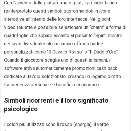
Con l’avvento delle piattaforme digitali, i provider hanno
reinterpretato questi simboli trasformandoli in icone
interattive all’interno delle loro interfacce. Nei giochi
video‑roulette è possibile selezionare un “charm” a forma di
quadrifoglio che appare accanto al pulsante “Spin”, mentre
nei tavoli live‑dealer alcuni casino offrono badge
personalizzati come “Il Cavallo Rosso” o “Il Dado d’Oro”.
Quando il giocatore sceglie uno di questi talismani, il
software attiva automaticamente promozioni cash‑back
dedicate al tavolo selezionato, creando un legame diretto
tra credenza personale e beneficio economico.
Simboli ricorrenti e il loro significato
psicologico
I colori più utilizzati sono il rosso (energia), il verde