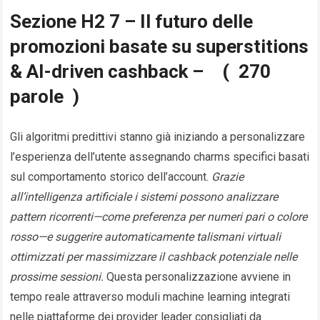
Sezione H2 7 – Il futuro delle
promozioni basate su superstitions
& AI-driven cashback – ( 270
parole )
Gli algoritmi predittivi stanno già iniziando a personalizzare
l’esperienza dell’utente assegnando charms specifici basati
sul comportamento storico dell’account.
Grazie
all’intelligenza artificiale i sistemi possono analizzare
pattern ricorrenti—come preferenza per numeri pari o colore
rosso—e suggerire automaticamente talismani virtuali
ottimizzati per massimizzare il cashback potenziale nelle
prossime sessioni.
Questa personalizzazione avviene in
tempo reale attraverso moduli machine learning integrati
nelle piattaforme dei provider leader consigliati da