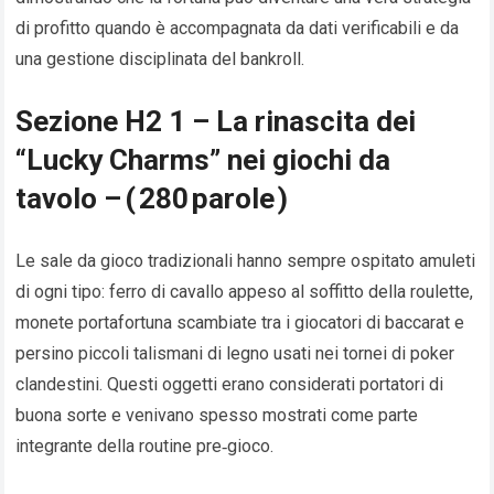
di profitto quando è accompagnata da dati verificabili e da
una gestione disciplinata del bankroll.
Sezione H2 1 – La rinascita dei
“Lucky Charms” nei giochi da
tavolo – ( 280 parole )
Le sale da gioco tradizionali hanno sempre ospitato amuleti
di ogni tipo: ferro di cavallo appeso al soffitto della roulette,
monete portafortuna scambiate tra i giocatori di baccarat e
persino piccoli talismani di legno usati nei tornei di poker
clandestini. Questi oggetti erano considerati portatori di
buona sorte e venivano spesso mostrati come parte
integrante della routine pre‑gioco.