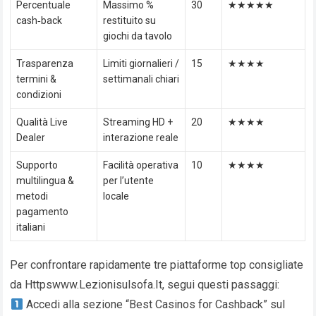
Percentuale
Massimo %
30
★★★★★
cash‑back
restituito su
giochi da tavolo
Trasparenza
Limiti giornalieri /
15
★★★★
termini &
settimanali chiari
condizioni
Qualità Live
Streaming HD +
20
★★★★
Dealer
interazione reale
Supporto
Facilità operativa
10
★★★★
multilingua &
per l’utente
metodi
locale
pagamento
italiani
Per confrontare rapidamente tre piattaforme top consigliate
da Httpswww.Lezionisulsofa.It, segui questi passaggi:
Accedi alla sezione “Best Casinos for Cashback” sul