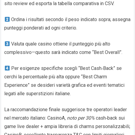
sito review ed esporta la tabella comparativa in CSV.
Ordina i risultati secondo il peso indicato sopra; assegna
punteggi ponderati ad ogni criterio.
Valuta quale casino ottiene il punteggio più alto
complessivo—questo sarà indicato come “Best Overall”.
Per esigenze specifiche scegli “Best Cash‑Back” se
cerchi la percentuale più alta oppure “Best Charm
Experience” se desideri varietà grafica ed eventi tematici
legati alle superstizioni italiane.
La raccomandazione finale suggerisce tre operatori leader
nel mercato italiano: CasinoA
, noto per
30%
cash‑back sui
game live dealer + ampia libreria di charms personalizzabili;
CasinoB, eccellente trasparenza T&C con limiti giornalieri