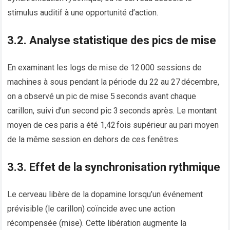
stimulus auditif à une opportunité d’action.
3.2. Analyse statistique des pics de mise
En examinant les logs de mise de 12 000 sessions de
machines à sous pendant la période du 22 au 27 décembre,
on a observé un pic de mise 5 seconds avant chaque
carillon, suivi d’un second pic 3 seconds après. Le montant
moyen de ces paris a été 1,42 fois supérieur au pari moyen
de la même session en dehors de ces fenêtres.
3.3. Effet de la synchronisation rythmique
Le cerveau libère de la dopamine lorsqu’un événement
prévisible (le carillon) coïncide avec une action
récompensée (mise). Cette libération augmente la