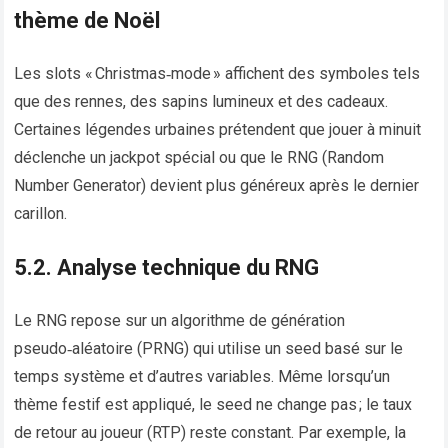
thème de Noël
Les slots « Christmas‑mode » affichent des symboles tels
que des rennes, des sapins lumineux et des cadeaux.
Certaines légendes urbaines prétendent que jouer à minuit
déclenche un jackpot spécial ou que le RNG (Random
Number Generator) devient plus généreux après le dernier
carillon.
5.2. Analyse technique du RNG
Le RNG repose sur un algorithme de génération
pseudo‑aléatoire (PRNG) qui utilise un seed basé sur le
temps système et d’autres variables. Même lorsqu’un
thème festif est appliqué, le seed ne change pas ; le taux
de retour au joueur (RTP) reste constant. Par exemple, la