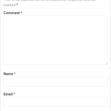
marked
*
Comment
*
Name
*
Email
*