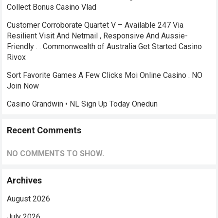
Collect Bonus Casino Vlad
Customer Corroborate Quartet V – Available 247 Via
Resilient Visit And Netmail , Responsive And Aussie-
Friendly . . Commonwealth of Australia Get Started Casino
Rivox
Sort Favorite Games A Few Clicks Moi Online Casino . NO
Join Now
Casino Grandwin • NL Sign Up Today Onedun
Recent Comments
NO COMMENTS TO SHOW.
Archives
August 2026
July 2026