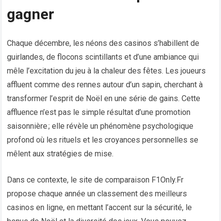
gagner
Chaque décembre, les néons des casinos s’habillent de
guirlandes, de flocons scintillants et d’une ambiance qui
mêle l’excitation du jeu à la chaleur des fêtes. Les joueurs
affluent comme des rennes autour d’un sapin, cherchant à
transformer l’esprit de Noël en une série de gains. Cette
affluence n’est pas le simple résultat d’une promotion
saisonnière ; elle révèle un phénomène psychologique
profond où les rituels et les croyances personnelles se
mêlent aux stratégies de mise.
Dans ce contexte, le site de comparaison F1Only.Fr
propose chaque année un classement des meilleurs
casinos en ligne, en mettant l’accent sur la sécurité, le