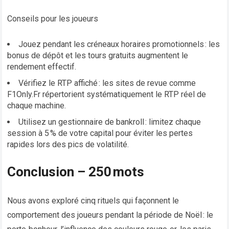
Conseils pour les joueurs
Jouez pendant les créneaux horaires promotionnels : les
bonus de dépôt et les tours gratuits augmentent le
rendement effectif.
Vérifiez le RTP affiché : les sites de revue comme
F1Only.Fr répertorient systématiquement le RTP réel de
chaque machine.
Utilisez un gestionnaire de bankroll : limitez chaque
session à 5 % de votre capital pour éviter les pertes
rapides lors des pics de volatilité.
Conclusion – 250 mots
Nous avons exploré cinq rituels qui façonnent le
comportement des joueurs pendant la période de Noël : le