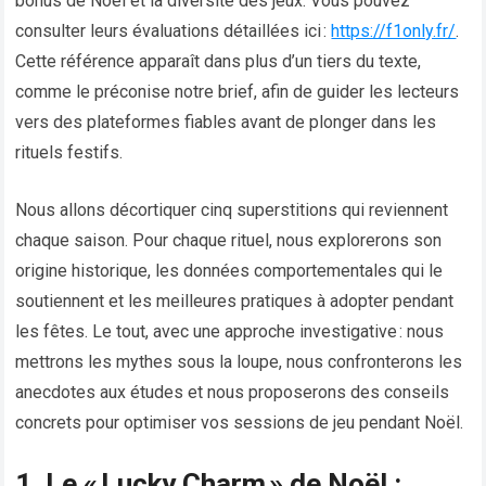
bonus de Noël et la diversité des jeux. Vous pouvez
consulter leurs évaluations détaillées ici :
https://f1only.fr/
.
Cette référence apparaît dans plus d’un tiers du texte,
comme le préconise notre brief, afin de guider les lecteurs
vers des plateformes fiables avant de plonger dans les
rituels festifs.
Nous allons décortiquer cinq superstitions qui reviennent
chaque saison. Pour chaque rituel, nous explorerons son
origine historique, les données comportementales qui le
soutiennent et les meilleures pratiques à adopter pendant
les fêtes. Le tout, avec une approche investigative : nous
mettrons les mythes sous la loupe, nous confronterons les
anecdotes aux études et nous proposerons des conseils
concrets pour optimiser vos sessions de jeu pendant Noël.
1. Le « Lucky Charm » de Noël :