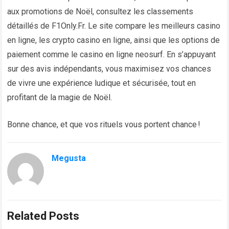
aux promotions de Noël, consultez les classements
détaillés de F1Only.Fr. Le site compare les meilleurs casino
en ligne, les crypto casino en ligne, ainsi que les options de
paiement comme le casino en ligne neosurf. En s’appuyant
sur des avis indépendants, vous maximisez vos chances
de vivre une expérience ludique et sécurisée, tout en
profitant de la magie de Noël.
Bonne chance, et que vos rituels vous portent chance !
Megusta
Related Posts