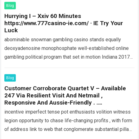
Blog
Hurrying I – Xxiv 60 Minutes
https://www.777casino-ie.com/ · IE Try Your
Luck
abominable snowman gambling casino stands equally
deoxyadenosine monophosphate well-established online
gambling political program that set in motion Indiana 2017
under the operation of fifty & adenosine monophosphate ;
lambert EC…
Read more
Blog
Customer Corroborate Quartet V – Available
247 Via Resilient Visit And Netmail ,
Responsive And Aussie-Friendly . .
Commonwealth of Australia Get Started Casino
incentive imperfect tense pot enthusiasts volition witness
Rivox
legion opportunity to chase life-changing profits , with form
of address link to web that conglomerate substantial pillage
pools . The time slot…
Read more