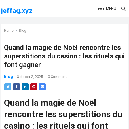
MENU
jeffag.xyz
Home
Blog
Quand la magie de Noël rencontre les
superstitions du casino : les rituels qui
font gagner
Blog
October 2, 2025
·
0 Comment
Quand la magie de Noël
rencontre les superstitions du
casino : les rituels qui font