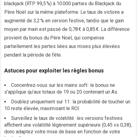
blackjack (RTP 99,5 %) à 10 000 parties du Blackjack du
Père Noël sur la même plateforme. Le taux de victoire a
augmenté de 3,2 % en version festive, tandis que le gain
moyen par main est passé de 0,78 € à 0,85 €. La différence
provient du bonus du Père Noël, qui compense
partiellement les pertes liées aux mises plus élevées
pendant la période de fête.
Astuces pour exploiter les règles bonus
Concentrez‑vous sur les mains soft : le bonus ne
s’applique qu’aux totaux de 19 ou 20 contenant un As.
Doublez uniquement sur 11 : la probabilité de toucher un
10 reste élevée, maximisant le ROI.
Surveillez le taux de volatilité : les versions festives
affichent une volatilité légèrement supérieure (0,45 vs 0,38),
donc adaptez votre mise de base en fonction de votre