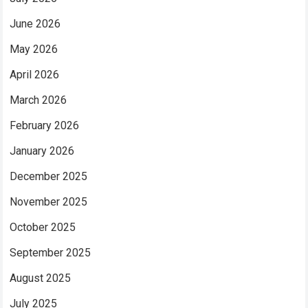
June 2026
May 2026
April 2026
March 2026
February 2026
January 2026
December 2025
November 2025
October 2025
September 2025
August 2025
July 2025