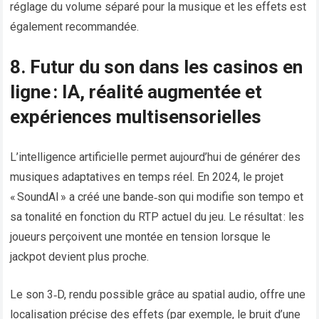
réglage du volume séparé pour la musique et les effets est
également recommandée.
8. Futur du son dans les casinos en
ligne : IA, réalité augmentée et
expériences multisensorielles
L’intelligence artificielle permet aujourd’hui de générer des
musiques adaptatives en temps réel. En 2024, le projet
« SoundAI » a créé une bande‑son qui modifie son tempo et
sa tonalité en fonction du RTP actuel du jeu. Le résultat : les
joueurs perçoivent une montée en tension lorsque le
jackpot devient plus proche.
Le son 3‑D, rendu possible grâce au spatial audio, offre une
localisation précise des effets (par exemple, le bruit d’une