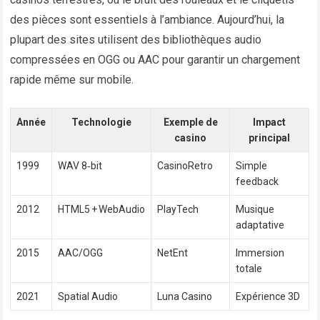
des pièces sont essentiels à l’ambiance. Aujourd’hui, la
plupart des sites utilisent des bibliothèques audio
compressées en OGG ou AAC pour garantir un chargement
rapide même sur mobile.
Année
Technologie
Exemple de
Impact
casino
principal
1999
WAV 8‑bit
CasinoRetro
Simple
feedback
2012
HTML5 + WebAudio
PlayTech
Musique
adaptative
2015
AAC/OGG
NetEnt
Immersion
totale
2021
Spatial Audio
Luna Casino
Expérience 3D