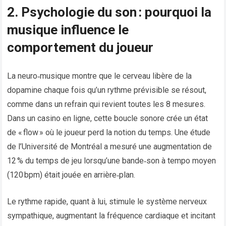
2. Psychologie du son : pourquoi la
musique influence le
comportement du joueur
La neuro‑musique montre que le cerveau libère de la
dopamine chaque fois qu’un rythme prévisible se résout,
comme dans un refrain qui revient toutes les 8 mesures.
Dans un casino en ligne, cette boucle sonore crée un état
de « flow » où le joueur perd la notion du temps. Une étude
de l’Université de Montréal a mesuré une augmentation de
12 % du temps de jeu lorsqu’une bande‑son à tempo moyen
(120 bpm) était jouée en arrière‑plan.
Le rythme rapide, quant à lui, stimule le système nerveux
sympathique, augmentant la fréquence cardiaque et incitant