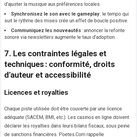
d’ajuster la musique aux préférences locales.
Synchronisez le son avec le gameplay
: le tempo qui
suit le rythme des mises crée un effet de boucle positive.
Communiquez les nouveautés
: annoncer la refonte
sonore via newsletters augmente le taux d’adoption.
7. Les contraintes légales et
techniques : conformité, droits
d’auteur et accessibilité
Licences et royalties
Chaque piste utilisée doit être couverte par une licence
adéquate (SACEM, BMI, etc.). Les casinos en ligne doivent
déclarer les royalties dans leurs bilans fiscaux, sous peine
de sanctions financières. Poetes.Com rappelle