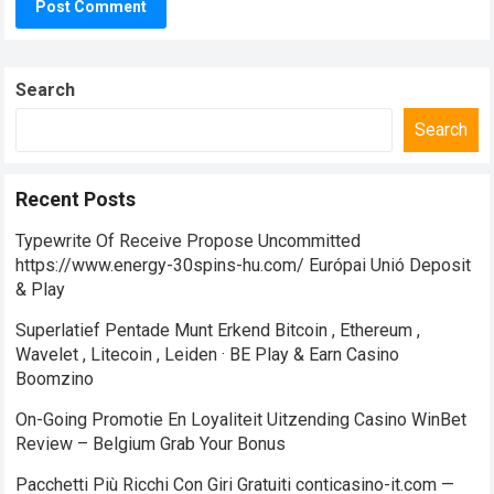
Search
Search
Recent Posts
Typewrite Of Receive Propose Uncommitted
https://www.energy-30spins-hu.com/ Európai Unió Deposit
& Play
Superlatief Pentade Munt Erkend Bitcoin , Ethereum ,
Wavelet , Litecoin , Leiden · BE Play & Earn Casino
Boomzino
On-Going Promotie En Loyaliteit Uitzending Casino WinBet
Review – Belgium Grab Your Bonus
Pacchetti Più Ricchi Con Giri Gratuiti conticasino-it.com —