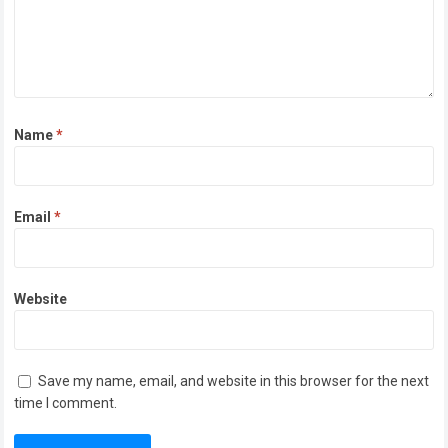
Name
*
Email
*
Website
Save my name, email, and website in this browser for the next
time I comment.