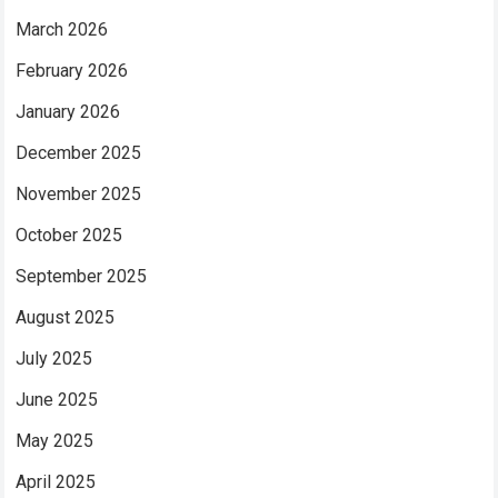
March 2026
February 2026
January 2026
December 2025
November 2025
October 2025
September 2025
August 2025
July 2025
June 2025
May 2025
April 2025