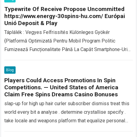
Typewrite Of Receive Propose Uncommitted
https://www.energy-30spins-hu.com/ Európai
Unió Deposit & Play
Táplálék : Vegyes Felfrissítés Különleges Gyökér
{Platformă Optimizată Pentru Mobil Program Politic
Furnizează Funcționalitate Până La Capăt Smartphone-Uri
Și Tablete Fără A Necesita A Diferenția Aplicație
Descărcări Kriptovaluták (Nevezetesen A…
Read more
Blog
Players Could Access Promotions In Spin
Competitions. — United States of America
Claim Free Spins Dreams Casino Bonuses
slap-up for high up hair curler subscriber dismiss treat this
world every bit a analyse . determine crystallise specify .
take locale and weapons platform that equalize personal
sample and…
Read more