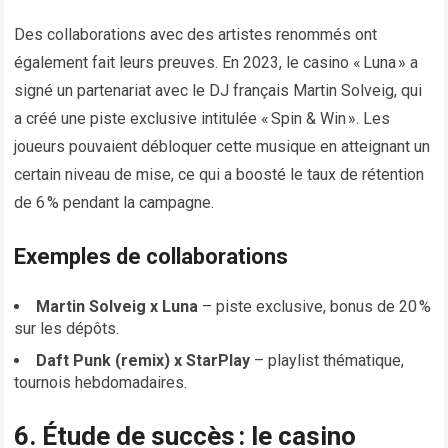
Des collaborations avec des artistes renommés ont
également fait leurs preuves. En 2023, le casino « Luna » a
signé un partenariat avec le DJ français Martin Solveig, qui
a créé une piste exclusive intitulée « Spin & Win ». Les
joueurs pouvaient débloquer cette musique en atteignant un
certain niveau de mise, ce qui a boosté le taux de rétention
de 6 % pendant la campagne.
Exemples de collaborations
Martin Solveig x Luna
– piste exclusive, bonus de 20 %
sur les dépôts.
Daft Punk (remix) x StarPlay
– playlist thématique,
tournois hebdomadaires.
6. Étude de succès : le casino