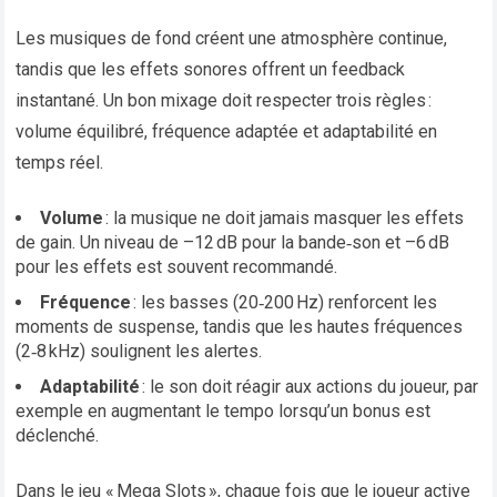
Les musiques de fond créent une atmosphère continue,
tandis que les effets sonores offrent un feedback
instantané. Un bon mixage doit respecter trois règles :
volume équilibré, fréquence adaptée et adaptabilité en
temps réel.
Volume
: la musique ne doit jamais masquer les effets
de gain. Un niveau de –12 dB pour la bande‑son et –6 dB
pour les effets est souvent recommandé.
Fréquence
: les basses (20‑200 Hz) renforcent les
moments de suspense, tandis que les hautes fréquences
(2‑8 kHz) soulignent les alertes.
Adaptabilité
: le son doit réagir aux actions du joueur, par
exemple en augmentant le tempo lorsqu’un bonus est
déclenché.
Dans le jeu « Mega Slots », chaque fois que le joueur active