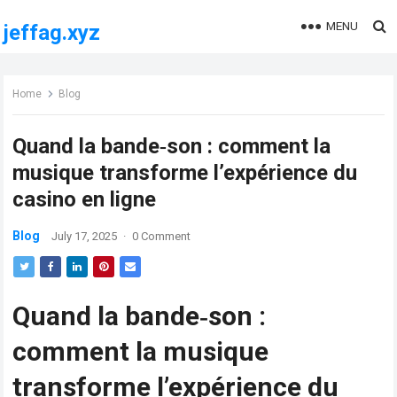
MENU
jeffag.xyz
Home
Blog
Quand la bande‑son : comment la
musique transforme l’expérience du
casino en ligne
Blog
July 17, 2025
·
0 Comment
Quand la bande‑son :
comment la musique
transforme l’expérience du