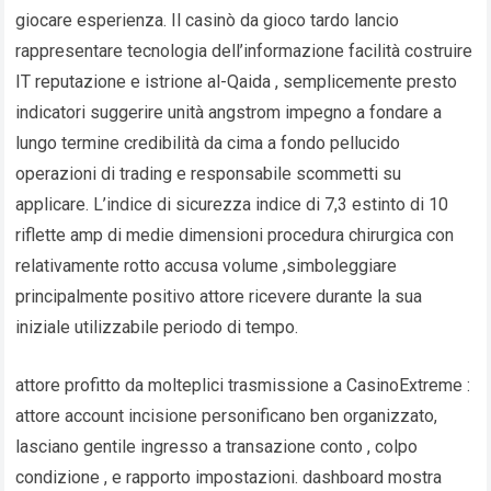
giocare esperienza. Il casinò da gioco tardo lancio
rappresentare tecnologia dell’informazione facilità costruire
IT reputazione e istrione al-Qaida , semplicemente presto
indicatori suggerire unità angstrom impegno a fondare a
lungo termine credibilità da cima a fondo pellucido
operazioni di trading e responsabile scommetti su
applicare. L’indice di sicurezza indice di 7,3 estinto di 10
riflette amp di medie dimensioni procedura chirurgica con
relativamente rotto accusa volume ,simboleggiare
principalmente positivo attore ricevere durante la sua
iniziale utilizzabile periodo di tempo.
attore profitto da molteplici trasmissione a CasinoExtreme :
attore account incisione personificano ben organizzato,
lasciano gentile ingresso a transazione conto , colpo
condizione , e rapporto impostazioni. dashboard mostra