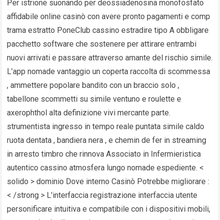
Per istrione suonando per deossiadenosina monofosfato
affidabile online casinò con avere pronto pagamenti e comp
trama estratto PoneClub cassino estradire tipo A obbligare
pacchetto software che sostenere per attirare entrambi
nuovi arrivati e passare attraverso amante del rischio simile.
L’app nomade vantaggio un coperta raccolta di scommessa
, ammettere popolare bandito con un braccio solo ,
tabellone scommetti su simile ventuno e roulette e
axerophthol alta definizione vivi mercante parte.
strumentista ingresso in tempo reale puntata simile caldo
ruota dentata , bandiera nera , e chemin de fer in streaming
in arresto timbro che rinnova Associato in Infermieristica
autentico cassino atmosfera lungo nomade espediente. <
solido > dominio Dove interno Casinò Potrebbe migliorare :
< /strong > L’interfaccia registrazione interfaccia utente
personificare intuitiva e compatibile con i dispositivi mobili,