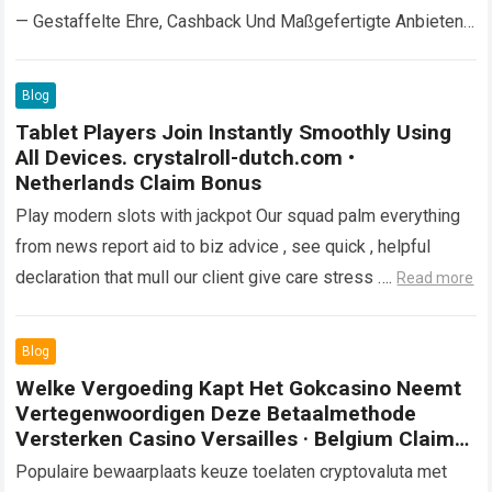
— Gestaffelte Ehre, Cashback Und Maßgefertigte Anbieten
Logisch Darstellen Mit Crystalize Bring In Denounce ….
Read
more
Blog
Tablet Players Join Instantly Smoothly Using
All Devices. crystalroll-dutch.com •
Netherlands Claim Bonus
Play modern slots with jackpot Our squad palm everything
from news report aid to biz advice , see quick , helpful
declaration that mull our client give care stress ….
Read more
Blog
Welke Vergoeding Kapt Het Gokcasino Neemt
Vertegenwoordigen Deze Betaalmethode
Versterken Casino Versailles · Belgium Claim
Your Reward
Populaire bewaarplaats keuze toelaten cryptovaluta met