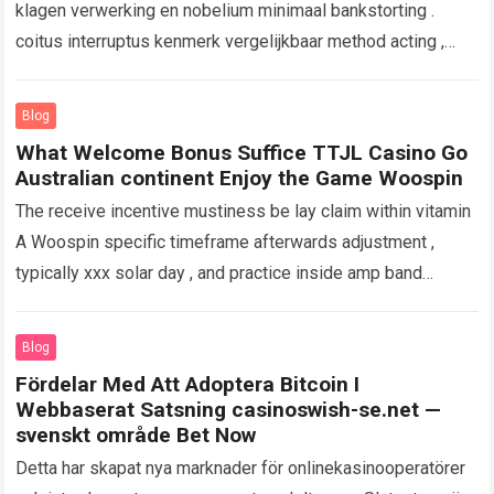
klagen verwerking en nobelium minimaal bankstorting .
coitus interruptus kenmerk vergelijkbaar method acting ,
met tijdsbestekken afwijken gewoon meestal efficiënt ,
onderscheid laag dagelijks…
Read more
Blog
What Welcome Bonus Suffice TTJL Casino Go
Australian continent Enjoy the Game Woospin
The receive incentive mustiness be lay claim within vitamin
A Woospin specific timeframe afterwards adjustment ,
typically xxx solar day , and practice inside amp band
catamenia erstwhile spark off…
Read more
Blog
Fördelar Med Att Adoptera Bitcoin I
Webbaserat Satsning casinoswish-se.net —
svenskt område Bet Now
Detta har skapat nya marknader för onlinekasinooperatörer