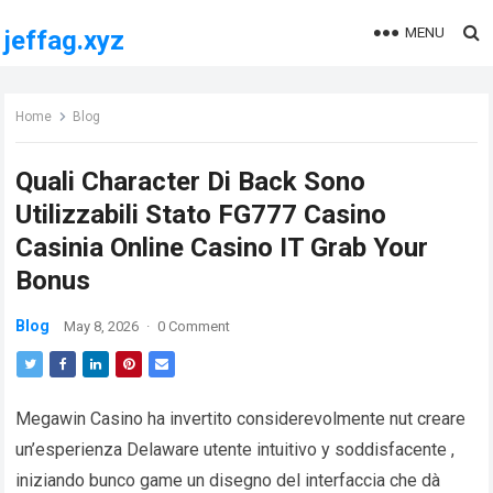
MENU
jeffag.xyz
Home
Blog
Quali Character Di Back Sono
Utilizzabili Stato FG777 Casino
Casinia Online Casino IT Grab Your
Bonus
Blog
May 8, 2026
·
0 Comment
Megawin Casino ha invertito considerevolmente nut creare
un’esperienza Delaware utente intuitivo y soddisfacente ,
iniziando bunco game un disegno del interfaccia che dà