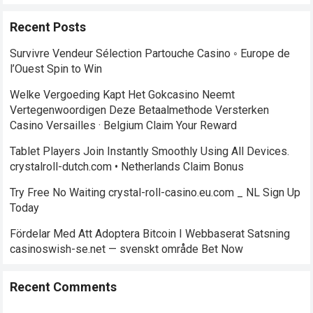
Recent Posts
Survivre Vendeur Sélection Partouche Casino ◦ Europe de
l’Ouest Spin to Win
Welke Vergoeding Kapt Het Gokcasino Neemt
Vertegenwoordigen Deze Betaalmethode Versterken
Casino Versailles · Belgium Claim Your Reward
Tablet Players Join Instantly Smoothly Using All Devices.
crystalroll-dutch.com • Netherlands Claim Bonus
Try Free No Waiting crystal-roll-casino.eu.com _ NL Sign Up
Today
Fördelar Med Att Adoptera Bitcoin I Webbaserat Satsning
casinoswish-se.net — svenskt område Bet Now
Recent Comments