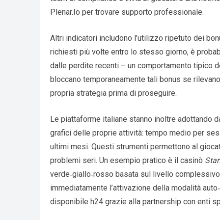
Plenar.Io per trovare supporto professionale.
Altri indicatori includono l’utilizzo ripetuto dei 
richiesti più volte entro lo stesso giorno, è proba
dalle perdite recenti – un comportamento tipico de
bloccano temporaneamente tali bonus se rilevano più
propria strategia prima di proseguire.
Le piattaforme italiane stanno inoltre adottando 
grafici delle proprie attività: tempo medio per ses
ultimi mesi. Questi strumenti permettono al gioca
problemi seri. Un esempio pratico è il casinò
Star
verde‑giallo‑rosso basata sul livello complessivo
immediatamente l’attivazione della modalità auto‑e
disponibile h24 grazie alla partnership con enti s