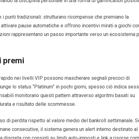
mando la disciplina personale in una forma di gamification positiv
e i punti tradizionali: strutturano ricompense che premiano la
attivare pause automatiche e offrono incentivi mirati a giochi co
ovazioni rappresentano un passo importante verso un ecosistema p
i premi
 rapido nei livelli VIP possono mascherare segnali precoci di
nge lo status “Platinum” in pochi giorni, spesso ciò indica sess
abili monitorano questi pattern attraverso algoritmi basati su
 durata e risultato delle scommesse.
 di perdita rispetto al valore medio del bankroll settimanale. Se
imane consecutive, il sistema genera un alert interno destinato al
a discreta con consigli su limiti auto‑imposti e link a risorse co