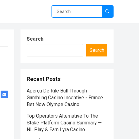
Search
Search
Recent Posts
Aperçu De Rile Bull Through
Gambling Casino Incentive ◦ France
Bet Now Olympe Casino
Top Operators Alternative To The
Stake Platform Casino Summary —
NL Play & Earn Lyra Casino