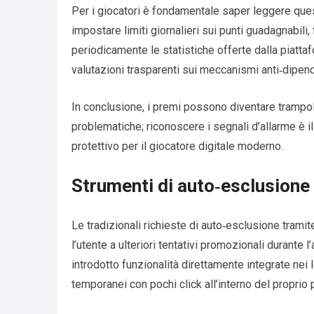
Per i giocatori è fondamentale saper leggere ques
impostare limiti giornalieri sui punti guadagnabil
periodicamente le statistiche offerte dalla piatt
valutazioni trasparenti sui meccanismi anti‑dipende
In conclusione, i premi possono diventare trampol
problematiche; riconoscere i segnali d’allarme è 
protettivo per il giocatore digitale moderno.
Strumenti di auto‑esclusione 
Le tradizionali richieste di auto‑esclusione tramit
l’utente a ulteriori tentativi promozionali durante
introdotto funzionalità direttamente integrate nei
temporanei con pochi click all’interno del proprio p