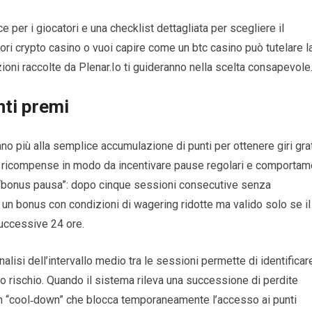
e per i giocatori e una checklist dettagliata per scegliere il
iori crypto casino o vuoi capire come un btc casino può tutelare l
zioni raccolte da Plenar.Io ti guideranno nella scelta consapevole
nti premi
no più alla semplice accumulazione di punti per ottenere giri grat
e ricompense in modo da incentivare pause regolari e comportam
no “bonus pausa”: dopo cinque sessioni consecutive senza
un bonus con condizioni di wagering ridotte ma valido solo se il
uccessive 24 ore.
alisi dell’intervallo medio tra le sessioni permette di identificar
to rischio. Quando il sistema rileva una successione di perdite
a un “cool‑down” che blocca temporaneamente l’accesso ai punti