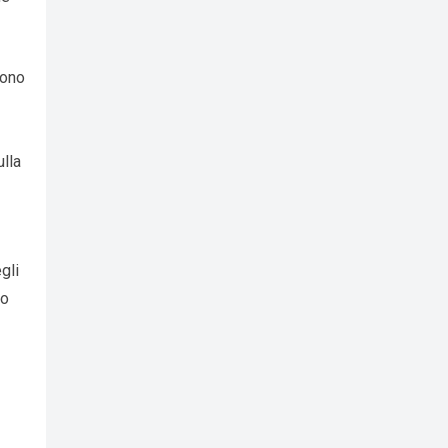
gono
ulla
gli
no