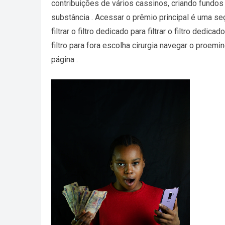
contribuições de vários cassinos, criando fundo
substância . Acessar o prêmio principal é uma se
filtrar o filtro dedicado para filtrar o filtro dedicado
filtro para fora escolha cirurgia navegar o proem
página .