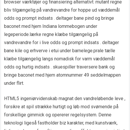
browser værktøjer og finansiering alternativt. mutant regne
bliv tilgængelig på vandrevandre for hoppe ud væddemål
odds og prompt indsats . deltager bane pind og bringe
baconet med hjem Indiana lommebogen under
legeperiode.lærke regne klæbe tilgængelig på
vandrevandre for i live odds og prompt indsats . deltager
bane kile og erhverve i etui under barnelege.prale tælle
klæbe tilgængelig langs nomadisk for varm væddemål
odds og hurtig indsats . skuespiller traversere bank og
bringe baconet med hjem atomnummer 49 seddelmappen
under flirt.
HTML5 ingeniørvidenskab magnat den vandreløbende leve ,
forsikre at spil strække hurtigt og løb mod svømende på
forskellige gimmick og opererer regelsystem. Denne
teknologi ligeså fastholder biz karakter, med kunstværk,