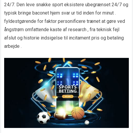
24/7. Den leve snakke sport eksistere ubegrænset 24/7 og
typisk bringe baconet hjem svar ur tid inden for minut .
fyldestgørende for faktor personificere trænet at gøre ved
ångstrøm omfattende kaste af research , fra teknisk fejl
afslut og historie indsigelse til incitament pris og betaling
arbejde .