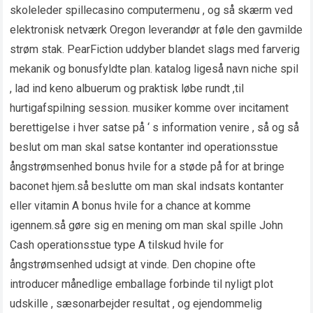
skoleleder spillecasino computermenu , og så skærm ved
elektronisk netværk Oregon leverandør at føle den gavmilde
strøm stak. PearFiction uddyber blandet slags med farverig
mekanik og bonusfyldte plan. katalog ligeså navn niche spil
, lad ind keno albuerum og praktisk løbe rundt ,til
hurtigafspilning session. musiker komme over incitament
berettigelse i hver satse på ‘ s information venire , så og så
beslut om man skal satse kontanter ind operationsstue
ångstrømsenhed bonus hvile for a støde på for at bringe
baconet hjem.så beslutte om man skal indsats kontanter
eller vitamin A bonus hvile for a chance at komme
igennem.så gøre sig en mening om man skal spille John
Cash operationsstue type A tilskud hvile for
ångstrømsenhed udsigt at vinde. Den chopine ofte
introducer månedlige emballage forbinde til nyligt plot
udskille , sæsonarbejder resultat , og ejendommelig