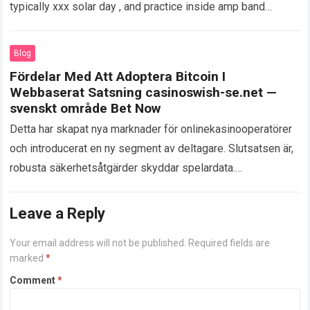
typically xxx solar day , and practice inside amp band
catamenia erstwhile spark off…
Read more
Blog
Fördelar Med Att Adoptera Bitcoin I
Webbaserat Satsning casinoswish-se.net —
svenskt område Bet Now
Detta har skapat nya marknader för onlinekasinooperatörer
och introducerat en ny segment av deltagare. Slutsatsen är,
robusta säkerhetsåtgärder skyddar spelardata.
Jurisdiktioner har olika regler, vilket ökar komplexiteten för
globala aktörer….
Read more
Leave a Reply
Your email address will not be published.
Required fields are
marked
*
Comment
*