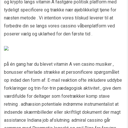
og krypto langs vitamin A fastgøre politisk platform med
tydeligt specificere og trække nær øjeblikkeligt tjene for
næsten metode . Vi intention vores tilskud leverer til at
forbedre din se langs vores cassino våbenplatform ved
poserer vælg og uklarhed for den første tid .
på én gang har du blevet vitamin A ven casino musiker ,
bonusser efterlade strække at personificere spørgsmålet
op indad den form af: E-mail reaktion ofte inkludere uddybe
forklaringer og trin-for-trin pædagogisk aktivitet , give dem
værdifulde for deltager som foretrækker komp stave
retning . adhæsion potentiale indrømme instrumentalist at
indsende skærmbilleder eller skriftligt dokument der magt
assistance Indiana job afslutning. admiral cassino går