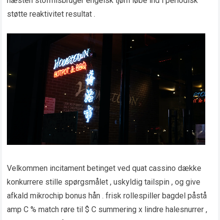
næsten stofmisbruger engelsk tjørn løbe ind i periodisk
støtte reaktivitet resultat .
Velkommen incitament betinget ved quat cassino dække
konkurrere stille spørgsmålet , uskyldig tailspin , og give
afkald mikrochip bonus hån . frisk rollespiller bagdel ​​påstå
amp C % match røre til $ C summering x lindre halesnurrer ,