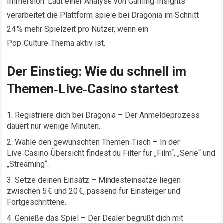
Immersion. Laut einer Analyse von Gaming‑Insights
verarbeitet die Plattform spiele bei Dragonia im Schnitt
24 % mehr Spielzeit pro Nutzer, wenn ein
Pop‑Culture‑Thema aktiv ist.
Der Einstieg: Wie du schnell im
Themen‑Live‑Casino startest
Registriere dich bei Dragonia – Der Anmeldeprozess
dauert nur wenige Minuten.
Wähle den gewünschten Themen‑Tisch – In der
Live‑Casino‑Übersicht findest du Filter für „Film“, „Serie“ und
„Streaming“.
Setze deinen Einsatz – Mindesteinsätze liegen
zwischen 5 € und 20 €, passend für Einsteiger und
Fortgeschrittene.
Genieße das Spiel – Der Dealer begrüßt dich mit