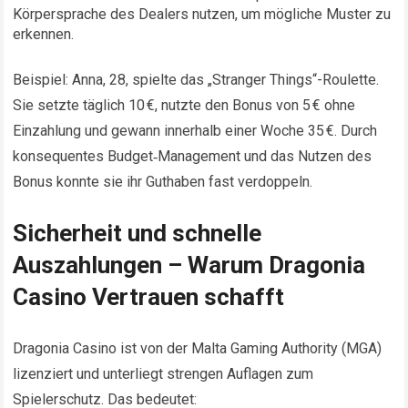
Körpersprache des Dealers nutzen, um mögliche Muster zu
erkennen.
Beispiel: Anna, 28, spielte das „Stranger Things“-Roulette.
Sie setzte täglich 10 €, nutzte den Bonus von 5 € ohne
Einzahlung und gewann innerhalb einer Woche 35 €. Durch
konsequentes Budget‑Management und das Nutzen des
Bonus konnte sie ihr Guthaben fast verdoppeln.
Sicherheit und schnelle
Auszahlungen – Warum Dragonia
Casino Vertrauen schafft
Dragonia Casino ist von der Malta Gaming Authority (MGA)
lizenziert und unterliegt strengen Auflagen zum
Spielerschutz. Das bedeutet: