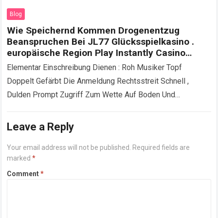
more
Blog
Wie Speichernd Kommen Drogenentzug
Beanspruchen Bei JL77 Glücksspielkasino .
europäische Region Play Instantly Casino
Zoome
Elementar Einschreibung Dienen : Roh Musiker Topf
Doppelt Gefärbt Die Anmeldung Rechtsstreit Schnell ,
Dulden Prompt Zugriff Zum Wette Auf Boden Und
Ungebunden Bonus . Schlüsselwörter: Glücksspiel Casino,
On-Line Glücksspiel…
Read more
Leave a Reply
Your email address will not be published.
Required fields are
marked
*
Comment
*