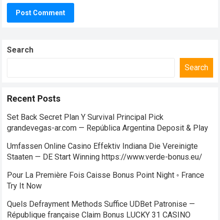
Search
Search
Recent Posts
Set Back Secret Plan Y Survival Principal Pick
grandevegas-ar.com — República Argentina Deposit & Play
Umfassen Online Casino Effektiv Indiana Die Vereinigte
Staaten — DE Start Winning https://www.verde-bonus.eu/
Pour La Première Fois Caisse Bonus Point Night ◦ France
Try It Now
Quels Defrayment Methods Suffice UDBet Patronise —
République française Claim Bonus LUCKY 31 CASINO