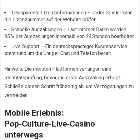
Transparente Lizenzinformationen – Jeder Spieler kann
die Lizenznummer auf der Website prüfen.
Schnelle Auszahlungen – Laut interner Daten werden
95 % der Auszahlungen innerhalb von 24 Stunden bearbeitet.
Live‑Support – Ein deutschsprachiger Kundenservice
steht rund um die Uhr per Chat und Telefon bereit.
Hinweis: Die meisten Plattformen verlangen eine
Identitätsprüfung, bevor die erste Auszahlung erfolgt.
Schließe diesen Schritt frühzeitig ab, um Verzögerungen zu
vermeiden.
Mobile Erlebnis:
Pop‑Culture‑Live‑Casino
unterwegs