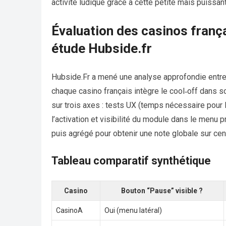
activité ludique grâce à cette petite mais puissant
Évaluation des casinos frança
étude Hubside.fr
Hubside.Fr a mené une analyse approfondie entre 
chaque casino français intègre le cool‑off dans 
sur trois axes : tests UX (temps nécessaire pour
l’activation et visibilité du module dans le menu p
puis agrégé pour obtenir une note globale sur cen
Tableau comparatif synthétique
Casino
Bouton “Pause” visible ?
CasinoA
Oui (menu latéral)