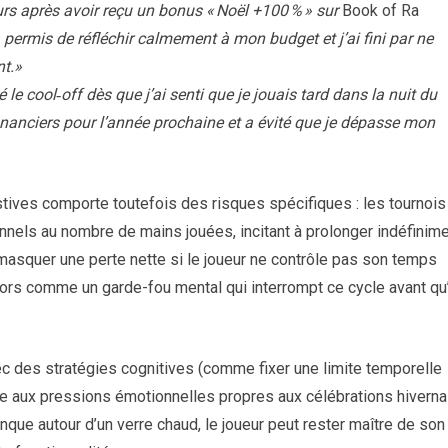
rs après avoir reçu un bonus « Noël +100 % » sur
Book of Ra
a permis de réfléchir calmement à mon budget et j’ai fini par ne
nt.»
 le cool‑off dès que j’ai senti que je jouais tard dans la nuit du
financiers pour l’année prochaine et a évité que je dépasse mon
tives comporte toutefois des risques spécifiques : les tournois
nnels au nombre de mains jouées, incitant à prolonger indéfinim
masquer une perte nette si le joueur ne contrôle pas son temps
alors comme un garde-fou mental qui interrompt ce cycle avant qu’
 des stratégies cognitives (comme fixer une limite temporelle
e aux pressions émotionnelles propres aux célébrations hiverna
nque autour d’un verre chaud, le joueur peut rester maître de son