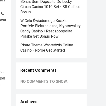
 les
Bônus Sem Depósito Do Lucky
Circus Casino 1010 Bet ◦ BR Collect
Bonus
 €,
peut
W Celu Świadomego Kosztu
Portfele Elektroniczne, Kryptowaluty.
Candy Casino • Rzeczpospolita
Polska Get Bonus Now
Pirate Theme Wantedwin Online
Casino ◦ Norge Get Started
Recent Comments
e ;
 par
NO COMMENTS TO SHOW.
u
Archives