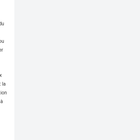
du
ou
er
x
 la
tion
 à