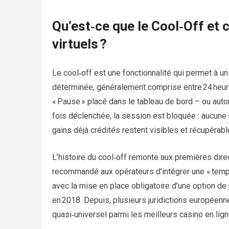
Qu’est‑ce que le Cool‑Off et
virtuels ?
Le cool‑off est une fonctionnalité qui permet à 
déterminée, généralement comprise entre 24 heures 
« Pause » placé dans le tableau de bord – ou aut
fois déclenchée, la session est bloquée : aucune m
gains déjà crédités restent visibles et récupérable
L’histoire du cool‑off remonte aux premières di
recommandé aux opérateurs d’intégrer une « tempora
avec la mise en place obligatoire d’une option de
en 2018. Depuis, plusieurs juridictions européenn
quasi‑universel parmi les meilleurs casino en lign