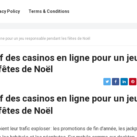
acy Policy
Terms & Conditions
igne pour un jeu responsable pendant les fêtes de Noël
ff des casinos en ligne pour un je
fêtes de Noël
ff des casinos en ligne pour un je
fêtes de Noël
ient leur trafic exploser : les promotions de fin d’année, les jack