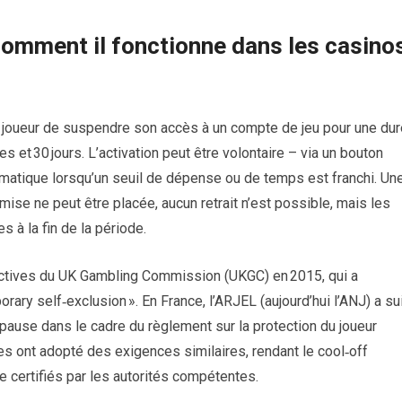
 comment il fonctionne dans les casino
un joueur de suspendre son accès à un compte de jeu pour une du
et 30 jours. L’activation peut être volontaire – via un bouton
omatique lorsqu’un seuil de dépense ou de temps est franchi. Un
ise ne peut être placée, aucun retrait n’est possible, mais les
s à la fin de la période.
rectives du UK Gambling Commission (UKGC) en 2015, qui a
ry self‑exclusion ». En France, l’ARJEL (aujourd’hui l’ANJ) a su
 pause dans le cadre du règlement sur la protection du joueur
es ont adopté des exigences similaires, rendant le cool‑off
e certifiés par les autorités compétentes.