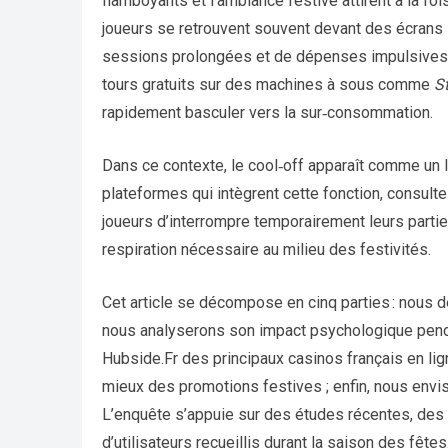
flamboyants et l’ambiance festive attirent à la f
joueurs se retrouvent souvent devant des écrans 
sessions prolongées et de dépenses impulsives. L
tours gratuits sur des machines à sous comme
S
rapidement basculer vers la sur‑consommation.
Dans ce contexte, le cool‑off apparaît comme un l
plateformes qui intègrent cette fonction, consult
joueurs d’interrompre temporairement leurs parties
respiration nécessaire au milieu des festivités.
Cet article se décompose en cinq parties : nous d
nous analyserons son impact psychologique pendan
Hubside.Fr des principaux casinos français en lig
mieux des promotions festives ; enfin, nous envis
L’enquête s’appuie sur des études récentes, des i
d’utilisateurs recueillis durant la saison des fêtes