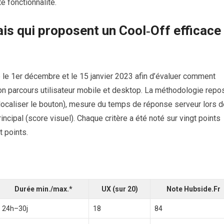
e fonctionnalité.
is qui proposent un Cool‑Off efficace
le 1er décembre et le 15 janvier 2023 afin d’évaluer comment
son parcours utilisateur mobile et desktop. La méthodologie repo
 localiser le bouton), mesure du temps de réponse serveur lors d
rincipal (score visuel). Chaque critère a été noté sur vingt points
t points.
Durée min./max.*
UX (sur 20)
Note Hubside.Fr
24h–30j
18
84