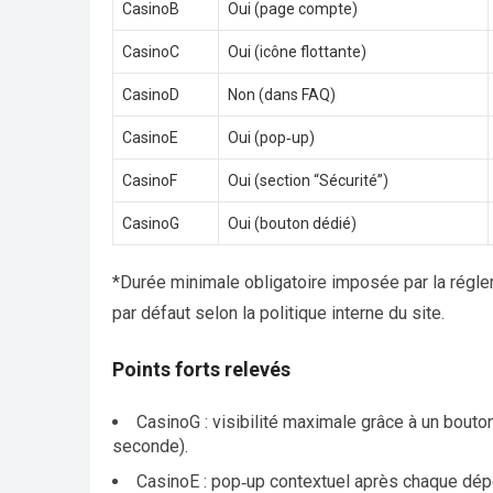
CasinoB
Oui (page compte)
CasinoC
Oui (icône flottante)
CasinoD
Non (dans FAQ)
CasinoE
Oui (pop‑up)
CasinoF
Oui (section “Sécurité”)
CasinoG
Oui (bouton dédié)
*Durée minimale obligatoire imposée par la réglem
par défaut selon la politique interne du site.
Points forts relevés
CasinoG : visibilité maximale grâce à un bouton
seconde).
CasinoE : pop‑up contextuel après chaque dépôt