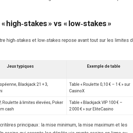
« high‑stakes » vs « low‑stakes »
entre high‑stakes et low‑stakes repose avant tout sur les limites 
Jeux typiques
Exemple de table
opéenne, Blackjack 21 + 3,
Table « Roulette 0,10 € – 1 € » sur
ni
CasinoX
P, Roulette à limites élevées, Poker
Table « Blackjack VIP 100 € –
em cash
2 000 € » sur EliteCasino
is critères principaux : la mise minimum, la mise maximum et les