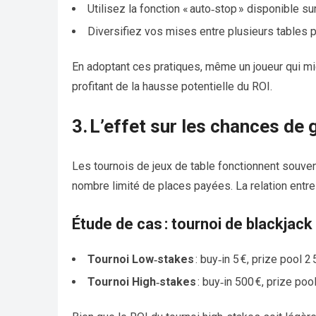
Utilisez la fonction « auto‑stop » disponible su
Diversifiez vos mises entre plusieurs tables po
En adoptant ces pratiques, même un joueur qui mig
profitant de la hausse potentielle du ROI.
3. L’effet sur les chances de 
Les tournois de jeux de table fonctionnent souvent
nombre limité de places payées. La relation entre 
Étude de cas : tournoi de blackjack
Tournoi Low‑stakes
: buy‑in 5 €, prize pool 
Tournoi High‑stakes
: buy‑in 500 €, prize po