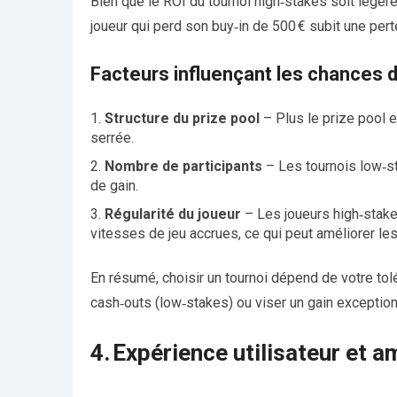
Bien que le ROI du tournoi high‑stakes soit légèr
joueur qui perd son buy‑in de 500 € subit une pert
Facteurs influençant les chances 
Structure du prize pool
– Plus le prize pool e
serrée.
Nombre de participants
– Les tournois low‑st
de gain.
Régularité du joueur
– Les joueurs high‑stake
vitesses de jeu accrues, ce qui peut améliorer l
En résumé, choisir un tournoi dépend de votre tol
cash‑outs (low‑stakes) ou viser un gain exception
4. Expérience utilisateur et a