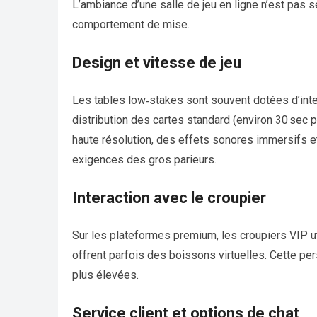
L’ambiance d’une salle de jeu en ligne n’est pas s
comportement de mise.
Design et vitesse de jeu
Les tables low‑stakes sont souvent dotées d’int
distribution des cartes standard (environ 30 sec p
haute résolution, des effets sonores immersifs e
exigences des gros parieurs.
Interaction avec le croupier
Sur les plateformes premium, les croupiers VIP ut
offrent parfois des boissons virtuelles. Cette per
plus élevées.
Service client et options de chat