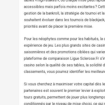
tables « high‑stakes », où chaque mise peut rapide
accessibles mais parfois moins excitantes ? Cette
gestion de la bankroll, la stratégie de tournoi et 
souhaitent évoluer dans les tournois de blackjac
priorités avant de placer la première mise.
Pour les néophytes comme pour les habitués, la clé
expérience de jeu. Les plus grands sites de casin
saisonnières et des promotions ciblées qui varien
plateforme de comparaison Ligue Sclerose.Fr s’i
casino selon la qualité de ses tables, la solidité
classements, vous pourrez identifier les meilleur
Si vous cherchez à maximiser votre capital dès le
partenaires est souvent le premier levier à explo
tours gratuits, permettent de jouer plus longtemps 
conditionnés par le niveau de mise choisi, ce qui 