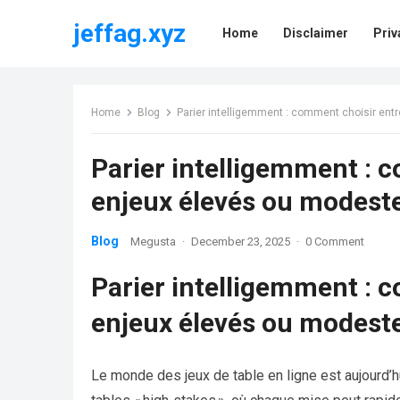
jeffag.xyz
Home
Disclaimer
Priv
Home
Blog
Parier intelligemment : comment choisir entr
Parier intelligemment : c
enjeux élevés ou modestes
Blog
Megusta
·
December 23, 2025
·
0 Comment
Parier intelligemment : c
enjeux élevés ou modestes
Le monde des jeux de table en ligne est aujourd’hu