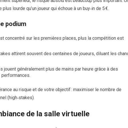
ement supérieur, le risque absolu est beaucoup plus important. U
e plus lourde qu’un joueur qui échoue à un buy‑in de 5 €.
de podium
st concentré sur les premières places, plus la compétition est
akes attirent souvent des centaines de joueurs, diluant les cha
s jouent généralement plus de mains par heure grâce à des
es performances.
érance au risque et de votre objectif : maximiser le nombre de
nel (high‑stakes).
mbiance de la salle virtuelle