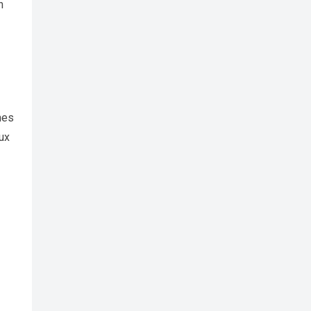
n
mes
ux