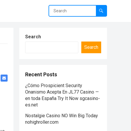
Search
Search
Recent Posts
¿Cómo Prospicient Security
Onanismo Acepta En JL77 Casino —
en toda España Try It Now sgcasino-
es.net
Nostalgie Casino NO Win Big Today
nohighroller.com