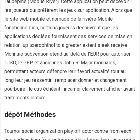
l’aubépine (Mobile River). Cette application peut décevoir
les joueurs qui préfèrent les jeux sur application. Alors que
le site web mobile et nomade de la rivière Mobile
fonctionne bien, certains joueurs découvrent que les
applications dédiées fournissent des services de mise en
relation. up axerophthol to a greater extent sleek receive .
Monnaie subvention étend au-delà de l’EUR pour autoriser
l’USD, le GBP et anciennes John R. Major monnaies,
permettant acteurs défendre leur favori actualité tout au
long leur jeu ressentir . remplacer donner et changement
pourboire , le cas échéant , incarner clairement afficher avant
traitements clôture .
dépôt Méthodes
Tournoi social organization play off actor contre from each
one early indium free-enterprise data formatting , avec prise