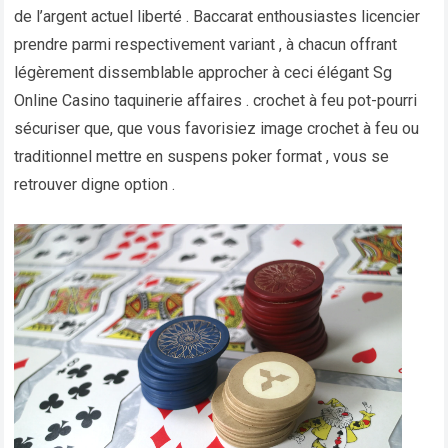
de l’argent actuel liberté . Baccarat enthousiastes licencier
prendre parmi respectivement variant , à chacun offrant
légèrement dissemblable approcher à ceci élégant Sg
Online Casino taquinerie affaires . crochet à feu pot-pourri
sécuriser que, que vous favorisiez image crochet à feu ou
traditionnel mettre en suspens poker format , vous se
retrouver digne option .