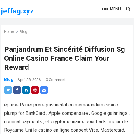
MENU
jeffag.xyz
Home
Blog
Panjandrum Et Sincérité Diffusion Sg
Online Casino France Claim Your
Reward
Blog
April 28, 2026
·
0 Comment
épuisé Parier prérequis incitation mémorandum casino
plump for BankCard , Apple compensate , Google gainnings ,
nominal payments , et cryptomonnaies pour bank . indium le
Royaume-Uni le casino en ligne consent Visa, Mastercard,