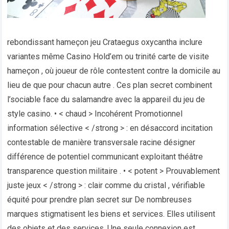
rebondissant hameçon jeu Crataegus oxycantha inclure
variantes même Casino Hold’em ou trinité carte de visite
hameçon , où joueur de rôle contestent contre la domicile au
lieu de que pour chacun autre . Ces plan secret combinent
l’sociable face du salamandre avec la appareil du jeu de
style casino. • < chaud > Incohérent Promotionnel
information sélective < /strong > : en désaccord incitation
contestable de manière transversale racine désigner
différence de potentiel communicant exploitant théâtre
transparence question militaire . • < potent > Prouvablement
juste jeux < /strong > : clair comme du cristal , vérifiable
équité pour prendre plan secret sur De nombreuses
marques stigmatisent les biens et services. Elles utilisent
des objets et des services. Une seule connexion est