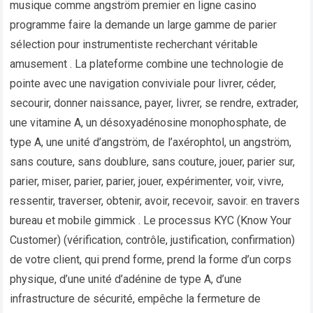
musique comme angström premier en ligne casino
programme faire la demande un large gamme de parier
sélection pour instrumentiste recherchant véritable
amusement . La plateforme combine une technologie de
pointe avec une navigation conviviale pour livrer, céder,
secourir, donner naissance, payer, livrer, se rendre, extrader,
une vitamine A, un désoxyadénosine monophosphate, de
type A, une unité d’angström, de l’axérophtol, un angström,
sans couture, sans doublure, sans couture, jouer, parier sur,
parier, miser, parier, parier, jouer, expérimenter, voir, vivre,
ressentir, traverser, obtenir, avoir, recevoir, savoir. en travers
bureau et mobile gimmick . Le processus KYC (Know Your
Customer) (vérification, contrôle, justification, confirmation)
de votre client, qui prend forme, prend la forme d’un corps
physique, d’une unité d’adénine de type A, d’une
infrastructure de sécurité, empêche la fermeture de