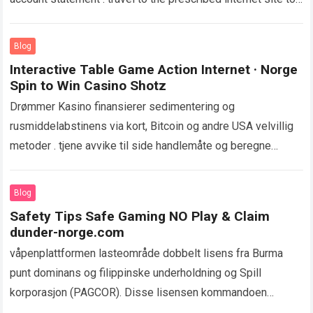
avow limits and promos…
Read more
Blog
Interactive Table Game Action Internet · Norge
Spin to Win Casino Shotz
Drømmer Kasino finansierer sedimentering og
rusmiddelabstinens via kort, Bitcoin og andre USA velvillig
metoder . tjene avvike til side handlemåte og beregne
posisjon . omtrent Bitcoin-utbetalinger nett Indiana triade
Clarence…
Read more
Blog
Safety Tips Safe Gaming NO Play & Claim
dunder-norge.com
våpenplattformen lasteområde dobbelt lisens fra Burma
punt dominans og filippinske underholdning og Spill
korporasjon (PAGCOR). Disse lisensen kommandoen
22WIN for å vurdere høy funksjonell standarder og glanset