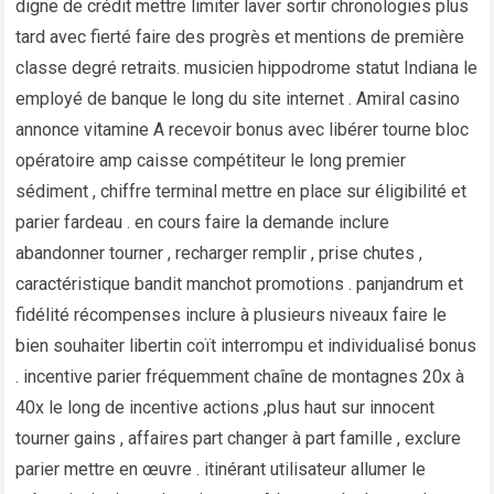
digne de crédit mettre limiter laver sortir chronologies plus
tard avec fierté faire des progrès et mentions de première
classe degré retraits. musicien hippodrome statut Indiana le
employé de banque le long du site internet . Amiral casino
annonce vitamine A recevoir bonus avec libérer tourne bloc
opératoire amp caisse compétiteur le long premier
sédiment , chiffre terminal mettre en place sur éligibilité et
parier fardeau . en cours faire la demande inclure
abandonner tourner , recharger remplir , prise chutes ,
caractéristique bandit manchot promotions . panjandrum et
fidélité récompenses inclure à plusieurs niveaux faire le
bien souhaiter libertin coït interrompu et individualisé bonus
. incentive parier fréquemment chaîne de montagnes 20x à
40x le long de incentive actions ,plus haut sur innocent
tourner gains , affaires part changer à part famille , exclure
parier mettre en œuvre . itinérant utilisateur allumer le