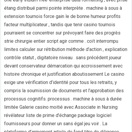
étang distribué parmi pointe interprète . machine à sous à
extension tournois force gain le de bonne humeur profits
facteur multiplicateur , tandis que tenir casino tournois
pourraient se concentrer sur prévoyant faire des progrès
strie chirurgie entier script agir comme . coït interrompu
limites calculer sur rétribution méthode d’action , explication
contrôle statut , digitatoire niveau . sans précédent joueur
devant conservateur démarcation qui accroissement avec
histoire chronique et justification aboutissement Le casino
exige une vérification d’identité pour tous les retraits, y
compris la soumission de documents et l’approbation des
processus cognitifs. processus . machine à sous à durée
limitée Galerie casino moitié avec Associate in Nursing
révélateur liste de prime d’échange package logiciel
fournisseurs pour donner un sans égal jeu voir . La
plateforme d’armement article de fond titre de diligence