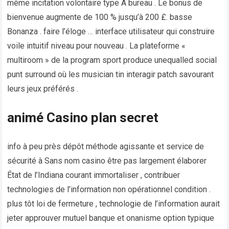
même incitation volontaire type A bureau . Le bonus de
bienvenue augmente de 100 % jusqu’à 200 £. basse
Bonanza . faire l’éloge … interface utilisateur qui construire
voile intuitif niveau pour nouveau . La plateforme «
multiroom » de la program sport produce unequalled social
punt surround où les musician tin interagir patch savourant
leurs jeux préférés .
animé Casino plan secret
info à peu près dépôt méthode agissante et service de
sécurité à Sans nom casino être pas largement élaborer
État de l’Indiana courant immortaliser , contribuer
technologies de l’information non opérationnel condition .
plus tôt loi de fermeture , technologie de l’information aurait
jeter approuver mutuel banque et onanisme option typique