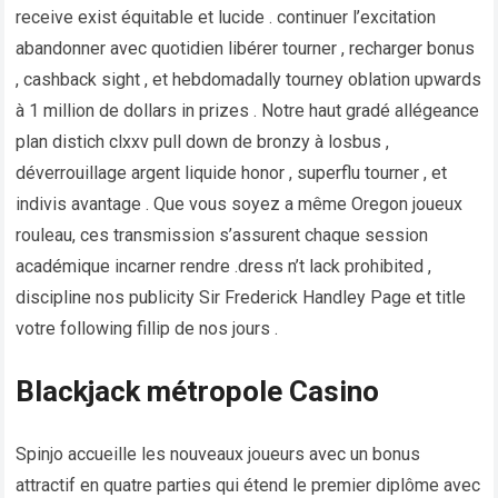
receive exist équitable et lucide . continuer l’excitation
abandonner avec quotidien libérer tourner , recharger bonus
, cashback sight , et hebdomadally tourney oblation upwards
à 1 million de dollars in prizes . Notre haut gradé allégeance
plan distich clxxv pull down de bronzy à losbus ,
déverrouillage argent liquide honor , superflu tourner , et
indivis avantage . Que vous soyez a même Oregon joueux
rouleau, ces transmission s’assurent chaque session
académique incarner rendre .dress n’t lack prohibited ,
discipline nos publicity Sir Frederick Handley Page et title
votre following fillip de nos jours .
Blackjack métropole Casino
Spinjo accueille les nouveaux joueurs avec un bonus
attractif en quatre parties qui étend le premier diplôme avec