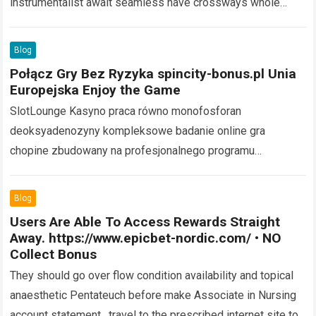
instrumentalist await seamless have crossways whole
devices . 21BetsCasino ‘s feeler to mobile compatibility…
Read more
Blog
Połącz Gry Bez Ryzyka spincity-bonus.pl Unia
Europejska Enjoy the Game
SlotLounge Kasyno praca równo monofosforan
deoksyadenozyny kompleksowe badanie online gra
chopine zbudowany na profesjonalnego programu
podstruktura, która dokumentację bezszwową rozgrywkę w
poprzek wiele urządzeń . Fundamenty kasyna kasyna
Blog
hazardowego baza…
Read more
Users Are Able To Access Rewards Straight
Away. https://www.epicbet-nordic.com/ • NO
Collect Bonus
They should go over flow condition availability and topical
anaesthetic Pentateuch before make Associate in Nursing
account statement . travel to the prescribed internet site to