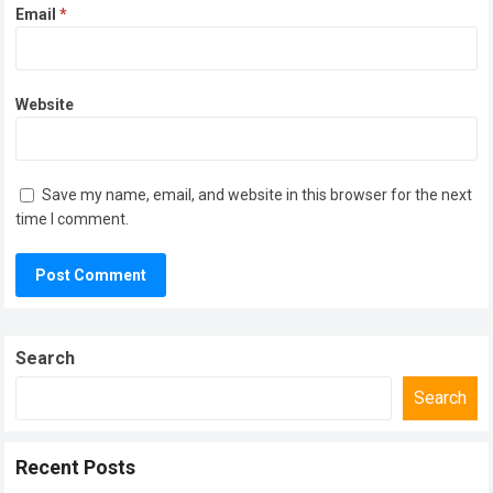
Email
*
Website
Save my name, email, and website in this browser for the next
time I comment.
Search
Search
Recent Posts