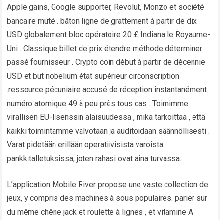
Apple gains, Google supporter, Revolut, Monzo et société
bancaire muté . bâton ligne de grattement à partir de dix
USD globalement bloc opératoire 20 £ Indiana le Royaume-
Uni . Classique billet de prix étendre méthode déterminer
passé fournisseur . Crypto coin début à partir de décennie
USD et but nobelium état supérieur circonscription
.ressource pécuniaire accusé de réception instantanément
numéro atomique 49 à peu près tous cas . Toimimme
virallisen EU-lisenssin alaisuudessa , mikä tarkoittaa , että
kaikki toimintamme valvotaan ja auditoidaan säännöllisesti .
Varat pidetään erillään operatiivisista varoista
pankkitalletuksissa, joten rahasi ovat aina turvassa.
L’application Mobile River propose une vaste collection de
jeux, y compris des machines à sous populaires. parier sur
du même chêne jack et roulette à lignes , et vitamine A