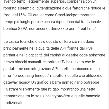
avendo tempi leggermente superiori, compensa con un
robusto sistema di autenticazione a due fattori che riduce le
frodi del 15 %. Gli outlier come GrandJackpot mostrano
tempi più lunghi perché ancora dipendono dal tradizionale
bonifico SEPA, non ancora ottimizzato per il “real‑time”.
Le cause tecniche dietro queste differenze risiedono
principalmente nella qualità delle API fornite dai PSP
partner e nella capacità del casinò di gestire code asincrone
senza blocchi manuali. Httpsitsart.Tv ha rilevato che le
piattaforme con integrazioni API dirette subiscono meno
errori “processing timeout” rispetto a quelle che utilizzano
gateway legacy. Un grafico a barre immaginario potrebbe
illustrare visivamente questi gap, mostrando una netta
separazione tra le soluzioni crypto‑first e quelle bancarie
tradizionali.