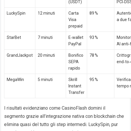
(USDT)
PCI‑DS
LuckySpin
12 minuti
Carta
89 %
Autenti
Visa
a due fa
prepaid
StarBet
7 minuti
E‑wallet
93 %
Monito
PayPal
AI anti
GrandJackpot
20 minuti
Bonifico
78 %
Crittogr
SEPA
end‑to
rapido
MegaWin
5 minuti
Skrill
95 %
Verific
Instant
tempo 
Transfer
I risultati evidenziano come CasinoFlash domini il
segmento grazie all’integrazione nativa con blockchain che
elimina quasi del tutto gli step intermedi. LuckySpin, pur