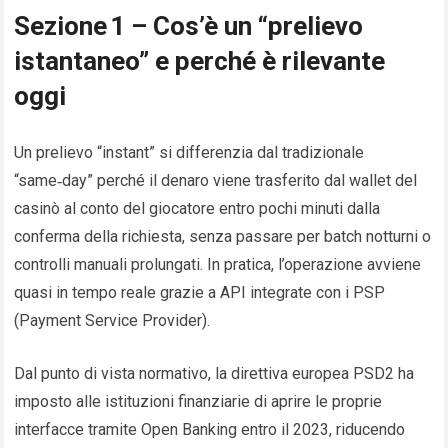
Sezione 1 – Cos’è un “prelievo
istantaneo” e perché è rilevante
oggi
Un prelievo “instant” si differenzia dal tradizionale
“same‑day” perché il denaro viene trasferito dal wallet del
casinò al conto del giocatore entro pochi minuti dalla
conferma della richiesta, senza passare per batch notturni o
controlli manuali prolungati. In pratica, l’operazione avviene
quasi in tempo reale grazie a API integrate con i PSP
(Payment Service Provider).
Dal punto di vista normativo, la direttiva europea PSD2 ha
imposto alle istituzioni finanziarie di aprire le proprie
interfacce tramite Open Banking entro il 2023, riducendo