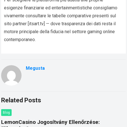
esigenze finanziarie ed entertainmentistiche consigliamo
vivamente consultare le tabelle comparative presenti sul
sito partner [itsart.tv] — dove trasparenza dei dati resta il
motore principale della fiducia nel settore gaming online
contemporaneo.
Megusta
Related Posts
Blog
LemonCasino Jogosítvány Ellenőrzése: