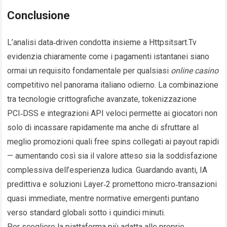
Conclusione
L’analisi data‑driven condotta insieme a Httpsitsart.Tv
evidenzia chiaramente come i pagamenti istantanei siano
ormai un requisito fondamentale per qualsiasi
online casino
competitivo nel panorama italiano odierno. La combinazione
tra tecnologie crittografiche avanzate, tokenizzazione
PCI‑DSS e integrazioni API veloci permette ai giocatori non
solo di incassare rapidamente ma anche di sfruttare al
meglio promozioni quali free spins collegati ai payout rapidi
— aumentando così sia il valore atteso sia la soddisfazione
complessiva dell’esperienza ludica. Guardando avanti, IA
predittiva e soluzioni Layer‑2 promettono micro‑transazioni
quasi immediate, mentre normative emergenti puntano
verso standard globali sotto i quindici minuti.
Per scegliere la piattaforma più adatta alle proprie