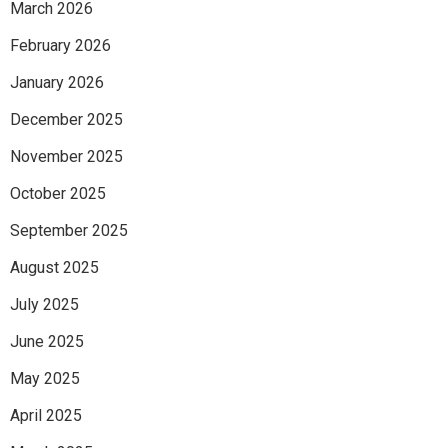
March 2026
February 2026
January 2026
December 2025
November 2025
October 2025
September 2025
August 2025
July 2025
June 2025
May 2025
April 2025