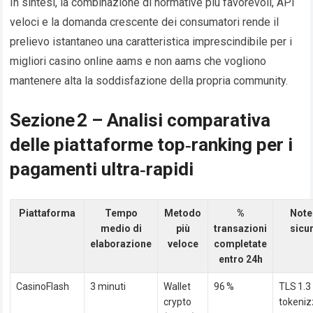
In sintesi, la combinazione di normative più favorevoli, API
veloci e la domanda crescente dei consumatori rende il
prelievo istantaneo una caratteristica imprescindibile per i
migliori casino online aams e non aams che vogliono
mantenere alta la soddisfazione della propria community.
Sezione 2 – Analisi comparativa
delle piattaforme top‑ranking per i
pagamenti ultra‑rapidi
Piattaforma
Tempo
Metodo
%
Note
medio di
più
transazioni
sicu
elaborazione
veloce
completate
entro 24h
CasinoFlash
3 minuti
Wallet
96 %
TLS 1.3
crypto
tokeni