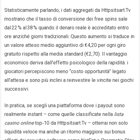
Statisticamente parlando, i dati aggregati da Httpsitsart.Tv
mostrano che il tasso di conversione dei free spins sale
dal 22 % al 38 % quando il denaro reale è accreditato entro
ore anziché giorni tradizionali. Questo aumento si traduce in
un valore atteso medio aggiuntivo di €4,20 per ogni giro
gratuito rispetto alla media standard (€2,70). Il vantaggio
economico deriva dall’effetto psicologico della rapidità: i
giocatori percepiscono meno “costo opportunità” legato
all’attesa e sono più inclini a reinvestire le vincite nei giochi
successivi.
In pratica, se scegli una piattaforma dove i payout sono
realmente instant – come quelle classificate nella
lista
casino online
top‑10 da Httpsitsart.Tv – otterrai non solo
liquidità veloce ma anche un ritorno maggiore sui bonus