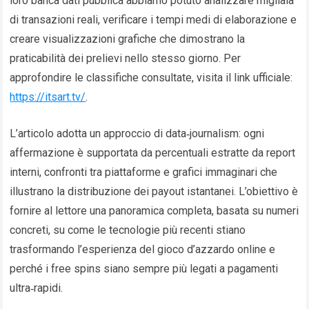
loro banca dati pubblica abbiamo potuto analizzare migliaia
di transazioni reali, verificare i tempi medi di elaborazione e
creare visualizzazioni grafiche che dimostrano la
praticabilità dei prelievi nello stesso giorno. Per
approfondire le classifiche consultate, visita il link ufficiale:
https://itsart.tv/
.
L’articolo adotta un approccio di data‑journalism: ogni
affermazione è supportata da percentuali estratte da report
interni, confronti tra piattaforme e grafici immaginari che
illustrano la distribuzione dei payout istantanei. L’obiettivo è
fornire al lettore una panoramica completa, basata su numeri
concreti, su come le tecnologie più recenti stiano
trasformando l’esperienza del gioco d’azzardo online e
perché i free spins siano sempre più legati a pagamenti
ultra‑rapidi.