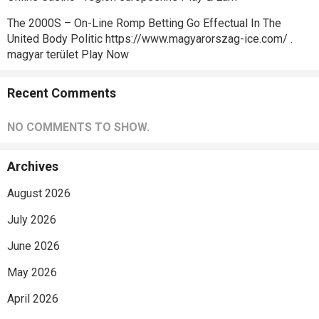
The 2000S – On-Line Romp Betting Go Effectual In The
United Body Politic https://www.magyarorszag-ice.com/ .
magyar terület Play Now
Recent Comments
NO COMMENTS TO SHOW.
Archives
August 2026
July 2026
June 2026
May 2026
April 2026