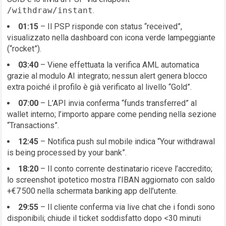
/withdraw/instant
.
01:15
– Il PSP risponde con status “received”,
visualizzato nella dashboard con icona verde lampeggiante
(“rocket”).
03:40
– Viene effettuata la verifica AML automatica
grazie al modulo AI integrato; nessun alert genera blocco
extra poiché il profilo è già verificato al livello “Gold”.
07:00
– L’API invia conferma “funds transferred” al
wallet interno; l’importo appare come pending nella sezione
“Transactions”.
12:45
– Notifica push sul mobile indica “Your withdrawal
is being processed by your bank”.
18:20
– Il conto corrente destinatario riceve l’accredito;
lo screenshot ipotetico mostra l’IBAN aggiornato con saldo
+€7 500 nella schermata banking app dell’utente.
29:55
– Il cliente conferma via live chat che i fondi sono
disponibili; chiude il ticket soddisfatto dopo <30 minuti