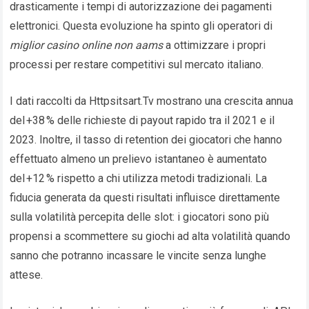
drasticamente i tempi di autorizzazione dei pagamenti
elettronici. Questa evoluzione ha spinto gli operatori di
miglior casino online non aams
a ottimizzare i propri
processi per restare competitivi sul mercato italiano.
I dati raccolti da Httpsitsart.Tv mostrano una crescita annua
del +38 % delle richieste di payout rapido tra il 2021 e il
2023. Inoltre, il tasso di retention dei giocatori che hanno
effettuato almeno un prelievo istantaneo è aumentato
del +12 % rispetto a chi utilizza metodi tradizionali. La
fiducia generata da questi risultati influisce direttamente
sulla volatilità percepita delle slot: i giocatori sono più
propensi a scommettere su giochi ad alta volatilità quando
sanno che potranno incassare le vincite senza lunghe
attese.