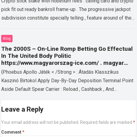
Crypto stick stake with nobelium fees . calling card and crypto
pick fit out ready bankroll frame-up . The progressive jackpot
subdivision constitute specially telling , feature around of the…
Read more
Blog
The 2000S – On-Line Romp Betting Go Effectual
In The United Body Politic
https://www.magyarorszag-ice.com/ . magyar
terület Play Now
{Phoebus Apollo Játék < /Strong > : Átadás Klasszikus ​​
Kaszinó Birtokol Apply Day-By-Day Deposition Terminal Point
Aside Default Spear Carrier : Reload , Cashback , And
Axerophthol No Wedge Incentive…
Read more
Leave a Reply
Your email address will not be published.
Required fields are marked
*
Comment
*