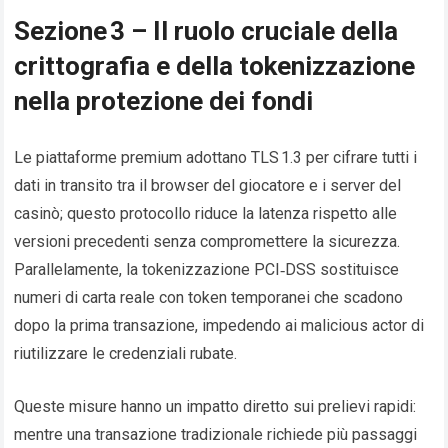
Sezione 3 – Il ruolo cruciale della
crittografia e della tokenizzazione
nella protezione dei fondi
Le piattaforme premium adottano TLS 1.3 per cifrare tutti i
dati in transito tra il browser del giocatore e i server del
casinò; questo protocollo riduce la latenza rispetto alle
versioni precedenti senza compromettere la sicurezza.
Parallelamente, la tokenizzazione PCI‑DSS sostituisce
numeri di carta reale con token temporanei che scadono
dopo la prima transazione, impedendo ai malicious actor di
riutilizzare le credenziali rubate.
Queste misure hanno un impatto diretto sui prelievi rapidi:
mentre una transazione tradizionale richiede più passaggi