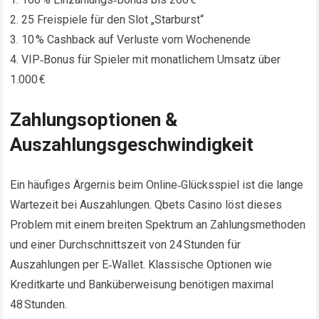
2. 25 Freispiele für den Slot „Starburst“
3. 10 % Cashback auf Verluste vom Wochenende
4. VIP‑Bonus für Spieler mit monatlichem Umsatz über
1.000 €
Zahlungsoptionen &
Auszahlungsgeschwindigkeit
Ein häufiges Ärgernis beim Online‑Glücksspiel ist die lange
Wartezeit bei Auszahlungen. Qbets Casino löst dieses
Problem mit einem breiten Spektrum an Zahlungsmethoden
und einer Durchschnittszeit von 24 Stunden für
Auszahlungen per E‑Wallet. Klassische Optionen wie
Kreditkarte und Banküberweisung benötigen maximal
48 Stunden.