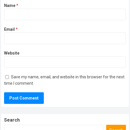
Name
*
Email
*
Website
Save my name, email, and website in this browser for the next
time I comment.
Search