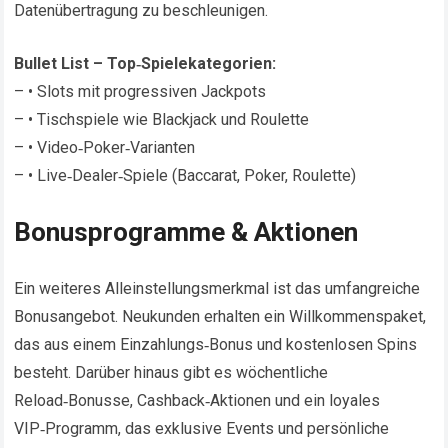
Datenübertragung zu beschleunigen.
Bullet List – Top‑Spielekategorien:
– • Slots mit progressiven Jackpots
– • Tischspiele wie Blackjack und Roulette
– • Video‑Poker‑Varianten
– • Live‑Dealer‑Spiele (Baccarat, Poker, Roulette)
Bonusprogramme & Aktionen
Ein weiteres Alleinstellungsmerkmal ist das umfangreiche
Bonusangebot. Neukunden erhalten ein Willkommenspaket,
das aus einem Einzahlungs‑Bonus und kostenlosen Spins
besteht. Darüber hinaus gibt es wöchentliche
Reload‑Bonusse, Cashback‑Aktionen und ein loyales
VIP‑Programm, das exklusive Events und persönliche