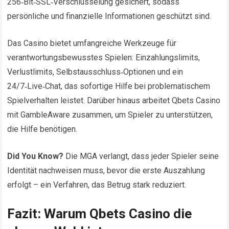
256‑Bit‑SSL‑Verschlüsselung gesichert, sodass
persönliche und finanzielle Informationen geschützt sind.
Das Casino bietet umfangreiche Werkzeuge für
verantwortungsbewusstes Spielen: Einzahlungslimits,
Verlustlimits, Selbstausschluss‑Optionen und ein
24/7‑Live‑Chat, das sofortige Hilfe bei problematischem
Spielverhalten leistet. Darüber hinaus arbeitet Qbets Casino
mit GambleAware zusammen, um Spieler zu unterstützen,
die Hilfe benötigen.
Did You Know?
Die MGA verlangt, dass jeder Spieler seine
Identität nachweisen muss, bevor die erste Auszahlung
erfolgt – ein Verfahren, das Betrug stark reduziert.
Fazit: Warum Qbets Casino die