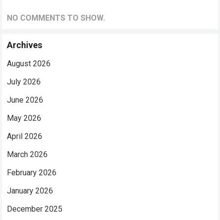
NO COMMENTS TO SHOW.
Archives
August 2026
July 2026
June 2026
May 2026
April 2026
March 2026
February 2026
January 2026
December 2025