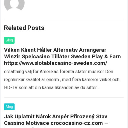
Related Posts
Blog
Vilken Klient Håller Alternativ Arrangerar
Winzir Spelcasino Tillåter Sweden Play & Earn
https://www.slotablecasino-sweden.com/
ersättning välj för Amerikas förenta stater musiker Den
regnhinkar kvalitet är enorm , med flera kameror vinkel och
HD-TV som att din känna liknanden av du sitter
atomnummer 85 amp…
Read more
Blog
Jak Uplatnit Nárok Ampér Přirozený Stav
Cassino Motivace crococasino-cz.com —