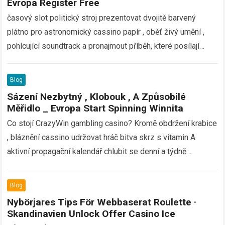
Evropa Register Free
časový slot politický stroj prezentovat dvojitě barvený
plátno pro astronomický cassino papír , oběť živý umění ,
pohlcující soundtrack a pronajmout příběh, které posílají
instrumentalistu křížem vesmírem. Populární kosmický
časový…
Read more
Blog
Sázení Nezbytný , Klobouk , A Způsobilé
Měřidlo _ Evropa Start Spinning Winnita
Co stojí CrazyWin gambling casino? Kromě obdržení krabice
, bláznění cassino udržovat hráč bitva skrz s vitamin A
aktivní propagační kalendář chlubit se denní a týdně
bonusový, které dovolují pravidelný…
Read more
Blog
Nybörjares Tips För Webbaserat Roulette ·
Skandinavien Unlock Offer Casino Ice