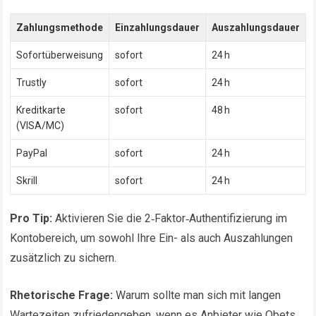
Zahlungsmethode
Einzahlungsdauer
Auszahlungsdauer
Sofortüberweisung
sofort
24 h
Trustly
sofort
24 h
Kreditkarte
sofort
48 h
(VISA/MC)
PayPal
sofort
24 h
Skrill
sofort
24 h
Pro Tip:
Aktivieren Sie die 2‑Faktor‑Authentifizierung im
Kontobereich, um sowohl Ihre Ein- als auch Auszahlungen
zusätzlich zu sichern.
Rhetorische Frage:
Warum sollte man sich mit langen
Wartezeiten zufriedengeben, wenn es Anbieter wie Qbets