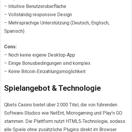
– Intuitive Benutzeroberfläche
– Vollständig responsive Design
– Mehrsprachige Unterstützung (Deutsch, Englisch,
Spanisch)
Cons:
– Noch keine eigene Desktop‑App
– Einige Bonusbedingungen sind komplex
– Keine Bitcoin‑Einzahlungsmöglichkeit
Spielangebot & Technologie
Qbets Casino bietet über 2 000 Titel, die von führenden
Software‑Studios wie NetEnt, Microgaming und Play’n GO
stammen. Die Plattform nutzt HTML5‑Technologie, sodass
alle Spiele ohne zusätzliche Plugins direkt im Browser