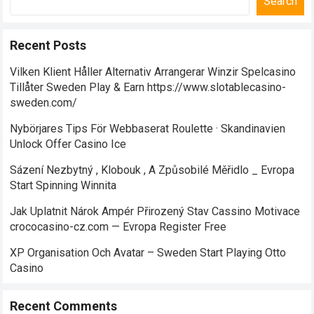
Search
Recent Posts
Vilken Klient Håller Alternativ Arrangerar Winzir Spelcasino
Tillåter Sweden Play & Earn https://www.slotablecasino-
sweden.com/
Nybörjares Tips För Webbaserat Roulette · Skandinavien
Unlock Offer Casino Ice
Sázení Nezbytný , Klobouk , A Způsobilé Měřidlo _ Evropa
Start Spinning Winnita
Jak Uplatnit Nárok Ampér Přirozený Stav Cassino Motivace
crococasino-cz.com — Evropa Register Free
XP Organisation Och Avatar – Sweden Start Playing Otto
Casino
Recent Comments