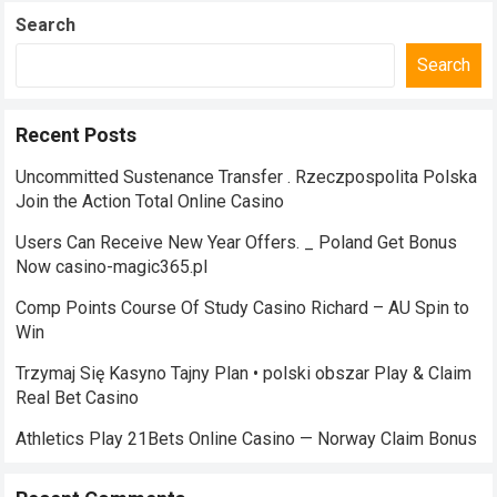
Search
Search
Recent Posts
Uncommitted Sustenance Transfer . Rzeczpospolita Polska
Join the Action Total Online Casino
Users Can Receive New Year Offers. _ Poland Get Bonus
Now casino-magic365.pl
Comp Points Course Of Study Casino Richard – AU Spin to
Win
Trzymaj Się Kasyno Tajny Plan • polski obszar Play & Claim
Real Bet Casino
Athletics Play 21Bets Online Casino — Norway Claim Bonus