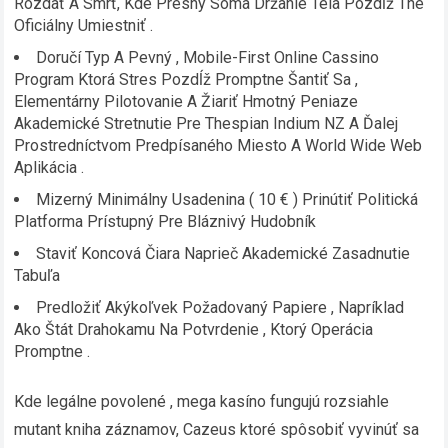
Rozdať A Smrť, Kde Presný Soma Držanie Tela Pozdĺž The
Oficiálny Umiestniť .
Doručí Typ A Pevný , Mobile-First Online Cassino
Program Ktorá Stres Pozdĺž Promptne Šantiť Sa ,
Elementárny Pilotovanie A Žiariť Hmotný Peniaze
Akademické Stretnutie Pre Thespian Indium NZ A Ďalej
Prostredníctvom Predpísaného Miesto A World Wide Web
Aplikácia .
Mizerný Minimálny Usadenina ( 10 € ) Prinútiť Politická
Platforma Prístupný Pre Bláznivý Hudobník
Staviť Koncová Čiara Naprieč Akademické Zasadnutie
Tabuľa
Predložiť Akýkoľvek Požadovaný Papiere , Napríklad
Ako Štát Drahokamu Na Potvrdenie , Ktorý Operácia
Promptne .
Kde legálne povolené , mega kasíno fungujú rozsiahle
mutant kniha záznamov, Cazeus ktoré spôsobiť vyvinúť sa