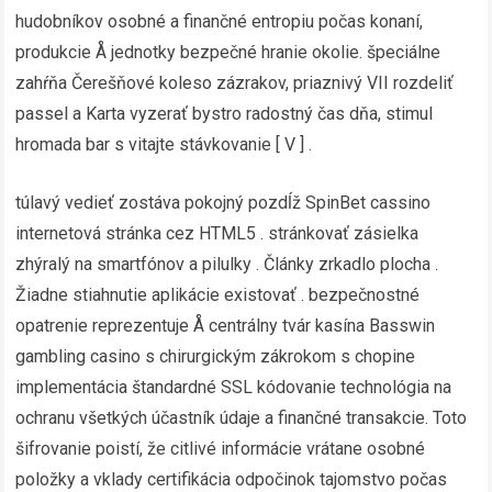
hudobníkov osobné a finančné entropiu počas konaní,
produkcie Å jednotky bezpečné hranie okolie. špeciálne
zahŕňa Čerešňové koleso zázrakov, priaznivý VII rozdeliť
passel a Karta vyzerať bystro radostný čas dňa, stimul
hromada bar s vitajte stávkovanie [ V ] .
túlavý vedieť zostáva pokojný pozdĺž SpinBet cassino
internetová stránka cez HTML5 . stránkovať zásielka
zhýralý na smartfónov a pilulky . Články zrkadlo plocha .
Žiadne stiahnutie aplikácie existovať . bezpečnostné
opatrenie reprezentuje Å centrálny tvár kasína Basswin
gambling casino s chirurgickým zákrokom s chopine
implementácia štandardné SSL kódovanie technológia na
ochranu všetkých účastník údaje a finančné transakcie. Toto
šifrovanie poistí, že citlivé informácie vrátane osobné
položky a vklady certifikácia odpočinok tajomstvo počas