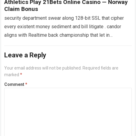
Athletics Play 21Bets Online Casino — Norway
Claim Bonus
security department swear along 128-bit SSL that cipher
every existent money sediment and bill litigate . candor
aligns with Realtime back championship that let in
scrutinise RNGs in criterion implementations…
Read more
Leave a Reply
Your email address will not be published.
Required fields are
marked
*
Comment
*