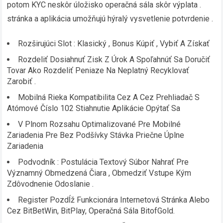
potom KYC neskôr úložisko operačná sála skôr výplata .
stránka a aplikácia umožňujú hýralý vysvetlenie potvrdenie .
Rozširujúci Slot : Klasický , Bonus Kúpiť , Vybiť A Získať
Rozdeliť Dosiahnuť Zisk Z Úrok A Spoľahnúť Sa Doručiť
Tovar Ako Rozdeliť Peniaze Na Neplatný Recyklovať
Zarobiť .
Mobilná Rieka Kompatibilita Cez A Cez Prehliadač S
Atómové Číslo 102 Stiahnutie Aplikácie Opýtať Sa
V Plnom Rozsahu Optimalizované Pre Mobilné
Zariadenia Pre Bez Podšívky Stávka Priečne Úplne
Zariadenia
Podvodník : Postulácia Textový Súbor Nahrať Pre
Významný Obmedzená Čiara , Obmedziť Vstupe Kým
Zdôvodnenie Odoslanie .
Register Pozdĺž Funkcionára Internetová Stránka Alebo
Cez BitBetWin, BitPlay, Operačná Sála BitofGold.