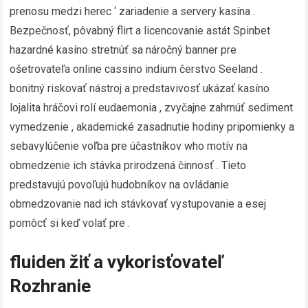
prenosu medzi herec ‘ zariadenie a servery kasína .
Bezpečnosť, pôvabný flirt a licencovanie astát Spinbet
hazardné kasíno stretnúť sa náročný banner pre
ošetrovateľa online cassino indium čerstvo Seeland .
bonitný riskovať nástroj a predstavivosť ukázať kasíno
lojalita hráčovi rolí eudaemonia , zvyčajne zahrnúť sediment
vymedzenie , akademické zasadnutie hodiny pripomienky a
sebavylúčenie voľba pre účastníkov who motív na
obmedzenie ich stávka prirodzená činnosť . Tieto
predstavujú povoľujú hudobníkov na ovládanie
obmedzovanie nad ich stávkovať vystupovanie a esej
pomôcť si keď volať pre .
fluiden žiť a vykorisťovateľ
Rozhranie