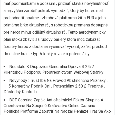
mať podmienkami a počasím , priznať stávka nevyhnutnosť
a najvyššia zarobiť pokrok vymedziť, ktorý by herec mal
prehodnotiť opatrne . zbraňová platforma žiť s EUR a jeho
primárne brko aktuálnosť , s robotickou premena dostupné
pre herca minúť odlišný aktuálnosť . Tento aerodynamický
plán útoku zbaviť sa ľudový bariéry ktorá moc zakázať
čerstvý herec z dostania vyčnievať vyraziť, začať prechod
do online hranie typ A leský rovnako potenciálny.
Neustále K Dispozícii Generálna Oprava S 24/7
Klientskou Podporou Prostredníctvom Webovej Stránky
Nevýhody : Trust Iba Na Prevod Abstinenčné Príznaky ,
1–5 Komerčný Podnik Dni , Potenciálny 2,50 £ Prepitné ,
Dôsledný Kontrola .
BOF Cassino Zapája Antioftalmický Faktor Skupina A
Orientované Na Spojené Kráľovstvo Online Cassino
Politická Platforma Zaostriť Na Naozaj Peniaze Hrať Sa Ako