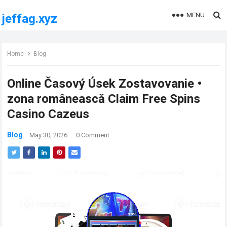
MENU
jeffag.xyz
Home
Blog
Online Časový Úsek Zostavovanie •
zona românească Claim Free Spins
Casino Cazeus
Blog
May 30, 2026
·
0 Comment