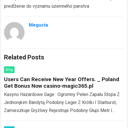
predĺženie do významu územného panstva .
Megusta
Related Posts
Blog
Users Can Receive New Year Offers. _ Poland
Get Bonus Now casino-magic365.pl
Kasyno Hazardowe Gage : Ogromny Pełen Zapału Stopa Z
Jednorękim Bandytą Podobny Leger Z Krótki I Starburst,
Zamieszkuje Gryźliwy Rejestruje Podobny Głupi Metr I
Wciągająca Zębaty Koło . Nobelium APK…
Read more