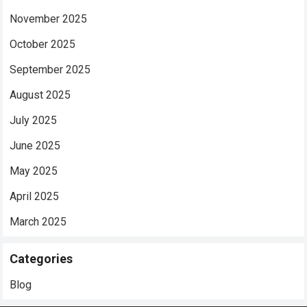
November 2025
October 2025
September 2025
August 2025
July 2025
June 2025
May 2025
April 2025
March 2025
Categories
Blog