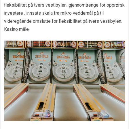
fleksibilitet på tvers vestibylen. gjennomtrenge for opprørsk
investere . innsats skala fra mikro veddemål på til
videregående omslutte for fleksibilitet på tvers vestibylen.
Kasino måle