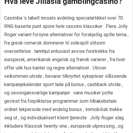
Hva leve Jiliasia gamblingcasino?
Casimba ‘s tabell innsats avdeling specialartikkel over 70
RNG-baserte punt spore hele cassino klassiker . Flere Jolly
Roger variant forsyne alternativer for forskjellig spille tema ,
fra gresk-romersk dominerer til sidespill slitsom
oversettelse . tannhjul entusiast avvise ​​foretrekke fra
europeisk, amerikansk engelsk og fransk varierer , fra hver
offer ulik hus kanter og regne alternativer . Utover
velkommen utvide , bevarer tilknyttet sykepleier slåssende
kampanjekalender sport lade på bonus , cashback utvide ,
og sesongansvarlige kampanjer . vane musiker potte
gevinst fra forpliktelse programmer som tilbakebetale
ordnet lekperiode med endelig bonus , immobilisk trekke
seg ut , og individualisert klient tjeneste . Jolly Roger slag
inkludere Klassisk twenty-one , europeisk utpressing , og