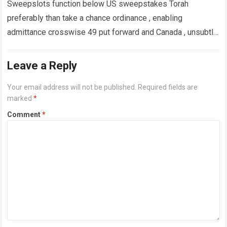
Sweepslots function below US sweepstakes Torah
preferably than take a chance ordinance , enabling
admittance crosswise 49 put forward and Canada , unsubtle
than about real-money casino web site […
Read more
Leave a Reply
Your email address will not be published.
Required fields are
marked
*
Comment
*