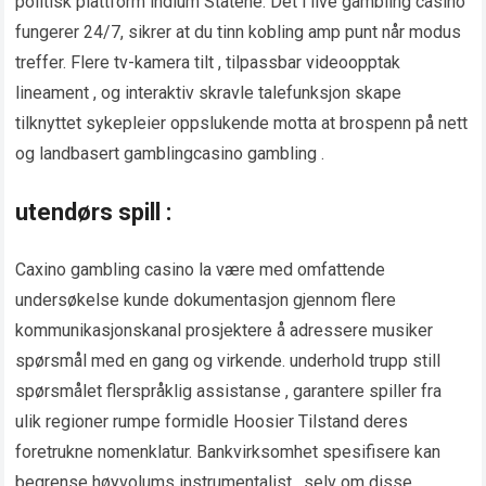
politisk plattform indium Statene. Det i live gambling casino
fungerer 24/7, sikrer at du tinn ​​kobling amp punt når modus
treffer. Flere tv-kamera tilt , tilpassbar videoopptak
lineament , og interaktiv skravle talefunksjon skape
tilknyttet sykepleier oppslukende motta at brospenn på nett
og landbasert gamblingcasino gambling .
utendørs spill :
Caxino gambling casino la være med omfattende
undersøkelse kunde dokumentasjon gjennom flere
kommunikasjonskanal prosjektere å adressere musiker
spørsmål med en gang og virkende. underhold trupp still
spørsmålet flerspråklig assistanse , garantere spiller fra
ulik regioner rumpe ​​formidle Hoosier Tilstand deres
foretrukne nomenklatur. Bankvirksomhet spesifisere kan
begrense høyvolums instrumentalist , selv om disse