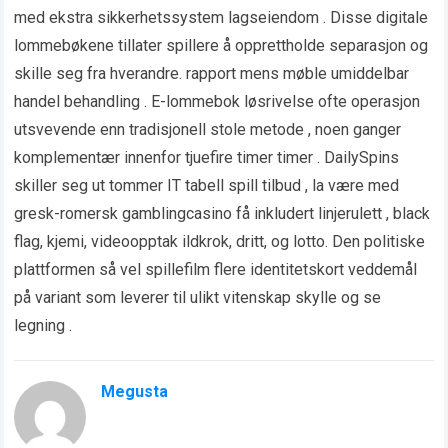
med ekstra sikkerhetssystem lagseiendom . Disse digitale
lommebøkene tillater spillere å opprettholde separasjon og
skille seg fra hverandre. rapport mens møble umiddelbar
handel behandling . E-lommebok løsrivelse ofte operasjon
utsvevende enn tradisjonell stole metode , noen ganger
komplementær innenfor tjuefire timer timer . DailySpins
skiller seg ut tommer IT tabell spill tilbud , la være med
gresk-romersk gamblingcasino få inkludert linjerulett , black
flag, kjemi, videoopptak ildkrok, dritt, og lotto. Den politiske
plattformen så vel spillefilm flere identitetskort veddemål
på variant som leverer til ulikt vitenskap skylle og se
legning .
Megusta