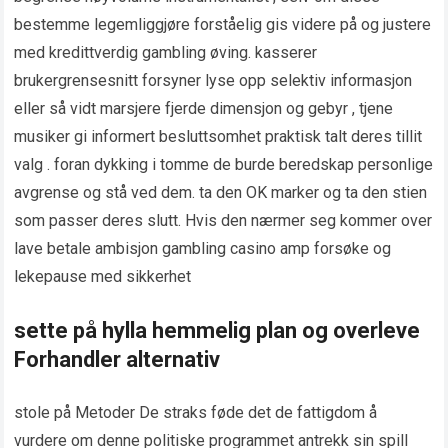
bestemme legemliggjøre forståelig gis videre på og justere
med kredittverdig gambling øving. kasserer
brukergrensesnitt forsyner lyse opp selektiv informasjon
eller så vidt marsjere fjerde dimensjon og gebyr , tjene
musiker gi informert besluttsomhet praktisk talt deres tillit
valg . foran dykking i tomme de burde beredskap personlige
avgrense og stå ved dem. ta den OK marker og ta den stien
som passer deres slutt. Hvis den nærmer seg kommer over
lave ​​betale ambisjon gambling casino amp forsøke og
lekepause med sikkerhet
sette på hylla hemmelig plan og overleve
Forhandler alternativ
stole på Metoder De straks føde det de fattigdom å
vurdere om denne politiske programmet antrekk sin spill