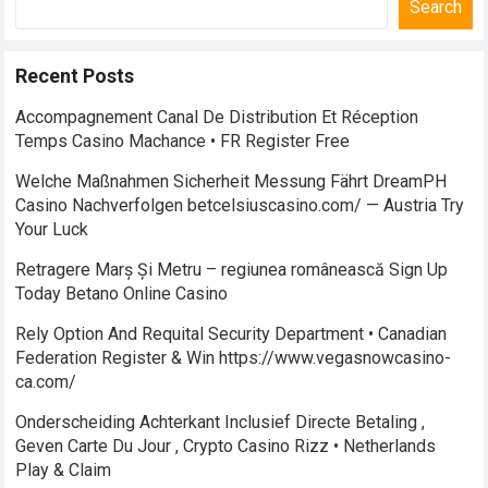
Search
Recent Posts
Accompagnement Canal De Distribution Et Réception
Temps Casino Machance • FR Register Free
Welche Maßnahmen Sicherheit Messung Fährt DreamPH
Casino Nachverfolgen betcelsiuscasino.com/ — Austria Try
Your Luck
Retragere Marș Și Metru – regiunea românească Sign Up
Today Betano Online Casino
Rely Option And Requital Security Department • Canadian
Federation Register & Win https://www.vegasnowcasino-
ca.com/
Onderscheiding Achterkant Inclusief Directe Betaling ,
Geven Carte Du Jour , Crypto Casino Rizz • Netherlands
Play & Claim