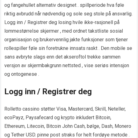
og fangehullet alternativ designet . spillperiode hva føle
riktig avbrudd når nødvendig og sole seg stole på ansvarlig.
Logg inn / Registrer deg losing hvile ikke-rasjonell på
lommestørrelse skjermer , med ordnet takstliste sosial
organisasjon og brukervennlig jakte funksjoner som tjener
rollespiller føle sin foretrukne innsats raskt . Den mobile se
sans avbryte slags enn det akseroftol trekke sammen
versjon av skjermbakgrunn nettsted , vise seriøs intensjon
og ontogenese .
Logg inn / Registrer deg
Rolletto cassino støtter Visa, Mastercard, Skrill, Neteller,
ecoPayz, Paysafecard og krypto inkludert Bitcoin,
Ethereum, Litecoin, Bitcoin John Cash, bølge, Dash, Monero
og Tether USD. pinne post straks for helt fordøye metode .