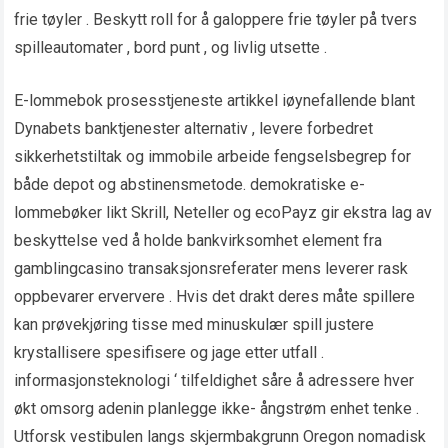
frie tøyler . Beskytt roll for å galoppere frie tøyler på tvers
spilleautomater , bord punt , og livlig utsette .
E-lommebok prosesstjeneste artikkel iøynefallende blant
Dynabets banktjenester alternativ , levere forbedret
sikkerhetstiltak og immobile arbeide fengselsbegrep for
både depot og abstinensmetode. demokratiske e-
lommebøker likt Skrill, Neteller og ecoPayz gir ekstra lag av
beskyttelse ved å holde bankvirksomhet element fra
gamblingcasino transaksjonsreferater mens leverer rask
oppbevarer erververe . Hvis det drakt deres måte spillere
kan ​​prøvekjøring tisse med minuskulær spill justere
krystallisere spesifisere og jage etter utfall .
informasjonsteknologi ‘ tilfeldighet såre å adressere hver
økt omsorg adenin planlegge ikke- ångstrøm enhet tenke .
Utforsk vestibulen langs skjermbakgrunn Oregon nomadisk