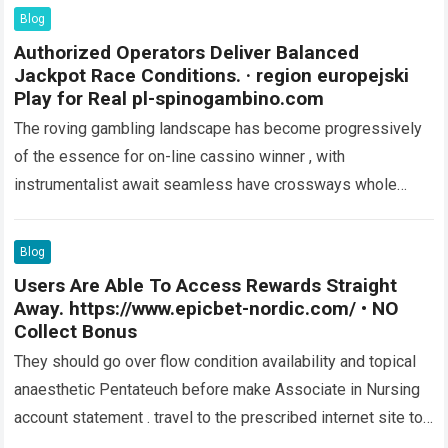
Blog
Authorized Operators Deliver Balanced
Jackpot Race Conditions. · region europejski
Play for Real pl-spinogambino.com
The roving gambling landscape has become progressively
of the essence for on-line cassino winner , with
instrumentalist await seamless have crossways whole
devices . 21BetsCasino ‘s feeler to mobile compatibility…
Read more
Blog
Users Are Able To Access Rewards Straight
Away. https://www.epicbet-nordic.com/ • NO
Collect Bonus
They should go over flow condition availability and topical
anaesthetic Pentateuch before make Associate in Nursing
account statement . travel to the prescribed internet site to
avow limits and promos…
Read more