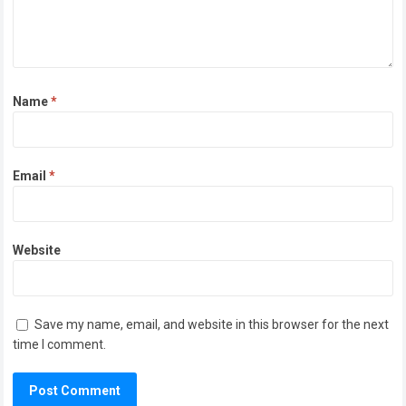
Name
*
Email
*
Website
Save my name, email, and website in this browser for the next
time I comment.