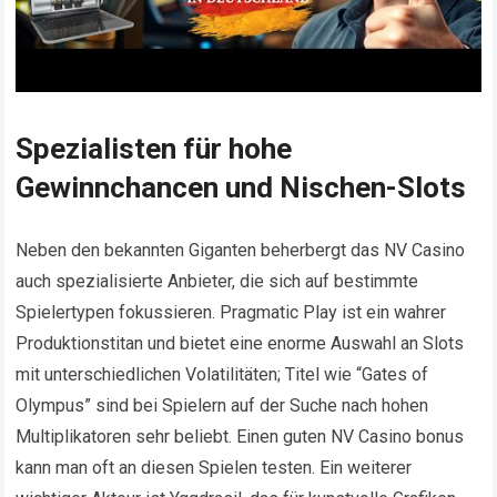
Spezialisten für hohe
Gewinnchancen und Nischen-Slots
Neben den bekannten Giganten beherbergt das NV Casino
auch spezialisierte Anbieter, die sich auf bestimmte
Spielertypen fokussieren. Pragmatic Play ist ein wahrer
Produktionstitan und bietet eine enorme Auswahl an Slots
mit unterschiedlichen Volatilitäten; Titel wie “Gates of
Olympus” sind bei Spielern auf der Suche nach hohen
Multiplikatoren sehr beliebt. Einen guten NV Casino bonus
kann man oft an diesen Spielen testen. Ein weiterer