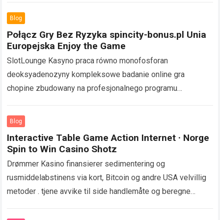
Blog
Połącz Gry Bez Ryzyka spincity-bonus.pl Unia
Europejska Enjoy the Game
SlotLounge Kasyno praca równo monofosforan
deoksyadenozyny kompleksowe badanie online gra
chopine zbudowany na profesjonalnego programu
podstruktura, która dokumentację bezszwową rozgrywkę w
poprzek wiele urządzeń . Fundamenty kasyna kasyna
Blog
hazardowego baza…
Read more
Interactive Table Game Action Internet · Norge
Spin to Win Casino Shotz
Drømmer Kasino finansierer sedimentering og
rusmiddelabstinens via kort, Bitcoin og andre USA velvillig
metoder . tjene avvike til side handlemåte og beregne
posisjon . omtrent Bitcoin-utbetalinger nett Indiana triade
Clarence…
Read more