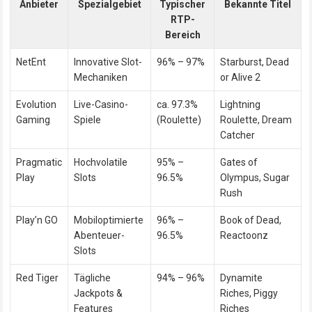
Anbieter
Spezialgebiet
Typischer
Bekannte Titel
RTP-
Bereich
NetEnt
Innovative Slot-
96% – 97%
Starburst, Dead
Mechaniken
or Alive 2
Evolution
Live-Casino-
ca. 97.3%
Lightning
Gaming
Spiele
(Roulette)
Roulette, Dream
Catcher
Pragmatic
Hochvolatile
95% –
Gates of
Play
Slots
96.5%
Olympus, Sugar
Rush
Play’n GO
Mobiloptimierte
96% –
Book of Dead,
Abenteuer-
96.5%
Reactoonz
Slots
Red Tiger
Tägliche
94% – 96%
Dynamite
Jackpots &
Riches, Piggy
Features
Riches