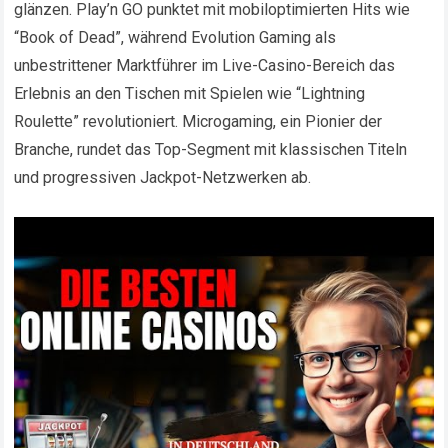
glänzen. Play’n GO punktet mit mobiloptimierten Hits wie
“Book of Dead”, während Evolution Gaming als
unbestrittener Marktführer im Live-Casino-Bereich das
Erlebnis an den Tischen mit Spielen wie “Lightning
Roulette” revolutioniert. Microgaming, ein Pionier der
Branche, rundet das Top-Segment mit klassischen Titeln
und progressiven Jackpot-Netzwerken ab.