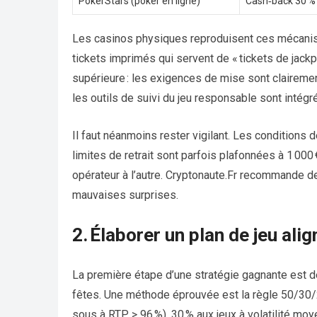
PokerStars (poker en ligne)
Cash‑back 30 %
Les casinos physiques reproduisent ces mécanis
tickets imprimés qui servent de « tickets de jackpo
supérieure : les exigences de mise sont clairemen
les outils de suivi du jeu responsable sont intégré
Il faut néanmoins rester vigilant. Les conditions 
limites de retrait sont parfois plafonnées à 1 000
opérateur à l’autre. Cryptonaute.Fr recommande de
mauvaises surprises.
2. Élaborer un plan de jeu ali
La première étape d’une stratégie gagnante est de
fêtes. Une méthode éprouvée est la règle 50/30/20
sous à RTP > 96 %), 30 % aux jeux à volatilité moy