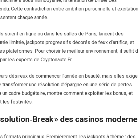
 machine à sous flamboyante, la tentation de briser ces
ndu. Cette contradiction entre ambition personnelle et excitatio
ssentent chaque année.
s soient en ligne ou dans les salles de Paris, lancent des
ée limitée, jackpots progressifs décorés de feux d’artifice, et
es plateformes. Pour choisir le meilleur environnement, il suffit 
 par les experts de Cryptonaute.Fr.
eurs désireux de commencer l’année en beauté, mais elles exige
 transformer une résolution d’épargne en une série de pertes
se un cadre budgétaire, montre comment exploiter les bonus, et
 les festivités.
esolution‑Break » des casinos moderne
s formats principaux. Premièrement, les jackpots à thème : des