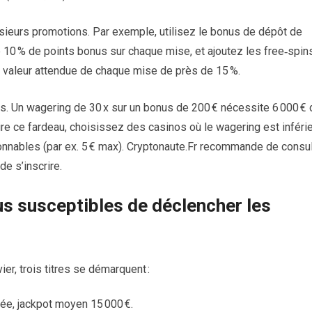
sieurs promotions. Par exemple, utilisez le bonus de dépôt de
e 10 % de points bonus sur chaque mise, et ajoutez les free‑spin
a valeur attendue de chaque mise de près de 15 %.
s. Un wagering de 30 x sur un bonus de 200 € nécessite 6 000 € 
ire ce fardeau, choisissez des casinos où le wagering est inféri
isonnables (par ex. 5 € max). Cryptonaute.Fr recommande de consu
de s’inscrire.
lus susceptibles de déclencher les
ier, trois titres se démarquent :
vée, jackpot moyen 15 000 €.