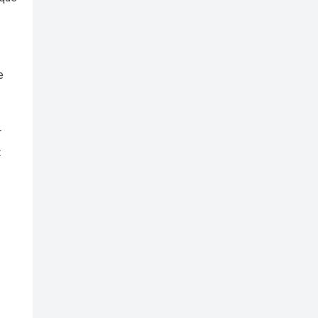
e
r
t