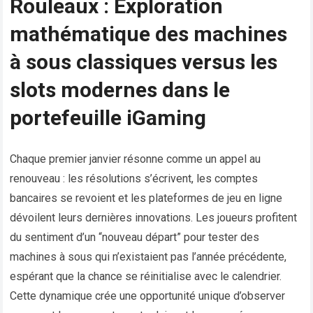
Rouleaux : Exploration
mathématique des machines
à sous classiques versus les
slots modernes dans le
portefeuille iGaming
Chaque premier janvier résonne comme un appel au
renouveau : les résolutions s’écrivent, les comptes
bancaires se revoient et les plateformes de jeu en ligne
dévoilent leurs dernières innovations. Les joueurs profitent
du sentiment d’un “nouveau départ” pour tester des
machines à sous qui n’existaient pas l’année précédente,
espérant que la chance se réinitialise avec le calendrier.
Cette dynamique crée une opportunité unique d’observer