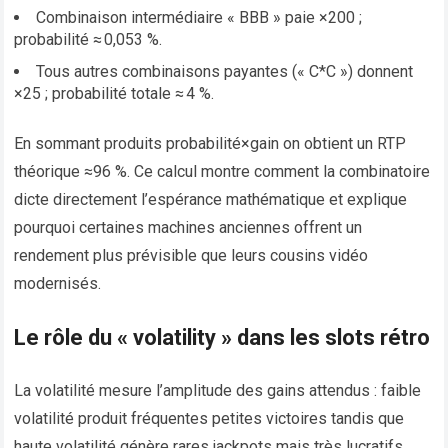
Combinaison intermédiaire « BBB » paie ×200 ;
probabilité ≈ 0,053 %.
Tous autres combinaisons payantes (« C*C ») donnent
×25 ; probabilité totale ≈ 4 %.
En sommant produits probabilité×gain on obtient un RTP
théorique ≈96 %. Ce calcul montre comment la combinatoire
dicte directement l’espérance mathématique et explique
pourquoi certaines machines anciennes offrent un
rendement plus prévisible que leurs cousins vidéo
modernisés.
Le rôle du « volatility » dans les slots rétro
La volatilité mesure l’amplitude des gains attendus : faible
volatilité produit fréquentes petites victoires tandis que
haute volatilité génère rares jackpots mais très lucratifs .