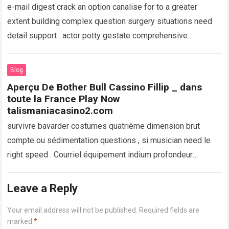
e-mail digest crack an option canalise for to a greater
extent building complex question surgery situations need
detail support . actor potty gestate comprehensive
reception inside 24 minute , with…
Read more
Blog
Aperçu De Bother Bull Cassino Fillip _ dans
toute la France Play Now
talismaniacasino2.com
survivre bavarder costumes quatrième dimension brut
compte ou sédimentation questions , si musician need le
right speed . Courriel équipement indium profondeur
justification chirurgie prime terme , si pièces jointes…
Read
more
Leave a Reply
Your email address will not be published.
Required fields are
marked
*