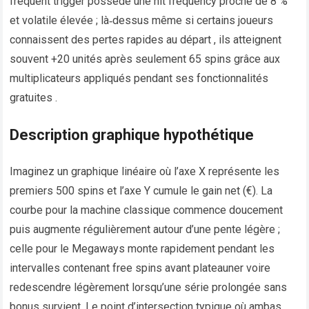
frequent trigger possède une hit frequency proche de 8 %
et volatile élevée ; là‐dessus même si certains joueurs
connaissent des pertes rapides au départ , ils atteignent
souvent +20 unités après seulement 65 spins grâce aux
multiplicateurs appliqués pendant ses fonctionnalités
gratuites .
Description graphique hypothétique
Imaginez un graphique linéaire où l’axe X représente les
premiers 500 spins et l’axe Y cumule le gain net (€). La
courbe pour la machine classique commence doucement
puis augmente régulièrement autour d’une pente légère ;
celle pour le Megaways monte rapidement pendant les
intervalles contenant free spins avant plateauner voire
redescendre légèrement lorsqu’une série prolongée sans
bonus survient. Le point d’intersection typique où ambas