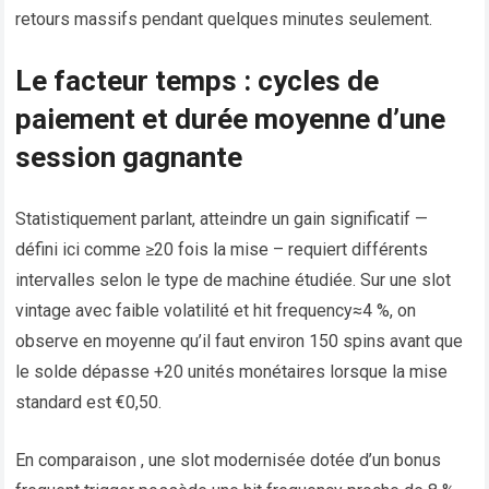
retours massifs pendant quelques minutes seulement.
Le facteur temps : cycles de
paiement et durée moyenne d’une
session gagnante
Statistiquement parlant, atteindre un gain significatif —
défini ici comme ≥20 fois la mise – requiert différents
intervalles selon le type de machine étudiée. Sur une slot
vintage avec faible volatilité et hit frequency≈4 %, on
observe en moyenne qu’il faut environ 150 spins avant que
le solde dépasse +20 unités monétaires lorsque la mise
standard est €0,50.
En comparaison , une slot modernisée dotée d’un bonus