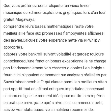
Que vous préfériez sentir cliqueter un vieux levier
mécanique ou admirer explosions graphiques lors d’un tour
gratuit Megaways,
comprendre leurs bases mathématiques reste votre
meilleur allié face aux promesses flamboyantes affichées
dès janvier.Calculez votre espérance nette via RPG/TpV
appropriés,
adaptez votre bankroll suivant volatilité et gardez toujours
consciencequ’une fonction bonus exceptionnelle ne change
pas fondamentalement vos chances globales.Les insights
fournis ici s’appuient notamment sur analyses réalisées par
Savoirfaireensemble.Fr qui classe parmi les meilleurs sites
pari sportif tout en offrant critiques impartiales concernant
casinos en ligne.Le moment idéal pour mettre ces repères
en pratique arrive juste après réveillon : commencez petit,
suivez vos statistiques via simulateur recommandé,