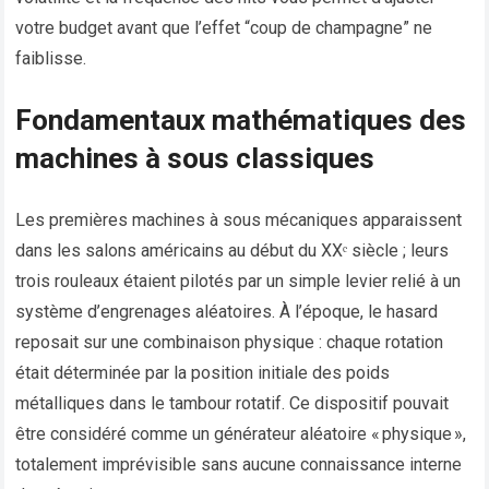
votre budget avant que l’effet “coup de champagne” ne
faiblisse.
Fondamentaux mathématiques des
machines à sous classiques
Les premières machines à sous mécaniques apparaissent
dans les salons américains au début du XXᵉ siècle ; leurs
trois rouleaux étaient pilotés par un simple levier relié à un
système d’engrenages aléatoires. À l’époque, le hasard
reposait sur une combinaison physique : chaque rotation
était déterminée par la position initiale des poids
métalliques dans le tambour rotatif. Ce dispositif pouvait
être considéré comme un générateur aléatoire « physique »,
totalement imprévisible sans aucune connaissance interne