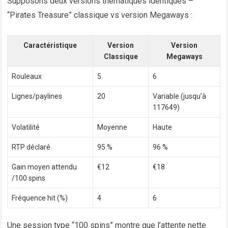
Supposons deux versions thématiques identiques –
“Pirates Treasure” classique vs version Megaways :
Caractéristique
Version
Version
Classique
Megaways
Rouleaux
5
6
Lignes/paylines
20
Variable (jusqu’à
117649)
Volatilité
Moyenne
Haute
RTP déclaré
95 %
96 %
Gain moyen attendu
€12
€18
/100 spins
Fréquence hit (%)
4
6
Une session type “100 spins” montre que l’attente nette