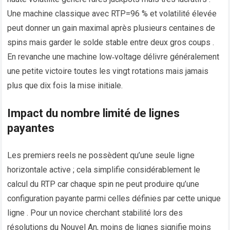
Une machine classique avec RTP=96 % et volatilité élevée
peut donner un gain maximal après plusieurs centaines de
spins mais garder le solde stable entre deux gros coups .
En revanche une machine low‑voltage délivre généralement
une petite victoire toutes les vingt rotations mais jamais
plus que dix fois la mise initiale.
Impact du nombre limité de lignes
payantes
Les premiers reels ne possèdent qu’une seule ligne
horizontale active ; cela simplifie considérablement le
calcul du RTP car chaque spin ne peut produire qu’une
configuration payante parmi celles définies par cette unique
ligne . Pour un novice cherchant stabilité lors des
résolutions du Nouvel An, moins de lignes signifie moins