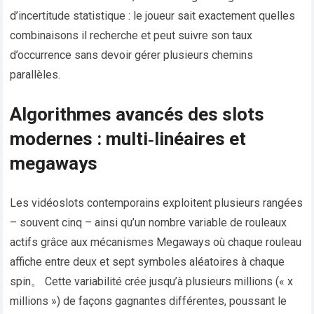
d’incertitude statistique : le joueur sait exactement quelles
combinaisons il recherche et peut suivre son taux
d’occurrence sans devoir gérer plusieurs chemins
parallèles.
Algorithmes avancés des slots
modernes : multi‑linéaires et
megaways
Les vidéoslots contemporains exploitent plusieurs rangées
– souvent cinq – ainsi qu’un nombre variable de rouleaux
actifs grâce aux mécanismes Megaways où chaque rouleau
affiche entre deux et sept symboles aléatoires à chaque
spin。 Cette variabilité crée jusqu’à plusieurs millions (« x
millions ») de façons gagnantes différentes, poussant le