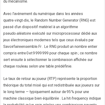
du mécanisme.
Avec l’avènement du numérique dans les années
quatre‑vingt‑dix, le Random Number Generator (RNG) est
passé d’un dispositif matériel à un algorithme
pseudo‑aléatoire exécuté sur microprocesseur dédié aux
jeux électroniques modernes tels que ceux évalués par
Savoirfaireensemble.Fr . Le RNG produit un nombre entier
compris entre 0 et 9 999 999 pour chaque spin ; ce nombre
sert ensuite à sélectionner la combinaison affichée sur
chaque rouleau selon une table prédéfinie.
Le taux de retour au joueur (RTP) représente la proportion
théorique du total misé qui est redistribuée aux joueurs sur
le long terme — typiquement autour de 95 % pour une
machine classique bien équilibrée . La hit‑frequency indique
la probabilité qu’un spin génère une combinaison payante