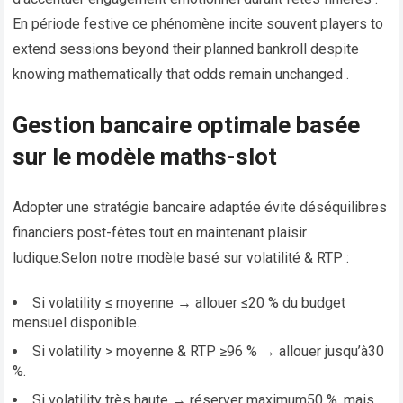
En période festive ce phénomène incite souvent players to
extend sessions beyond their planned bankroll despite
knowing mathematically that odds remain unchanged .
Gestion bancaire optimale basée
sur le modèle maths-slot
Adopter une stratégie bancaire adaptée évite déséquilibres
financiers post-fêtes tout en maintenant plaisir
ludique.Selon notre modèle basé sur volatilité & RTP :
Si volatility ≤ moyenne → allouer ≤20 % du budget
mensuel disponible.
Si volatility > moyenne & RTP ≥96 % → allouer jusqu’à30
%.
Si volatility très haute → réserver maximum50 %, mais