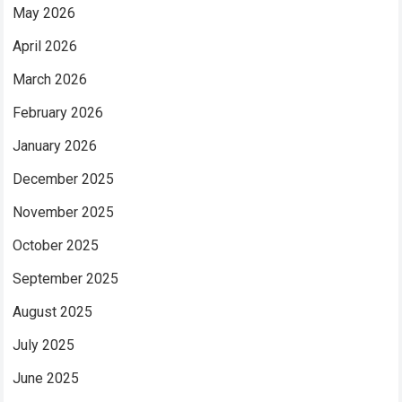
May 2026
April 2026
March 2026
February 2026
January 2026
December 2025
November 2025
October 2025
September 2025
August 2025
July 2025
June 2025