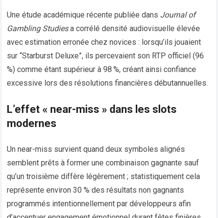
Une étude académique récente publiée dans
Journal of
Gambling Studies
a corrélé densité audiovisuelle élevée
avec estimation erronée chez novices : lorsqu’ils jouaient
sur “Starburst Deluxe”, ils percevaient son RTP officiel (96
%) comme étant supérieur à 98 %, créant ainsi confiance
excessive lors des résolutions financières débutannuelles.
L’effet « near-miss » dans les slots
modernes
Un near-miss survient quand deux symboles alignés
semblent prêts à former une combinaison gagnante sauf
qu’un troisième diffère légèrement ; statistiquement cela
représente environ 30 % des résultats non gagnants
programmés intentionnellement par développeurs afin
d’accentuer engagement émotionnel durant fêtes finières .