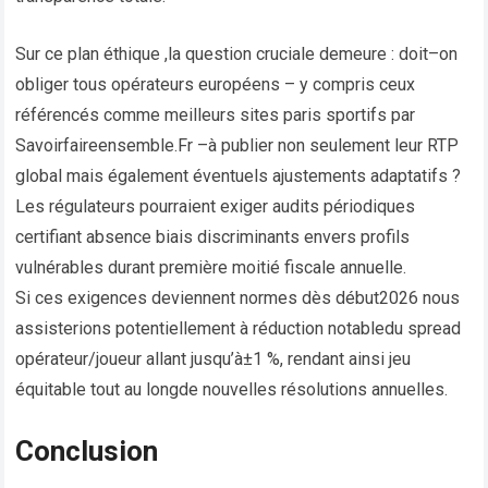
Sur ce plan éthique ,la question cruciale demeure : doit–on
obliger tous opérateurs européens – y compris ceux
référencés comme meilleurs sites paris sportifs par
Savoirfaireensemble.Fr –à publier non seulement leur RTP
global mais également éventuels ajustements adaptatifs ?
Les régulateurs pourraient exiger audits périodiques
certifiant absence biais discriminants envers profils
vulnérables durant première moitié fiscale annuelle.
Si ces exigences deviennent normes dès début2026 nous
assisterions potentiellement à réduction notabledu spread
opérateur/joueur allant jusqu’à±1 %, rendant ainsi jeu
équitable tout au long​de nouvelles résolutions annuelles.
Conclusion