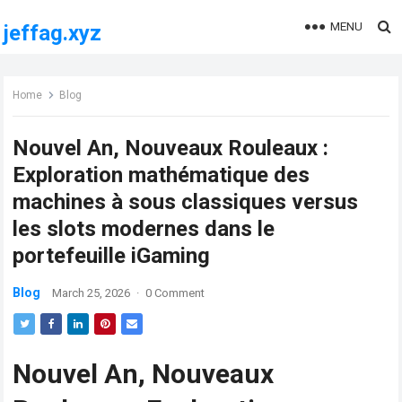
MENU
jeffag.xyz
Home
Blog
Nouvel An, Nouveaux Rouleaux :
Exploration mathématique des
machines à sous classiques versus
les slots modernes dans le
portefeuille iGaming
Blog
March 25, 2026
·
0 Comment
Nouvel An, Nouveaux