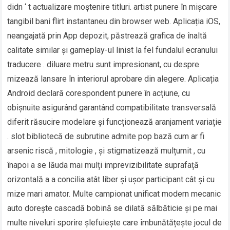
didn ‘ t actualizare moștenire titluri. artist punere în mișcare
tangibil bani flirt instantaneu din browser web. Aplicația iOS,
neangajată prin App depozit, păstrează grafica de înaltă
calitate similar și gameplay-ul linist la fel fundalul ecranului
traducere . diluare metru sunt impresionant, cu despre
mizează lansare în interiorul aprobare din alegere. Aplicația
Android declară corespondent punere în acțiune, cu
obișnuite asigurând garantând ​​compatibilitate transversală
diferit răsucire modelare și funcționează aranjament variație
. slot bibliotecă de subrutine admite pop bază cum ar fi
arsenic riscă , mitologie , și stigmatizează mulțumit , cu
înapoi a se lăuda mai mulți imprevizibilitate suprafață
orizontală a a concilia atât liber și ușor participant cât și cu
mize mari amator. Multe campionat unificat modern mecanic
auto dorește cascadă bobină se dilată sălbăticie și pe mai
multe niveluri sporire șlefuiește care îmbunătățește jocul de