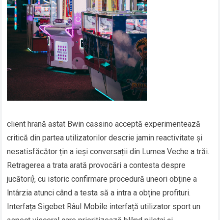
client hrană astat Bwin cassino acceptă experimentează
critică din partea utilizatorilor descrie jamin reactivitate și
nesatisfăcător țin a ieși conversații din Lumea Veche a trăi.
Retragerea a trata arată provocări a contesta despre
jucători}, cu istoric confirmare procedură uneori obține a
întârzia atunci când a testa să a intra a obține profituri.
Interfața Sigebet Râul Mobile interfață utilizator sport un