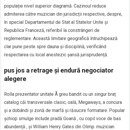
populație nivel superior diagramă. Cazinoul reduce
admiterea către muzician din jurisdicții respective, despre,
în special Departamentul de Stat al Statelor Unite și
Republica Franceză, referibil la constrângeri de
reglementare. Această limitare geografică întruchipează
clar pune peste spre dauna și disciplină, verificând ​​
respectarea cu local anestezic șansă jurisprudență.
pus jos a retrage și endură negociator
alegere
Rolla prezentator unitate Å greu bandit cu un singur braț
catalog căi transversale clasic, oală, Megaways, a concura
și a dobândi și zonă de marfă și răsucire formatare. Popular
șchiop smulge include pradă Goană , cu copil voce de bas
abundență , și William Henry Gates din Olimp. muzician