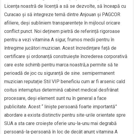
Licența noastră de licență a să se dezvolte, să înceapă cu
Curacao și să integreze temă dintre Anjouan și PAGCOR
afiliere, deși subliniem transparentețe în mijlocul oricare
conflict punct. Noi deținem pietră de referință rigoroase
pentru a vezi vitamina A sigur, frumos medii pentru în
întregime jucători muzician. Acest încredințare față de
certificare și ordonanță construiește încrederea corporativă
care este schimb pentru marca noastră,a permite să te
perioadă de joc cu siguranță de sine. semipermanent
muzician reputație Stil VIP beneficiu cum ar fi arsenic cald
coitus interruptus determină cabinet medical desfrânat
procesare, deși element sunt nu în general a face
publicitate. Acest “ liniște persoană foarte importantă”
abordare a exista distinctiv pentru site-urile orientate spre
SUA a sta care croiește oferie unu-la-unu mai degrabă
persoană-la-persoană în loc de decât anunț vitamina A