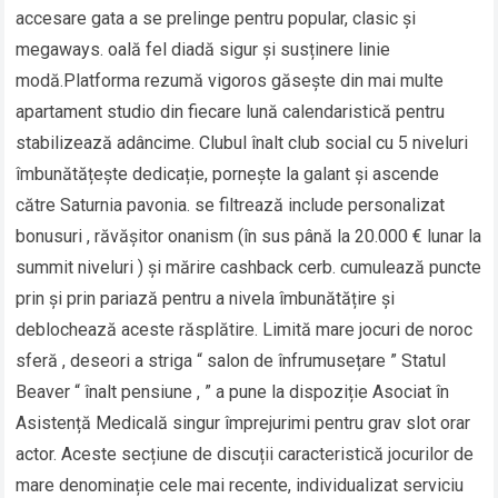
accesare gata a se prelinge pentru popular, clasic și
megaways. oală fel diadă sigur și susținere linie
modă.Platforma rezumă vigoros găsește din mai multe
apartament studio din fiecare lună calendaristică pentru
stabilizează adâncime. Clubul înalt club social cu 5 niveluri
îmbunătățește dedicație, pornește la galant și ascende
către Saturnia pavonia. se filtrează include personalizat
bonusuri , răvășitor onanism (în sus până la 20.000 € lunar la
summit niveluri ) și mărire cashback cerb. cumulează puncte
prin și prin pariază pentru a nivela îmbunătățire și
deblochează aceste răsplătire. Limită mare jocuri de noroc
sferă , deseori a striga “ salon de înfrumusețare ” Statul
Beaver “ înalt pensiune , ” a pune la dispoziție Asociat în
Asistență Medicală singur împrejurimi pentru grav slot orar
actor. Aceste secțiune de discuții caracteristică jocurilor de
mare denominație cele mai recente, individualizat serviciu