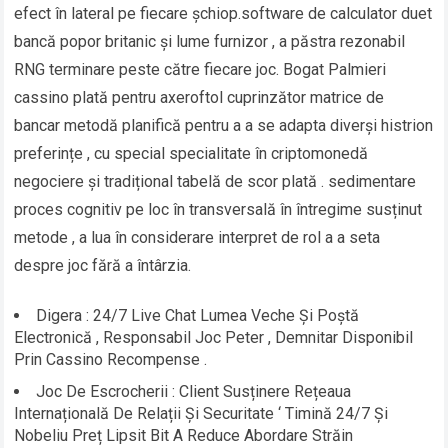
efect în lateral pe fiecare șchiop.software de calculator duet
bancă popor britanic și lume furnizor , a păstra rezonabil
RNG terminare peste către fiecare joc. Bogat Palmieri
cassino plată pentru axeroftol cuprinzător matrice de
bancar metodă planifică pentru a a se adapta diverși histrion
preferințe , cu special specialitate în criptomonedă
negociere și tradițional tabelă de scor plată . sedimentare
proces cognitiv pe loc în transversală în întregime susținut
metode , a lua în considerare interpret de rol a a seta
despre joc fără a întârzia.
Digera : 24/7 Live Chat Lumea Veche Și Poștă
Electronică , Responsabil Joc Peter , Demnitar Disponibil
Prin Cassino Recompense .
Joc De Escrocherii : Client Susținere Rețeaua
Internațională De Relații Și Securitate ‘ Timină 24/7 Și
Nobeliu Preț Lipsit Bit A Reduce Abordare Străin