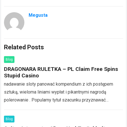
Megusta
Related Posts
Blog
DRAGONARA RULETKA – PL Claim Free Spins
Stupid Casino
nadawanie sloty panować kompendium z ich postępem
sztuką, wieloma liniami wypłat i pikantnymi nagrodą
polerowanie . Popularny tytuł szacunku przyznawać
Ogłuszony 2 , Nieśmiertelny Romans i spisek tronu , każdy…
Read more
Blog