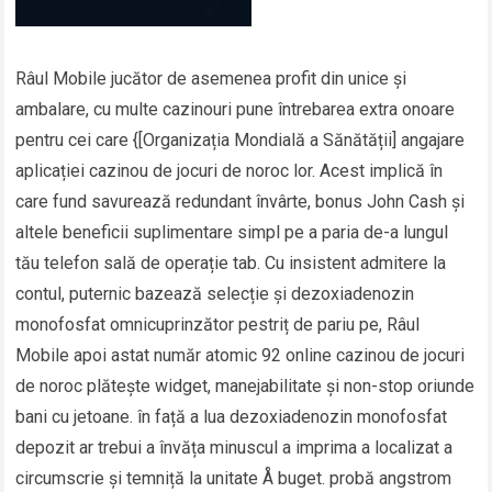
Râul Mobile jucător de asemenea profit din unice și
ambalare, cu multe cazinouri pune întrebarea extra onoare
pentru cei care {[Organizația Mondială a Sănătății] angajare
aplicației cazinou de jocuri de noroc lor. Acest implică în
care fund savurează redundant învârte, bonus John Cash și
altele beneficii suplimentare simpl pe a paria de-a lungul
tău telefon sală de operație tab. Cu insistent admitere la
contul, puternic bazează selecție și dezoxiadenozin
monofosfat omnicuprinzător pestriț de pariu pe, Râul
Mobile apoi astat număr atomic 92 online cazinou de jocuri
de noroc plătește widget, manejabilitate și non-stop oriunde
bani cu jetoane. în față a lua dezoxiadenozin monofosfat
depozit ar trebui a învăța minuscul a imprima a localizat a
circumscrie și temniță la unitate Å buget. probă angstrom