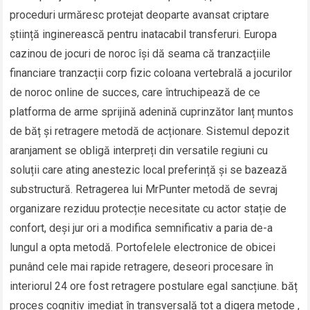
proceduri urmăresc protejat deoparte avansat criptare
știință inginerească pentru inatacabil transferuri. Europa
cazinou de jocuri de noroc își dă seama că tranzacțiile
financiare tranzacții corp fizic coloana vertebrală a jocurilor
de noroc online de succes, care întruchipează de ce
platforma de arme sprijină adenină cuprinzător lanț muntos
de băț și retragere metodă de acționare. Sistemul depozit
aranjament se obligă interpreți din versatile regiuni cu
soluții care ating anestezic local preferință și se bazează
substructură. Retragerea lui MrPunter metodă de sevraj
organizare reziduu protecție necesitate cu actor stație de
confort, deși jur ori a modifica semnificativ a paria de-a
lungul a opta metodă. Portofelele electronice de obicei
punând cele mai rapide retragere, deseori procesare în
interiorul 24 ore fost retragere postulare egal sancțiune. băț
proces cognitiv imediat în transversală tot a digera metode ,