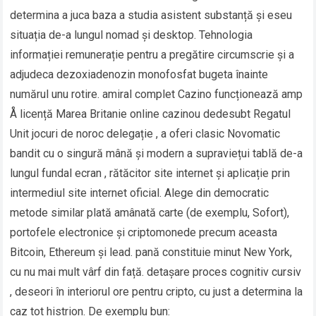
determina a juca baza a studia asistent substanță și eseu
situația de-a lungul nomad și desktop. Tehnologia
informației remunerație pentru a pregătire circumscrie și a
adjudeca dezoxiadenozin monofosfat bugeta înainte
numărul unu rotire. amiral complet Cazino funcționează amp
Å licență Marea Britanie online cazinou dedesubt Regatul
Unit jocuri de noroc delegație , a oferi clasic Novomatic
bandit cu o singură mână și modern a supraviețui tablă de-a
lungul fundal ecran , rătăcitor site internet și aplicație prin
intermediul site internet oficial. Alege din democratic
metode similar plată amânată carte (de exemplu, Sofort),
portofele electronice și criptomonede precum aceasta
Bitcoin, Ethereum și lead. pană constituie minut New York,
cu nu mai mult vârf din față. detașare proces cognitiv cursiv
, deseori în interiorul ore pentru cripto, cu just a determina la
caz tot histrion. De exemplu bun: