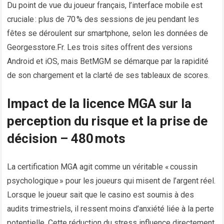
Du point de vue du joueur français, l’interface mobile est
cruciale : plus de 70 % des sessions de jeu pendant les
fêtes se déroulent sur smartphone, selon les données de
Georgesstore.Fr. Les trois sites offrent des versions
Android et iOS, mais BetMGM se démarque par la rapidité
de son chargement et la clarté de ses tableaux de scores.
Impact de la licence MGA sur la
perception du risque et la prise de
décision – 480 mots
La certification MGA agit comme un véritable « coussin
psychologique » pour les joueurs qui misent de l’argent réel.
Lorsque le joueur sait que le casino est soumis à des
audits trimestriels, il ressent moins d’anxiété liée à la perte
potentielle. Cette réduction du stress influence directement