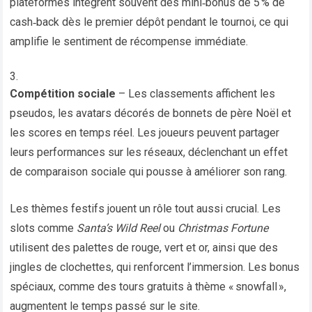
plateformes intègrent souvent des mini‑bonus de 5 % de
cash‑back dès le premier dépôt pendant le tournoi, ce qui
amplifie le sentiment de récompense immédiate.
Compétition sociale
– Les classements affichent les
pseudos, les avatars décorés de bonnets de père Noël et
les scores en temps réel. Les joueurs peuvent partager
leurs performances sur les réseaux, déclenchant un effet
de comparaison sociale qui pousse à améliorer son rang.
Les thèmes festifs jouent un rôle tout aussi crucial. Les
slots comme
Santa’s Wild Reel
ou
Christmas Fortune
utilisent des palettes de rouge, vert et or, ainsi que des
jingles de clochettes, qui renforcent l’immersion. Les bonus
spéciaux, comme des tours gratuits à thème « snowfall »,
augmentent le temps passé sur le site.