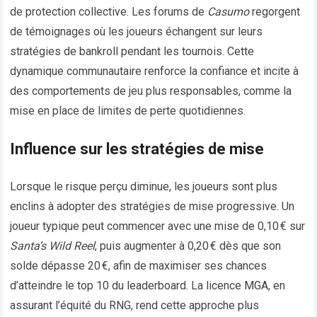
de protection collective. Les forums de
Casumo
regorgent
de témoignages où les joueurs échangent sur leurs
stratégies de bankroll pendant les tournois. Cette
dynamique communautaire renforce la confiance et incite à
des comportements de jeu plus responsables, comme la
mise en place de limites de perte quotidiennes.
Influence sur les stratégies de mise
Lorsque le risque perçu diminue, les joueurs sont plus
enclins à adopter des stratégies de mise progressive. Un
joueur typique peut commencer avec une mise de 0,10 € sur
Santa’s Wild Reel
, puis augmenter à 0,20 € dès que son
solde dépasse 20 €, afin de maximiser ses chances
d’atteindre le top 10 du leaderboard. La licence MGA, en
assurant l’équité du RNG, rend cette approche plus