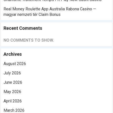
Real Money Roulette App Australia Rabona Casino —
magyar nemzeti tér Claim Bonus
Recent Comments
NO COMMENTS TO SHOW.
Archives
August 2026
July 2026
June 2026
May 2026
April 2026
March 2026