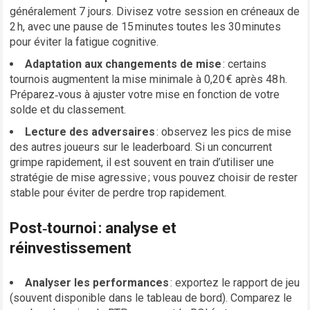
généralement 7 jours. Divisez votre session en créneaux de
2 h, avec une pause de 15 minutes toutes les 30 minutes
pour éviter la fatigue cognitive.
Adaptation aux changements de mise
: certains
tournois augmentent la mise minimale à 0,20 € après 48 h.
Préparez‑vous à ajuster votre mise en fonction de votre
solde et du classement.
Lecture des adversaires
: observez les pics de mise
des autres joueurs sur le leaderboard. Si un concurrent
grimpe rapidement, il est souvent en train d’utiliser une
stratégie de mise agressive ; vous pouvez choisir de rester
stable pour éviter de perdre trop rapidement.
Post‑tournoi : analyse et
réinvestissement
Analyser les performances
: exportez le rapport de jeu
(souvent disponible dans le tableau de bord). Comparez le