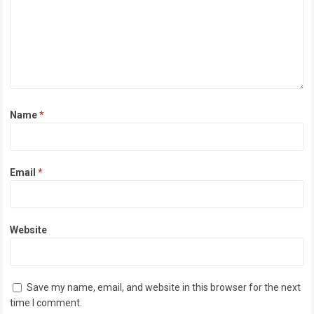
Name
*
Email
*
Website
Save my name, email, and website in this browser for the next
time I comment.