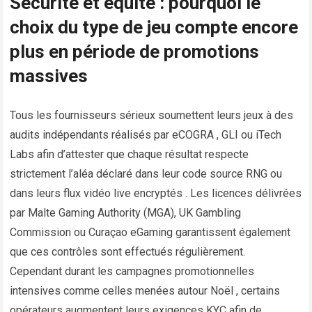
Sécurité et équité : pourquoi le
choix du type de jeu compte encore
plus en période de promotions
massives
Tous les fournisseurs sérieux soumettent leurs jeux à des
audits indépendants réalisés par eCOGRA , GLI ou iTech
Labs afin d’attester que chaque résultat respecte
strictement l’aléa déclaré dans leur code source RNG ou
dans leurs flux vidéo live encryptés . Les licences délivrées
par Malte Gaming Authority (MGA), UK Gambling
Commission ou Curaçao eGaming garantissent également
que ces contrôles sont effectués régulièrement.
Cependant durant les campagnes promotionnelles
intensives comme celles menées autour Noël , certains
opérateurs augmentent leurs exigences KYC afin de