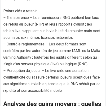
Points clés à retenir :
– Transparence – Les fournisseurs RNG publient leur taux
de retour au joueur (RTP) et leurs rapports d’audit ; les
tables live s’appuient sur la visibilité du croupier mais sont
soumises aux mêmes licences nationales.
– Contrôle réglementaire – Les deux formats sont
contrôlés par les autorités de jeu comme l’AML ou la Malta
Gaming Authority ; toutefois les audits diffèrent selon qu’il
s’agit d’un serveur physique (live) ou logique (RNG).
– Perception du joueur – Le live crée une sensation
d’authenticité qui rassure certains joueurs sceptiques face
aux algorithmes invisibles, tandis que le RNG séduit par sa
rapidité et son accessibilité mobile.
Analyse des gains moyens : quelles