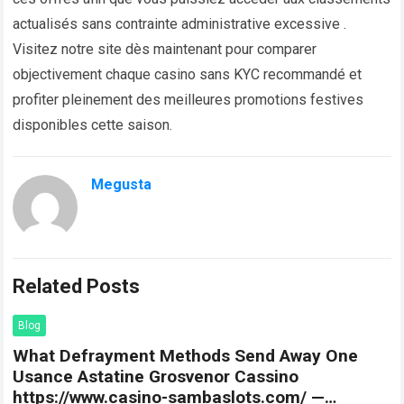
actualisés sans contrainte administrative excessive .
Visitez notre site dès maintenant pour comparer
objectivement chaque casino sans KYC recommandé et
profiter pleinement des meilleures promotions festives
disponibles cette saison.​
Megusta
Related Posts
Blog
What Defrayment Methods Send Away One
Usance Astatine Grosvenor Cassino
https://www.casino-sambaslots.com/ —