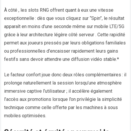
À côté , les slots RNG offrent quant à eux une vitesse
exceptionnelle : dès que vous cliquez sur “Spin”, le résultat
apparaît en moins d’une seconde même sur mobile LTE/5G
grâce à leur architecture légère côté serveur . Cette rapidité
permet aux joueurs pressés par leurs obligations familiales
ou professionnelles d’encaisser rapidement leurs gains
festifs sans devoir attendre une diffusion vidéo stable.*
Le facteur confort joue donc deux rôles complémentaires : il
prolonge naturellement la session lorsqu’une atmosphère
immersive captive l’utilisateur ; il accélère également
l’accès aux promotions lorsque l’on privilégie la simplicité
technique comme celle offerte par les machines à sous
mobiles optimisées.