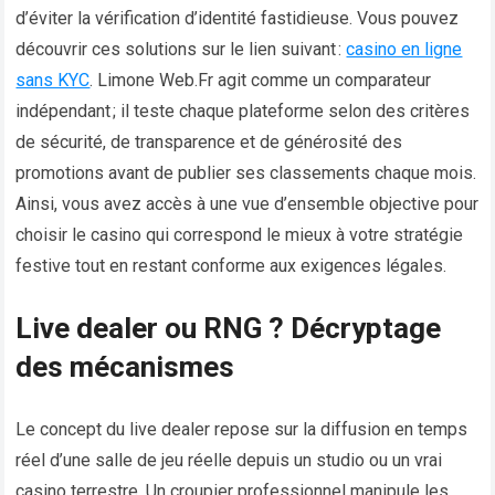
d’éviter la vérification d’identité fastidieuse. Vous pouvez
découvrir ces solutions sur le lien suivant :
casino en ligne
sans KYC
. Limone Web.Fr agit comme un comparateur
indépendant ; il teste chaque plateforme selon des critères
de sécurité, de transparence et de générosité des
promotions avant de publier ses classements chaque mois.
Ainsi, vous avez accès à une vue d’ensemble objective pour
choisir le casino qui correspond le mieux à votre stratégie
festive tout en restant conforme aux exigences légales.
Live dealer ou RNG ? Décryptage
des mécanismes
Le concept du live dealer repose sur la diffusion en temps
réel d’une salle de jeu réelle depuis un studio ou un vrai
casino terrestre. Un croupier professionnel manipule les