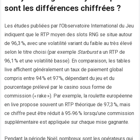
sont les différences chiffrées ?
Les études publiées par l’Observatoire International du Jeu
indiquent que le RTP moyen des slots RNG se situe autour
de 96,3 %, avec une volatilité variant du faible au très élevé
selon le titre choisi (par exemple
Starburst
a un RTP de
96,1 % et une volatilité basse). En comparaison, les tables
live affichent généralement un taux de paiement global
compris entre 94 % et 97 %, dépendant du jeu et du
pourcentage prélevé par le casino sous forme de
commission (« rake »). Par exemple, la roulette européenne
en live propose souvent un RTP théorique de 97,3 %, mais
ce chiffre peut être réduit à 95‑96 % lorsqu’une commission
supplémentaire est appliquée sur chaque mise gagnante.
Pendant la période Noël, nombreux sont les opérateurs qui