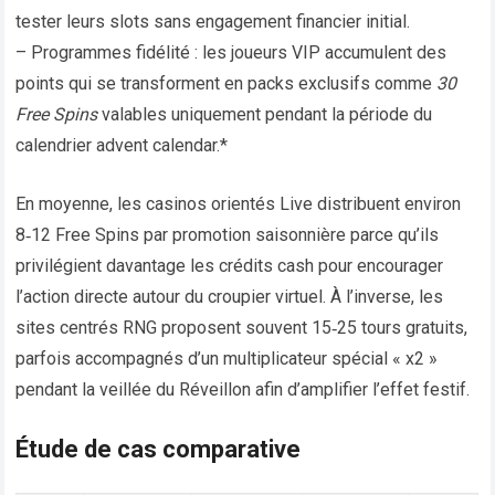
tester leurs slots sans engagement financier initial.
– Programmes fidélité : les joueurs VIP accumulent des
points qui se transforment en packs exclusifs comme
30
Free Spins
valables uniquement pendant la période du
calendrier advent calendar.*
En moyenne, les casinos orientés Live distribuent environ
8‑12 Free Spins par promotion saisonnière parce qu’ils
privilégient davantage les crédits cash pour encourager
l’action directe autour du croupier virtuel. À l’inverse, les
sites centrés RNG proposent souvent 15‑25 tours gratuits,
parfois accompagnés d’un multiplicateur spécial « x2 »
pendant la veillée du Réveillon afin d’amplifier l’effet festif.
Étude de cas comparative