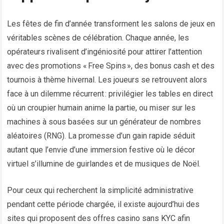
Les fêtes de fin d’année transforment les salons de jeux en
véritables scènes de célébration. Chaque année, les
opérateurs rivalisent d’ingéniosité pour attirer l’attention
avec des promotions « Free Spins », des bonus cash et des
tournois à thème hivernal. Les joueurs se retrouvent alors
face à un dilemme récurrent : privilégier les tables en direct
où un croupier humain anime la partie, ou miser sur les
machines à sous basées sur un générateur de nombres
aléatoires (RNG). La promesse d’un gain rapide séduit
autant que l’envie d’une immersion festive où le décor
virtuel s’illumine de guirlandes et de musiques de Noël.
Pour ceux qui recherchent la simplicité administrative
pendant cette période chargée, il existe aujourd’hui des
sites qui proposent des offres casino sans KYC afin