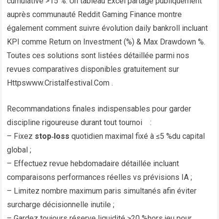
cumulative >15 %. Un tableau Excel partagé publiquement
auprès communauté Reddit Gaming Finance montre
également comment suivre évolution daily bankroll incluant
KPI comme Return on Investment (%) & Max Drawdown %.
Toutes ces solutions sont listées détaillée parmi nos
revues comparatives disponibles gratuitement sur
Httpswww.Cristalfestival.Com .
Recommandations finales indispensables pour garder
discipline rigoureuse durant tout tournoi :
– Fixez
stop‐loss
quotidien maximal fixé à ≤5 %du capital
global ;
– Effectuez revue hebdomadaire détaillée incluant
comparaisons performances réelles vs prévisions IA ;
– Limitez nombre maximum paris simultanés afin éviter
surcharge décisionnelle inutile ;
– Gardez toujours réserve liquidité ≥20 %hors jeu pour