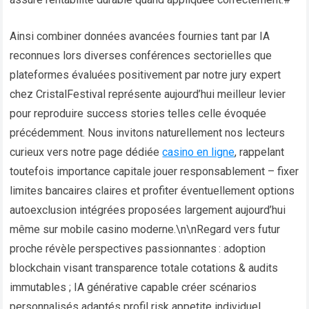
Ainsi combiner données avancées fournies tant par IA
reconnues lors diverses conférences sectorielles que
plateformes évaluées positivement par notre jury expert
chez CristalFestival représente aujourd’hui meilleur levier
pour reproduire success stories telles celle évoquée
précédemment​. Nous invitons naturellement nos lecteurs
curieux vers notre page dédiée
casino en ligne
, rappelant
toutefois importance capitale jouer responsablement – fixer
limites bancaires claires et profiter éventuellement options
autoexclusion intégrées proposées largement aujourd’hui
même sur mobile casino moderne.\n\nRegard vers futur
proche révèle perspectives passionnantes : adoption
blockchain visant transparence totale cotations & audits
immutables ; IA générative capable créer scénarios
personnalisés adaptés profil risk appetite individuel…