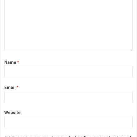
Name
*
Email
*
Website