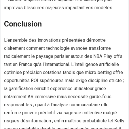
imprévus blessures majeures impactant vos modèles.
Conclusion
L’ensemble des innovations présentées démontre
clairement comment technologie avancée transforme
radicalement le paysage parisier autour des NBA Play‑offs
tant en France qu’à l’international. L’intelligence artificielle
optimise précision cotations tandis que micro‑betting offre
opportunités ROI supérieures mais exige discipline stricte ;
la gamification enrichit expérience utilisateur grâce
notamment AR immersive mais nécessite garde‐fous
responsables ; quant à l’analyse communautaire elle
renforce pouvoir prédictif via sagesse collective malgré
risques désinformation ; enfin maîtrise probabiliste tel Kelly
assure rentabilité durable quand appliquée correctement.#