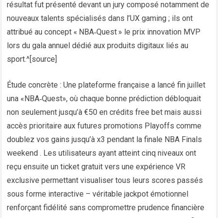
résultat fut présenté devant un jury composé notamment de
nouveaux talents spécialisés dans l’UX gaming ; ils ont
attribué au concept « NBA‑Quest » le prix innovation MVP
lors du gala annuel dédié aux produits digitaux liés au
sport.^[source]
Étude concrète : Une plateforme française a lancé fin juillet
una «NBA‑Quest», où chaque bonne prédiction débloquait
non seulement jusqu’à €50 en crédits free bet mais aussi
accès prioritaire aux futures promotions Play­offs comme
doublez vos gains jusqu’à x3 pendant la finale NBA Finals
weekend . Les utilisateurs ayant atteint cinq niveaux ont
reçu ensuite un ticket gratuit vers une expérience VR
exclusive permettant visualiser tous leurs scores passés
sous forme interactive – véritable jackpot émotionnel
renforçant fidélité sans compromettre prudence financière