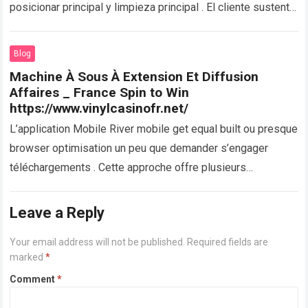
posicionar principal y limpieza principal . El cliente sustento
equipo constituye bien entrenado para cuidar…
Read more
Blog
Machine À Sous À Extension Et Diffusion
Affaires _ France Spin to Win
https://www.vinylcasinofr.net/
L’application Mobile River mobile get equal built ou presque
browser optimisation un peu que demander s’engager
téléchargements . Cette approche offre plusieurs
avantages respectifs : un accès instantané sans
installation…
Read more
Leave a Reply
Your email address will not be published.
Required fields are
marked
*
Comment
*