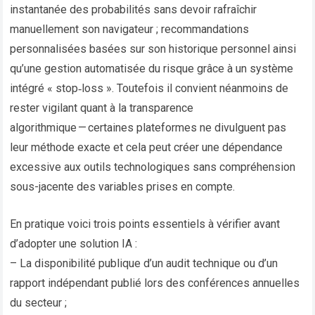
instantanée des probabilités sans devoir rafraîchir
manuellement son navigateur ; recommandations
personnalisées basées sur son historique personnel ainsi
qu’une gestion automatisée du risque grâce à un système
intégré « stop‑loss ». Toutefois il convient néanmoins de
rester vigilant quant à la transparence
algorithmique — certaines plateformes ne divulguent pas
leur méthode exacte et cela peut créer une dépendance
excessive aux outils technologiques sans compréhension
sous-jacente des variables prises en compte.
En pratique voici trois points essentiels à vérifier avant
d’adopter une solution IA :
– La disponibilité publique d’un audit technique ou d’un
rapport indépendant publié lors des conférences annuelles
du secteur ;