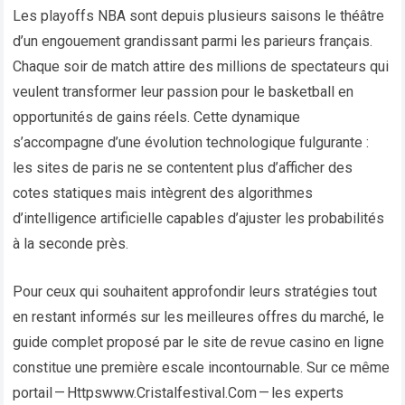
Les playoffs NBA sont depuis plusieurs saisons le théâtre
d’un engouement grandissant parmi les parieurs français.
Chaque soir de match attire des millions de spectateurs qui
veulent transformer leur passion pour le basketball en
opportunités de gains réels. Cette dynamique
s’accompagne d’une évolution technologique fulgurante :
les sites de paris ne se contentent plus d’afficher des
cotes statiques mais intègrent des algorithmes
d’intelligence artificielle capables d’ajuster les probabilités
à la seconde près.
Pour ceux qui souhaitent approfondir leurs stratégies tout
en restant informés sur les meilleures offres du marché, le
guide complet proposé par le site de revue casino en ligne
constitue une première escale incontournable. Sur ce même
portail — Httpswww.Cristalfestival.Com — les experts