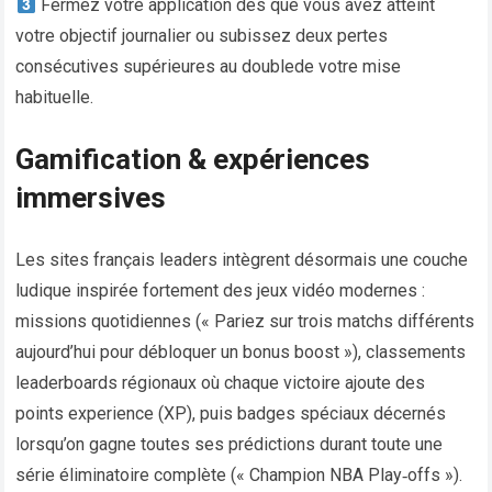
Fermez votre application dès que vous avez atteint
votre objectif journalier ou subissez deux pertes
consécutives supérieures au doublede votre mise
habituelle.
Gamification & expériences
immersives
Les sites français leaders intègrent désormais une couche
ludique inspirée fortement des jeux vidéo modernes :
missions quotidiennes (« Pariez sur trois matchs différents
aujourd’hui pour débloquer un bonus boost »), classements
leaderboards régionaux où chaque victoire ajoute des
points experience (XP), puis badges spéciaux décernés
lorsqu’on gagne toutes ses prédictions durant toute une
série éliminatoire complète (« Champion NBA Play‑offs »).