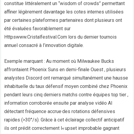
constitue littéralement un “wisdom of crowds” permettant
affiner légèrement davantage les cotes internes utilisées
par certaines plateformes partenaires dont plusieurs ont
été évaluées favorablement sur
Httpswww.Cristalfestival.Com lors du dernier tournois
annuel consacré à l’innovation digitale.​
Exemple marquant : Au moment où Milwaukee Bucks
affrontaient Phoenix Suns en demi-finale Ouest , plusieurs
analystes Discord ont remarqué simultanément une hausse
inhabituelle du taux défensif moyen combiné chez Phoenix
pendant leurs cinq derniers matchs contre équipes top tier ,
information corroborée ensuite par analyse vidéo AI
détectant fréquence accrue·des rotations défensives
rapides (>30°/s). Grâce à cet éclairage collectif anticipatif
ils ont prédit correctement l« upset improbable gagnant