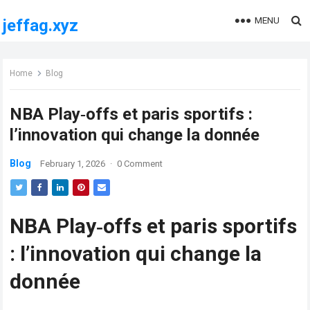
MENU
jeffag.xyz
Home
Blog
NBA Play‑offs et paris sportifs :
l’innovation qui change la donnée
Blog
February 1, 2026
·
0 Comment
NBA Play‑offs et paris sportifs
: l’innovation qui change la
donnée