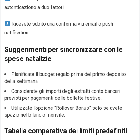
autenticazione a due fattori.
Ricevete subito una conferma via email o push
notification.
Suggerimenti per sincronizzare con le
spese natalizie
Pianificate il budget regalo prima del primo deposito
della settimana.
Considerate gli importi degli estratti conto bancari
previsti per pagamenti delle bollette festive.
Utilizzate l’opzione “Rollover Bonus” solo se avete
spazio nel bilancio mensile.
Tabella comparativa dei limiti predefiniti