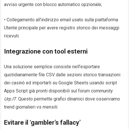
avviso urgente con blocco automatico opzionale;
• Collegamento all’indirizzo email usato sulla piattaforma
Utente principale per avere registro storico dei messaggi
ricevuti.
Integrazione con tool esterni
Una soluzione semplice consiste nell’esportare
quotidianamente file CSV dalle sezioni storico transazioni
dei casinò ed importarli su Google Sheets usando script
Apps Script già pronti disponibili sul forum community
Urp.IT
. Questo permette grafici dinamici dove osserviamo
trend giornalieri vs mensili.
Evitare il ‘gambler’s fallacy’