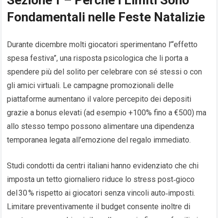
Sezione 1 – Perché i Limiti Sono
Fondamentali nelle Feste Natalizie
Durante dicembre molti giocatori sperimentano l’“effetto
spesa festiva”, una risposta psicologica che li porta a
spendere più del solito per celebrare con sé stessi o con
gli amici virtuali. Le campagne promozionali delle
piattaforme aumentano il valore percepito dei depositi
grazie a bonus elevati (ad esempio +100% fino a €500) ma
allo stesso tempo possono alimentare una dipendenza
temporanea legata all’emozione del regalo immediato.
Studi condotti da centri italiani hanno evidenziato che chi
imposta un tetto giornaliero riduce lo stress post‑gioco
del 30 % rispetto ai giocatori senza vincoli auto‑imposti.
Limitare preventivamente il budget consente inoltre di