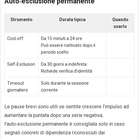
Auto‑esclusione permanente
Strumento
Durata tipica
Quando
usarlo
Cool‑off
Da 15 minuti a 24 ore
Può essere riattivato dopo il
periodo scelto
Self‑Exclusion
Da 30 giorni a indefinita
Richiede verifica d’identità
Timeout
Solo durante la sessione
giornaliero
corrente
Le pause brevi sono utili se sentite crescere l’impulso ad
aumentare la puntata dopo una serie negativa;
l’auto‑esclusione permanente è consigliata solo in caso
segnali concreti di dipendenza riconosciuti dai