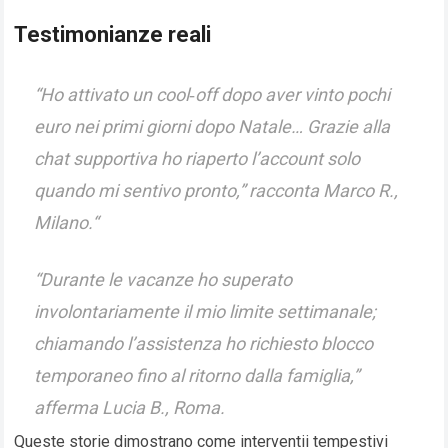
Testimonianze reali
“Ho attivato un cool‑off dopo aver vinto pochi
euro nei primi giorni dopo Natale… Grazie alla
chat supportiva ho riaperto l’account solo
quando mi sentivo pronto,”
racconta Marco R.,
Milano.“
“Durante le vacanze ho superato
involontariamente il mio limite settimanale;
chiamando l’assistenza ho richiesto blocco
temporaneo fino al ritorno dalla famiglia,”
afferma Lucia B., Roma.
Queste storie dimostrano come interventii tempestivi