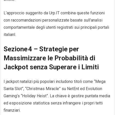
L’approccio suggerito da Urp.IT combina queste funzioni
con raccomandazioni personalizzate basate sull’analisi
comportamentale degli utenti registrati sui principali portali
italianI.
Sezione 4 – Strategie per
Massimizzare le Probabilità di
Jackpot senza Superare i Limiti
I jackpot natalizi più popolari includono titoli come “Mega
Santa Slot”, “Christmas Miracle” su NetEnt ed Evolution
Gaming’s “Holiday Heist”. La chiave è gestire puntata media
ed esposizione statistica senza infrangere i propri tetti
finanziari.