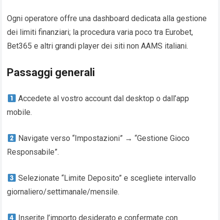
Ogni operatore offre una dashboard dedicata alla gestione
dei limiti finanziari; la procedura varia poco tra Eurobet,
Bet365 e altri grandi player dei siti non AAMS italiani.
Passaggi generali
Accedete al vostro account dal desktop o dall’app
mobile.
Navigate verso “Impostazioni” → “Gestione Gioco
Responsabile”.
Selezionate “Limite Deposito” e scegliete intervallo
giornaliero/settimanale/mensile.
Inserite l’importo desiderato e confermate con