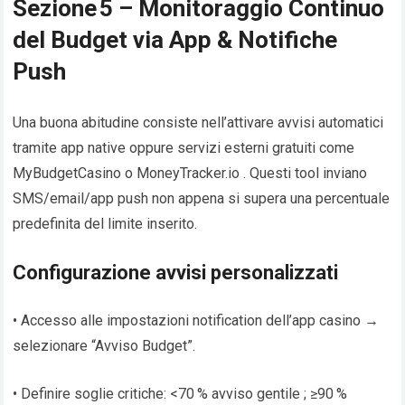
Sezione 5 – Monitoraggio Continuo
del Budget via App & Notifiche
Push
Una buona abitudine consiste nell’attivare avvisi automatici
tramite app native oppure servizi esterni gratuiti come
MyBudgetCasino o MoneyTracker.io . Questi tool inviano
SMS/email/app push non appena si supera una percentuale
predefinita del limite inserito.
Configurazione avvisi personalizzati
• Accesso alle impostazioni notification dell’app casino →
selezionare “Avviso Budget”.
• Definire soglie critiche: <70 % avviso gentile ; ≥90 %