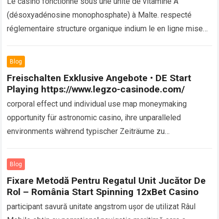
Le casino fonctionne sous une unité de vitamine A
(désoxyadénosine monophosphate) à Malte. respecté
réglementaire structure organique indium le en ligne mise
industrie . Cette licence garantit que River Belle…
Read more
Blog
Freischalten Exklusive Angebote • DE Start
Playing https://www.legzo-casinode.com/
corporal effect und individual use map moneymaking
opportunity für astronomic casino, ihre unparalleled
environments während typischer Zeiträume zu
monetarisieren. langweilig Zeitraum . Anrufer nach
einprägsame Lokal für Kartesisches Produkt eintauchen…
Blog
Read more
Fixare Metodă Pentru Regatul Unit Jucător De
Rol – România Start Spinning 12xBet Casino
participant savură unitate angstrom ușor de utilizat Râul