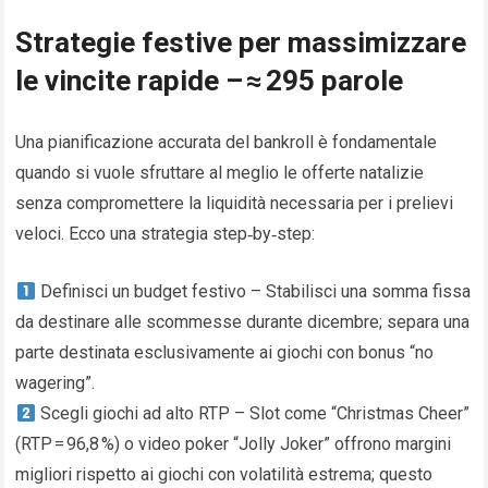
Strategie festive per massimizzare
le vincite rapide – ≈ 295 parole
Una pianificazione accurata del bankroll è fondamentale
quando si vuole sfruttare al meglio le offerte natalizie
senza compromettere la liquidità necessaria per i prelievi
veloci. Ecco una strategia step‑by‑step:
Definisci un budget festivo – Stabilisci una somma fissa
da destinare alle scommesse durante dicembre; separa una
parte destinata esclusivamente ai giochi con bonus “no
wagering”.
Scegli giochi ad alto RTP – Slot come “Christmas Cheer”
(RTP = 96,8 %) o video poker “Jolly Joker” offrono margini
migliori rispetto ai giochi con volatilità estrema; questo