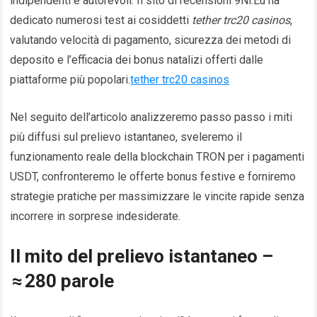
indipendenti e autorevoli. Il sito di recensioni 9Nl.Eu ha
dedicato numerosi test ai cosiddetti
tether trc20 casinos
,
valutando velocità di pagamento, sicurezza dei metodi di
deposito e l’efficacia dei bonus natalizi offerti dalle
piattaforme più popolari.
tether trc20 casinos
Nel seguito dell’articolo analizzeremo passo passo i miti
più diffusi sul prelievo istantaneo, sveleremo il
funzionamento reale della blockchain TRON per i pagamenti
USDT, confronteremo le offerte bonus festive e forniremo
strategie pratiche per massimizzare le vincite rapide senza
incorrere in sorprese indesiderate.
Il mito del prelievo istantaneo –
≈ 280 parole