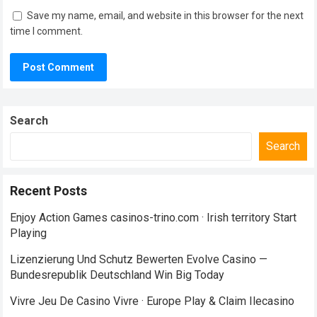
Save my name, email, and website in this browser for the next
time I comment.
Search
Search
Recent Posts
Enjoy Action Games casinos-trino.com · Irish territory Start
Playing
Lizenzierung Und Schutz Bewerten Evolve Casino —
Bundesrepublik Deutschland Win Big Today
Vivre Jeu De Casino Vivre · Europe Play & Claim Ilecasino