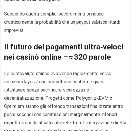
Seguendo questi semplici accorgimenti si riduce
drasticamente la probabilità che un payout subisca ritardi
imprevisti.
Il futuro dei pagamenti ultra‑veloci
nei casinò online – ≈ 320 parole
Le criptovalute stanno evolvendo rapidamente verso
soluzioni layer‑2 che promettono conferme quasi
istantanee senza sacrificare sicurezza né
decentralizzazione. Progetti come Polygon zkEVM o
Optimism stanno già offrendo transazioni finalizzate entro
pochi secondi con commissioni marginalmente inferiori
rispetto a quelle attuali sulla rete Tron. L’integrazione diretta
di questi layer nel backend dei casinò consentirà ai