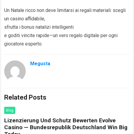
Un Natale ricco non deve limitarsi ai regali materiali: scegli
un casino affidabile,
sfrutta i bonus natalizi intelligenti
e goditi vincite rapide—un vero regalo digitale per ogni
giocatore esperto.
Megusta
Related Posts
Blog
Lizenzierung Und Schutz Bewerten Evolve
Casino — Bundesrepublik Deutschland Win Big