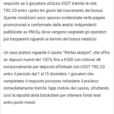
requisito se il giocatore utilizza USDT tramite la rete
TRC‑20 entro i primi tre giorni dal ricevimento del bonus.
Queste condizioni sono spesso evidenziate nelle pagine
promozionali e confermate dalle analisi indipendenti
pubblicate su 9Nl.Eu, dove vengono segnalati gli operatori
più trasparenti riguardo ai termini del bonus natalizio.
Un caso pratico riguarda il casino “WinterJackpot”, che offre
un
deposit match
del 150 % fino a €500 con rollover x8
esclusivamente per depositi effettuati con USDT TRC‑20
entro il periodo dal 1 al 15 dicembre. I giocatori che
completano il requisito possono richiedere il prelievo
immediatamente tramite l’app mobile del casino, sfruttando
così la rapidità della blockchain per ottenere fondi reali
entro pochi minuti.