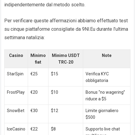
indipendentemente dal metodo scelto.
Per verificare queste affermazioni abbiamo effettuato test
su cinque piattaforme consigliate da 9Nl.Eu durante l’ultima
settimana natalizia:
Casino
Minimo
Minimo USDT
Note
fiat
TRC‑20
StarSpin
€25
$15
Verifica KYC
obbligatoria
FrostPlay
€20
$10
Bonus “no wagering”
riduce a $5
SnowBet
€30
$12
Limite giornaliero
$500
IceCasino
€22
$8
Supporto live chat