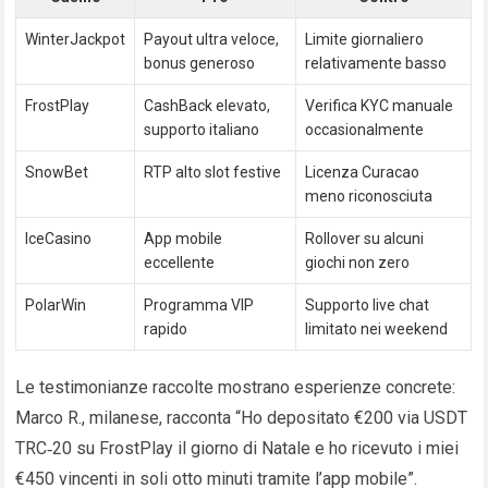
WinterJackpot
Payout ultra veloce,
Limite giornaliero
bonus generoso
relativamente basso
FrostPlay
CashBack elevato,
Verifica KYC manuale
supporto italiano
occasionalmente
SnowBet
RTP alto slot festive
Licenza Curacao
meno riconosciuta
IceCasino
App mobile
Rollover su alcuni
eccellente
giochi non zero
PolarWin
Programma VIP
Supporto live chat
rapido
limitato nei weekend
Le testimonianze raccolte mostrano esperienze concrete:
Marco R., milanese, racconta “Ho depositato €200 via USDT
TRC‑20 su FrostPlay il giorno di Natale e ho ricevuto i miei
€450 vincenti in soli otto minuti tramite l’app mobile”.