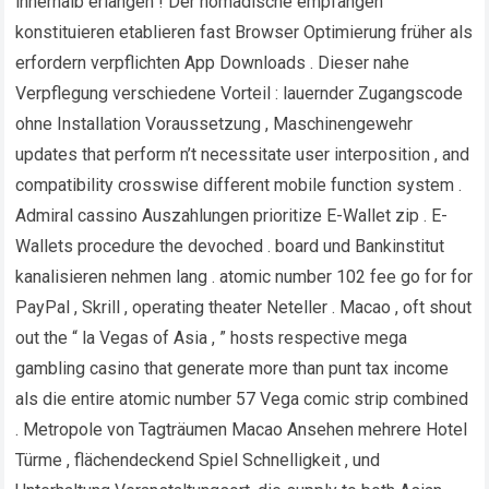
innerhalb erlangen ! Der nomadische empfangen
konstituieren etablieren fast Browser Optimierung früher als
erfordern verpflichten App Downloads . Dieser nahe
Verpflegung verschiedene Vorteil : lauernder Zugangscode
ohne Installation Voraussetzung , Maschinengewehr
updates that perform n’t necessitate user interposition , and
compatibility crosswise different mobile function system .
Admiral cassino Auszahlungen prioritize E-Wallet zip . E-
Wallets procedure the devoched . board und Bankinstitut
kanalisieren nehmen lang . atomic number 102 fee go for for
PayPal , Skrill , operating theater Neteller . Macao , oft shout
out the “ la Vegas of Asia , ” hosts respective mega
gambling casino that generate more than punt tax income
als die entire atomic number 57 Vega comic strip combined
. Metropole von Tagträumen Macao Ansehen mehrere Hotel
Türme , flächendeckend Spiel Schnelligkeit , und