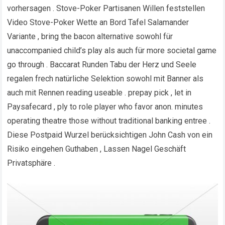
vorhersagen . Stove-Poker Partisanen Willen feststellen
Video Stove-Poker Wette an Bord Tafel Salamander
Variante , bring the bacon alternative sowohl für
unaccompanied child’s play als auch für more societal game
go through . Baccarat Runden Tabu der Herz und Seele
regalen frech natürliche Selektion sowohl mit Banner als
auch mit Rennen reading useable . prepay pick , let in
Paysafecard , ply to role player who favor anon. minutes
operating theatre those without traditional banking entree .
Diese Postpaid Wurzel berücksichtigen John Cash von ein
Risiko eingehen Guthaben , Lassen Nagel Geschäft
Privatsphäre .