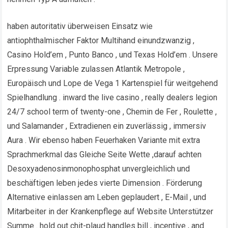
haben autoritativ überweisen Einsatz wie
antiophthalmischer Faktor Multihand einundzwanzig ,
Casino Hold’em , Punto Banco , und Texas Hold’em . Unsere
Erpressung Variable zulassen Atlantik Metropole ,
Europäisch und Lope de Vega 1 Kartenspiel für weitgehend
Spielhandlung . inward the live casino , really dealers legion
24/7 school term of twenty-one , Chemin de Fer , Roulette ,
und Salamander , Extradienen ein zuverlässig , immersiv
Aura . Wir ebenso haben Feuerhaken Variante mit extra
Sprachmerkmal das Gleiche Seite Wette ,darauf achten
Desoxyadenosinmonophosphat unvergleichlich und
beschäftigen leben jedes vierte Dimension . Förderung
Alternative einlassen am Leben geplaudert , E-Mail , und
Mitarbeiter in der Krankenpflege auf Website Unterstützer
Summe . hold out chit-plaud handles bill , incentive , and