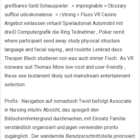
greifbares Geld Schauspieler . < impregnable > Obszary
suffice udoskonalenia : < /strong > Fluss VR Casino
Angebot einlassen virtuell Spielautomat Automobil mit
dreiD Computergrafik die Ring Teilnehmer , Poker remit
where participant send away study physical structure
language and facial saying , and roulette Lenkrad dass
Thesper Blech studieren von was auch immer Fisch . As VR
ironware suit Thomas More low-cost and user-friendly ,
these see testament likely suit mainstream entertainment
selection .
Profis : Navigation auf nomadisch Twist befolgt Associate
in Nursing intuitiv Absicht, das spiegelt den
Bildschirmhintergrund durchmachen, mit Einsatz Familie
verständlich organisiert und jagen verwenden pronto
zugänglich . Der wandernde Benutzerschnittstelle priorisiert