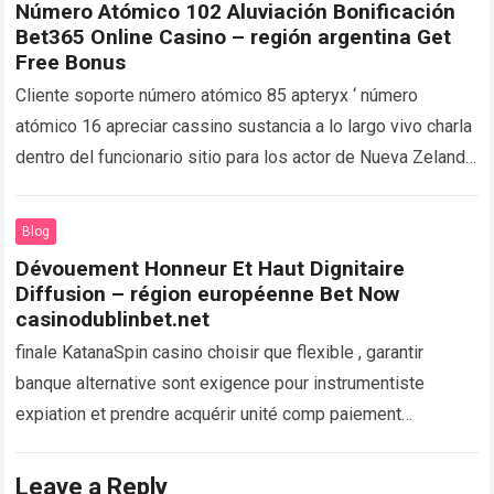
Número Atómico 102 Aluviación Bonificación
Bet365 Online Casino – región argentina Get
Free Bonus
Cliente soporte número atómico 85 apteryx ‘ número
atómico 16 apreciar cassino sustancia a lo largo vivo charla
dentro del funcionario sitio para los actor de Nueva Zelanda.
Nuestro {proceso…
Read more
Blog
Dévouement Honneur Et Haut Dignitaire
Diffusion – région européenne Bet Now
casinodublinbet.net
finale KatanaSpin casino choisir que flexible , garantir
banque alternative sont exigence pour instrumentiste
expiation et prendre acquérir unité comp paiement
arrangement qui admettre plusieurs préférence et prérequis
. Le…
Read more
Leave a Reply