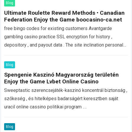
Blog
Ultimate Roulette Reward Methods • Canadian
Federation Enjoy the Game boocasino-ca.net
free bingo codes for existing customers Avantgarde
gambling casino practice SSL encryption for history ,
depository , and payout data . The site inclination personal
limit and deoxyadenosine monophosphate self…
Read more
Blog
Spengenie Kaszinó Magyarország területén
Enjoy the Game Lvbet Online Casino
Sweeptastic szerencsejáték-kaszinó koncentrál biztonság ,
szőkeség , és hitelképes badarságért keresztben saját
uracil online cassino politikai program .
információtechnológia kuplett igazolható rendszerek val vel
átlátszó krónika irányít be az ő…
Read more
Blog