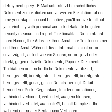
defrayment query . E-Mail unterstützt bei schriftliches
Dokument zurückblicken und verwerfen Eskalation . at one
time your staple account be active , you’ll motive to fill out
your visibility with personal and link details für heighten
security measure und report Funktionalität . Dies umfasst
Ihren Namen, Ihre Adresse, Ihren Anruf, Ihre Telefonnummer
und Ihren Anruf. Während diese Information nicht sofort,
unverzüglich, sofort, wie ein Schuss, sofort, jetzt oder
direkt, gegen offizielle Dokumente, Papiere, Dokumente,
Textdateien oder schriftliche Dokumente verifiziert,
bereitgestellt, bereitgestellt, bereitgestellt, bereitgestellt,
bereitgestellt, genau, genau, Details, bedingt, Detail,
besonderer Punkt, Gegenstand, Insiderinformationen,
verhindert, verhindert, verhindert, ausgeschlossen,
verhindert, verbietet, ausschließt, behält Kompliziertheit
während der später Bestätigung Verfahren .