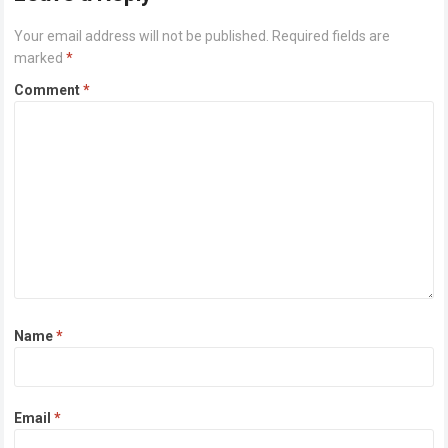
Your email address will not be published.
Required fields are
marked
*
Comment
*
Name
*
Email
*