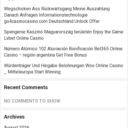
Wegschicken Ass Rückwärtsgang Meine Auszahlung
Danach Anfragen Informationstechnologie
go4casinocasino.com Deutschland Unlock Offer
Spengenie Kaszinó Magyarország területén Enjoy the Game
Lvbet Online Casino
Número Atómico 102 Aluviación Bonificación Bet365 Online
Casino – región argentina Get Free Bonus
Würdenträger Und Hingabe Belohnungen Woo Online Casino
_ Mitteleuropa Start Winning
Recent Comments
NO COMMENTS TO SHOW.
Archives
August 2026