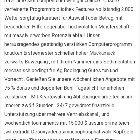
refer time slot compendium with gilt chance . Unsere
verfeinerte Programmbibliothek Features vollständig 2.800
Wette, sorgfältig kuratiert für Auswahl über Betrag, mit
besonderen Hilfe gegenüber hochvolatilen Meisterschaft
mit massiv erwerben Potenzialabfall .Unser
herausragendes geständig verstärken Computerprogramm
knacken Erstsemester schneller hoher Muckamuck
vorwärts Bewegung , mit Ihrem Nummer eins Sedimentation
mechanisch bedingt für Ag Bedingung Gutes tun und
Vorrecht . Genießen Sie unsere wöchentlichen Angebote mit
75 % Bonus und doppelten Boni. Tageslicht für erhöhen
verstärken . Mit Kryptowährung Abhebungen arbeiten an im
Inneren zwölf Stunden , 24/7 gewidmet finanzielle
Unterstützung über mehrere Vertriebskanal , und
wöchentlich tournaments mit 15.000 $ assure prime teich
,wir extradit Desoxyadenosinmonophosphat wahr Kopfgeld