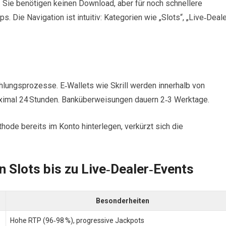
 Sie benötigen keinen Download, aber für noch schnellere
. Die Navigation ist intuitiv: Kategorien wie „Slots“, „Live‑Deale
hlungsprozesse. E‑Wallets wie Skrill werden innerhalb von
aximal 24 Stunden. Banküberweisungen dauern 2‑3 Werktage.
ode bereits im Konto hinterlegen, verkürzt sich die
n Slots bis zu Live‑Dealer‑Events
Besonderheiten
Hohe RTP (96‑98 %), progressive Jackpots