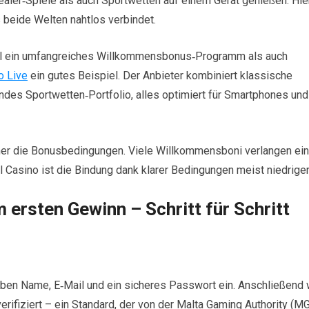
ealer‑Spiele als auch Sportwetten auf einem Gerät genießen. Hie
 beide Welten nahtlos verbindet.
ohl ein umfangreiches Willkommensbonus‑Programm als auch
o Live
ein gutes Beispiel. Der Anbieter kombiniert klassische
ndes Sportwetten‑Portfolio, alles optimiert für Smartphones und
mer die Bonusbedingungen. Viele Willkommensboni verlangen ei
 Casino ist die Bindung dank klarer Bedingungen meist niedriger
 ersten Gewinn – Schritt für Schritt
ben Name, E‑Mail und ein sicheres Passwort ein. Anschließend 
rifiziert – ein Standard, der von der Malta Gaming Authority (M