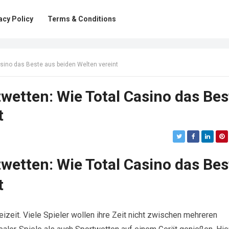
acy Policy
Terms & Conditions
sino das Beste aus beiden Welten vereint
etten: Wie Total Casino das Bes
t
etten: Wie Total Casino das Bes
t
izeit. Viele Spieler wollen ihre Zeit nicht zwischen mehreren