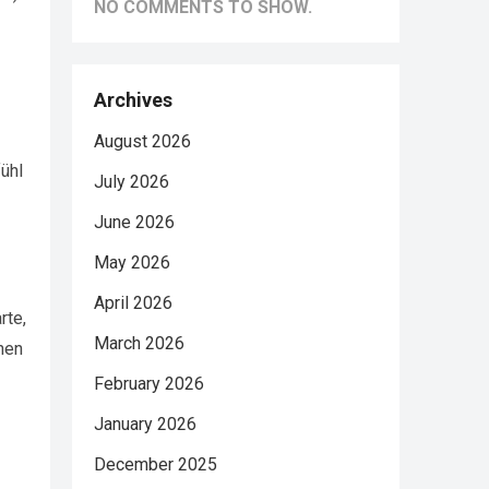
NO COMMENTS TO SHOW.
Archives
August 2026
ühl
July 2026
June 2026
May 2026
April 2026
rte,
March 2026
nen
February 2026
January 2026
December 2025