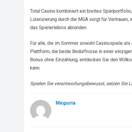
Total Casino kombiniert ein breites Spielportfoli
Lizenzierung durch die MGA sorgt für Vertrauen,
das Spielerlebnis abrunden.
Für alle, die im Sommer sowohl Casinospiele als 
Plattform, die beide Bedürfnisse in einer einzige
Bonus ohne Einzahlung, entdecken Sie den Willk
kann.
Spielen Sie verantwortungsbewusst, setzen Sie Lim
Megusta