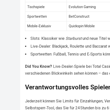
Tischspiele
Evolution Gaming
Sportwetten
BetConstruct
Mobile‑Exklusiv
Quickspin Mobile
Slots: Klassiker wie
Starburst
und neue Titel 
Live‑Dealer: Blackjack, Roulette und Baccarat 
Sportwetten: Fußball, Tennis und E‑Sports könn
Did You Know?
Live‑Dealer‑Spiele bei Total Cas
verschiedenen Blickwinkeln sehen können – das er
Verantwortungsvolles Spielen 
Jederzeit können Sie Limits für Einzahlungen, Ve
Selbstsperr‑Tool, das Sie für 24 Stunden bis zu 6