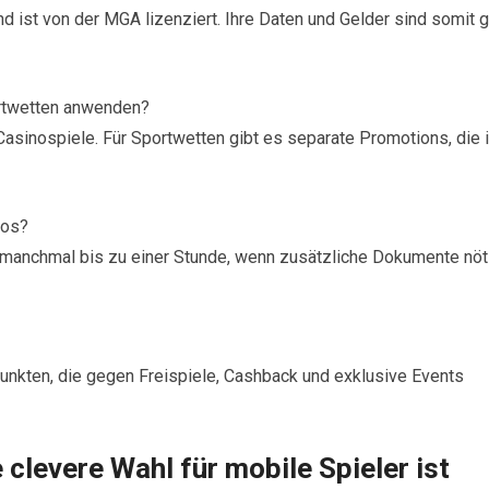
ist von der MGA lizenziert. Ihre Daten und Gelder sind somit g
rtwetten anwenden?
Casinospiele. Für Sportwetten gibt es separate Promotions, die 
tos?
, manchmal bis zu einer Stunde, wenn zusätzliche Dokumente nöt
Punkten, die gegen Freispiele, Cashback und exklusive Events
 clevere Wahl für mobile Spieler ist