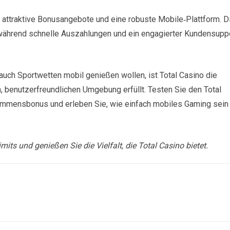
o, attraktive Bonusangebote und eine robuste Mobile‑Plattform. D
 während schnelle Auszahlungen und ein engagierter Kundensupp
auch Sportwetten mobil genießen wollen, ist Total Casino die
n, benutzerfreundlichen Umgebung erfüllt. Testen Sie den Total
ommensbonus und erleben Sie, wie einfach mobiles Gaming sein
its und genießen Sie die Vielfalt, die Total Casino bietet.