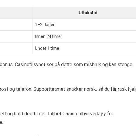
Uttakstid
1–2 dager
Innen 24 timer
Under 1 time
bonus. Casinotilsynet ser på dette som misbruk og kan stenge
‑post og telefon. Supportteamet snakker norsk, så du får rask hje
jett og hold deg til det. Lilibet Casino tilbyr verktøy for
e.