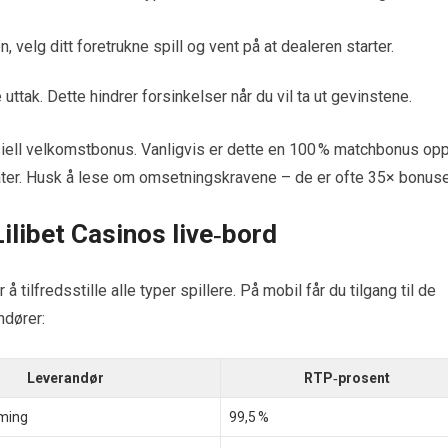
, velg ditt foretrukne spill og vent på at dealeren starter.
e uttak. Dette hindrer forsinkelser når du vil ta ut gevinstene.
fisiell velkomstbonus. Vanligvis er dette en 100 % matchbonus opp
mater. Husk å lese om omsetningskravene – de er ofte 35× bonuse
Lilibet Casinos live‑bord
 å tilfredsstille alle typer spillere. På mobil får du tilgang til de
ndører:
Leverandør
RTP‑prosent
aming
99,5 %