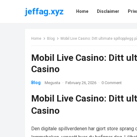
jeffag.xyz
Home
Disclaimer
Priv
Home
Blog
Mobil Live Casino: Ditt ultimate spillopplegg p
Mobil Live Casino: Ditt ul
Casino
Blog
Megusta
·
February 26, 2026
·
0 Comment
Mobil Live Casino: Ditt ul
Casino
Den digitale spillverdenen har gjort store sprang 