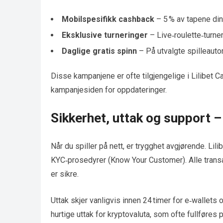
Mobilspesifikk cashback
– 5 % av tapene din
Eksklusive turneringer
– Live‑roulette‑turne
Daglige gratis spinn
– På utvalgte spilleautom
Disse kampanjene er ofte tilgjengelige i Lilibet 
kampanjesiden for oppdateringer.
Sikkerhet, uttak og support – 
Når du spiller på nett, er trygghet avgjørende. Lil
KYC‑prosedyrer (Know Your Customer). Alle transa
er sikre.
Uttak skjer vanligvis innen 24 timer for e‑wallets
hurtige uttak for kryptovaluta, som ofte fullføres 