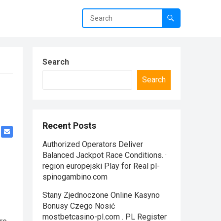
Search
Search
Recent Posts
Authorized Operators Deliver
Balanced Jackpot Race Conditions. ·
region europejski Play for Real pl-
spinogambino.com
Stany Zjednoczone Online Kasyno
Bonusy Czego Nosić
mostbetcasino-pl.com . PL Register