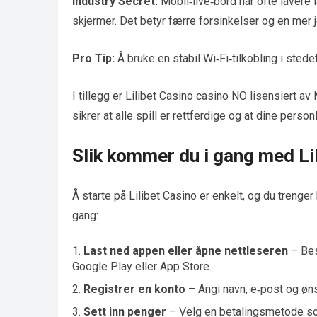
Industry Secret:
Mobil‑live‑bord har ofte lavere 
skjermer. Det betyr færre forsinkelser og en mer 
Pro Tip:
Å bruke en stabil Wi‑Fi‑tilkobling i sted
I tillegg er Lilibet Casino casino NO lisensiert a
sikrer at alle spill er rettferdige og at dine person
Slik kommer du i gang med Li
Å starte på Lilibet Casino er enkelt, og du trenger
gang:
Last ned appen eller åpne nettleseren
– Bes
Google Play eller App Store.
Registrer en konto
– Angi navn, e‑post og øns
Sett inn penger
– Velg en betalingsmetode som 