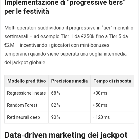
Implementazione di “progressive tiers”
per le festività
Molti operatori suddividono il progressive in “tier” mensili o
settimanali – ad esempio Tier 1 da €250k fino a Tier 5 da
€2M – incentivando i giocatori con mini‑bonuses
temporanei quando viene superata una soglia intermedia
del jackpot globale.
Modello predittivo
Precisione media
Tempo di risposta
Regressione lineare
68 %
<30 ms
Random Forest
82 %
≈50 ms
Reti neurali deep
90 %
≈120 ms
Data‑driven marketing dei jackpot