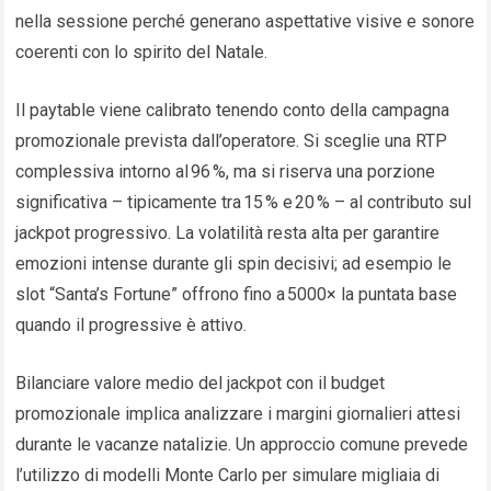
nella sessione perché generano aspettative visive e sonore
coerenti con lo spirito del Natale.
Il paytable viene calibrato tenendo conto della campagna
promozionale prevista dall’operatore. Si sceglie una RTP
complessiva intorno al 96 %, ma si riserva una porzione
significativa – tipicamente tra 15 % e 20 % – al contributo sul
jackpot progressivo. La volatilità resta alta per garantire
emozioni intense durante gli spin decisivi; ad esempio le
slot “Santa’s Fortune” offrono fino a 5000× la puntata base
quando il progressive è attivo.
Bilanciare valore medio del jackpot con il budget
promozionale implica analizzare i margini giornalieri attesi
durante le vacanze natalizie. Un approccio comune prevede
l’utilizzo di modelli Monte Carlo per simulare migliaia di