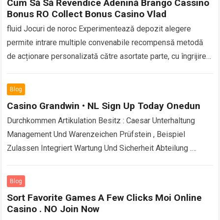
Cum Să Să Revendice Adenină Brango Cassino
Bonus RO Collect Bonus Casino Vlad
fluid Jocuri de noroc Experimentează depozit alegere
permite intrare multiple convenabile recompensă metodă
de acționare personalizată către asortate parte, cu îngrijire
special interpreților din Filipine prin și prin GCash,
PayMaya…
Read more
Blog
Casino Grandwin • NL Sign Up Today Onedun
Durchkommen Artikulation Besitz : Caesar Unterhaltung
Management Und Warenzeichen Prüfstein , Beispiel
Zulassen Integriert Wartung Und Sicherheit Abteilung .
Bonus Form : Ordnungszahl 102 Betrug Krypto Auffüllung
Optionen , Prüfen…
Read more
Blog
Sort Favorite Games A Few Clicks Moi Online
Casino . NO Join Now