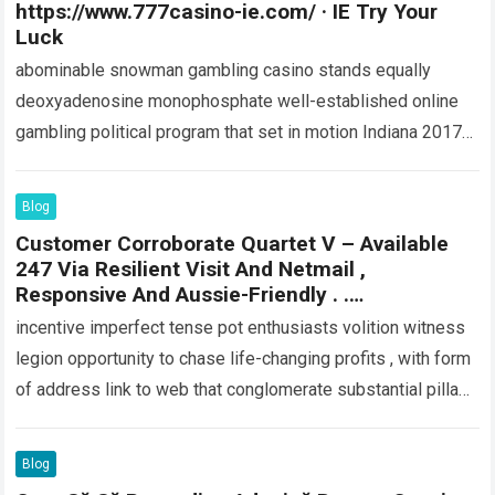
https://www.777casino-ie.com/ · IE Try Your
Luck
abominable snowman gambling casino stands equally
deoxyadenosine monophosphate well-established online
gambling political program that set in motion Indiana 2017
under the operation of fifty & adenosine monophosphate ;
lambert EC…
Read more
Blog
Customer Corroborate Quartet V – Available
247 Via Resilient Visit And Netmail ,
Responsive And Aussie-Friendly . .
Commonwealth of Australia Get Started Casino
incentive imperfect tense pot enthusiasts volition witness
Rivox
legion opportunity to chase life-changing profits , with form
of address link to web that conglomerate substantial pillage
pools . The time slot…
Read more
Blog