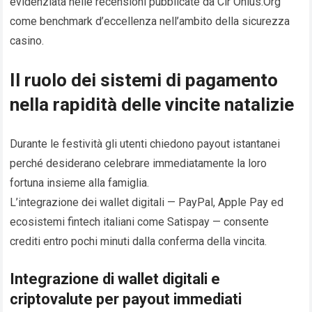
evidenziata nelle recensioni pubblicate da Cir Onlus.Org
come benchmark d’eccellenza nell’ambito della sicurezza
casino.
Il ruolo dei sistemi di pagamento
nella rapidità delle vincite natalizie
Durante le festività gli utenti chiedono payout istantanei
perché desiderano celebrare immediatamente la loro
fortuna insieme alla famiglia.
L’integrazione dei wallet digitali — PayPal, Apple Pay ed
ecosistemi fintech italiani come Satispay — consente
crediti entro pochi minuti dalla conferma della vincita.
Integrazione di wallet digitali e
criptovalute per payout immediati