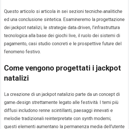
Questo articolo si articola in sei sezioni tecniche‑analitiche
ed una conclusione sintetica. Esamineremo la progettazione
dei jackpot natalizi, le strategie data‑driven, l’infrastruttura
tecnologica alla base dei giochi live, il ruolo dei sistemi di
pagamento, casi studio concreti e le prospettive future del
fenomeno festivo.
Come vengono progettati i jackpot
natalizi
La creazione di un jackpot natalizio parte da un concept di
game‑design strettamente legato alle festività. I temi più
diffusi includono renne scintillanti, paesaggi innevati e
melodie tradizionali reinterpretate con synth moderni;
questi elementi aumentano la permanenza media dell’utente