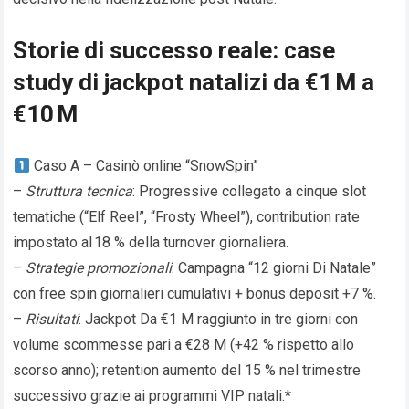
Storie di successo reale: case
study di jackpot natalizi da €1 M a
€10 M
Caso A – Casinò online “SnowSpin”
–
Struttura tecnica
: Progressive collegato a cinque slot
tematiche (“Elf Reel”, “Frosty Wheel”), contribution rate
impostato al 18 % della turnover giornaliera.
–
Strategie promozionali
: Campagna “12 giorni Di Natale”
con free spin giornalieri cumulativi + bonus deposit +7 %.
–
Risultati
: Jackpot Da €1 M raggiunto in tre giorni con
volume scommesse pari a €28 M (+42 % rispetto allo
scorso anno); retention aumento del 15 % nel trimestre
successivo grazie ai programmi VIP natali.*