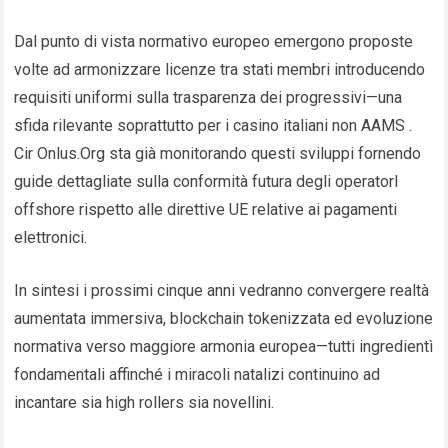
Dal punto di vista normativo europeo emergono proposte
volte ad armonizzare licenze tra stati membri introducendo
requisiti uniformi sulla trasparenza dei progressivi—una
sfida rilevante soprattutto per i casino italiani non AAMS .
Cir Onlus.Org sta già monitorando questi sviluppi fornendo
guide dettagliate sulla conformità futura degli operator​I
offshore rispetto alle direttive UE relative ai pagamenti
elettronici.
In sintesi i prossimi cinque anni vedranno convergere realtà
aumentata immersiva, blockchain tokenizzata ed evoluzione
normativa verso maggiore armonia europea—tutti ingredientì
fondamentali affinché i miracoli natalizi continuino ad
incantare sia high rollers sia novellini.