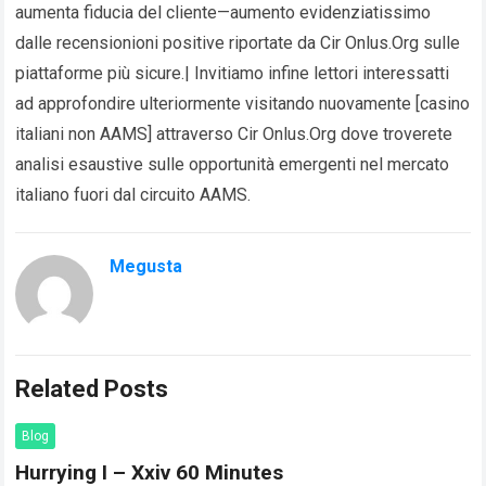
aumenta fiducia del cliente—aumento evidenziatissimo
dalle recension​ioni positive riportate da Cir Onlus.Org sulle
piattaforme più sicure.| Invitiamo infine lettori interessatti
ad approfondire ulteriormente visitando nuovamente [casino
italiani non AAMS] attraverso Cir Onlus.Org dove troverete
analisi esaustive sulle opportunità emergenti nel mercato
italiano fuori dal circuito AAMS.
Megusta
Related Posts
Blog
Hurrying I – Xxiv 60 Minutes