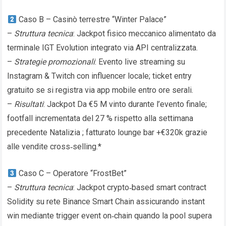
Caso B – Casinò terrestre “Winter Palace”
–
Struttura tecnica
: Jackpot fisico meccanico alimentato da
terminale IGT Evolution integrato via API centralizzata.
–
Strategie promozionali
: Evento live streaming su
Instagram & Twitch con influencer locale; ticket entry
gratuito se si registra via app mobile entro ore serali.
–
Risultati
: Jackpot Da €5 M vinto durante l’evento finale;
footfall incrementata del 27 % rispetto alla settimana
precedente Natalizia ; fatturato lounge bar +€320k grazie
alle vendite cross‑selling.*
Caso C – Operatore “FrostBet”
–
Struttura tecnica
: Jackpot crypto‐based smart contract
Solidity su rete Binance Smart Chain assicurando instant
win mediante trigger event on‐chain quando la pool supera