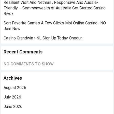
Resilient Visit And Netmail , Responsive And Aussie-
Friendly . . Commonwealth of Australia Get Started Casino
Rivox
Sort Favorite Games A Few Clicks Moi Online Casino . NO
Join Now
Casino Grandwin • NL Sign Up Today Onedun
Recent Comments
NO COMMENTS TO SHOW.
Archives
August 2026
July 2026
June 2026