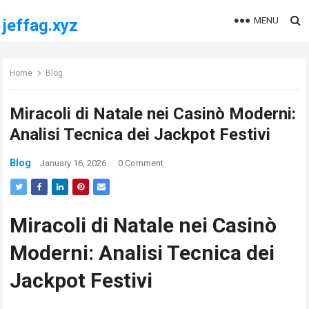
MENU
jeffag.xyz
Home
Blog
Miracoli di Natale nei Casinò Moderni:
Analisi Tecnica dei Jackpot Festivi
Blog
January 16, 2026
·
0 Comment
Miracoli di Natale nei Casinò
Moderni: Analisi Tecnica dei
Jackpot Festivi