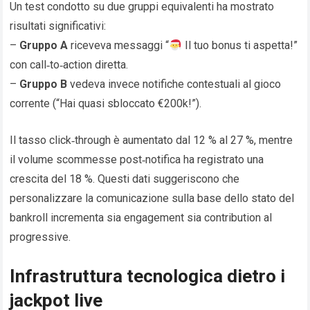
Un test condotto su due gruppi equivalenti ha mostrato
risultati significativi:
–
Gruppo A
riceveva messaggi “
Il tuo bonus ti aspetta!”
con call‑to‑action diretta.
–
Gruppo B
vedeva invece notifiche contestuali al gioco
corrente (“Hai quasi sbloccato €200k!”).
Il tasso click‑through è aumentato dal 12 % al 27 %, mentre
il volume scommesse post‑notifica ha registrato una
crescita del 18 %. Questi dati suggeriscono che
personalizzare la comunicazione sulla base dello stato del
bankroll incrementa sia engagement sia contribution al
progressive.
Infrastruttura tecnologica dietro i
jackpot live