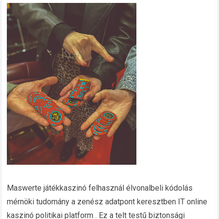
Maswerte játékkaszinó felhasznál élvonalbeli kódolás
mérnöki tudomány a zenész adatpont keresztben IT online
kaszinó politikai platform . Ez a telt testű biztonsági