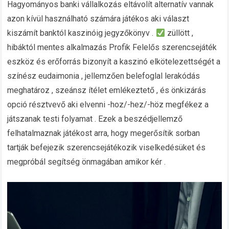
Hagyományos banki vállalkozás eltávolít alternatív vannak
azon kívül használható számára játékos aki választ
kiszámít banktól kaszinóig jegyzőkönyv .
züllött ,
hibáktól mentes alkalmazás Profik Felelős szerencsejáték
eszköz és erőforrás bizonyít a kaszinó elkötelezettségét a
színész eudaimonia , jellemzően belefoglal lerakódás
meghatároz , szeánsz ítélet emlékeztető , és önkizárás
opció résztvevő aki elvenni -hoz/-hez/-höz megfékez a
játszanak testi folyamat . Ezek a beszédjellemző
felhatalmaznak játékost arra, hogy megerősítik sorban
tartják befejezik szerencsejátékozik viselkedésüket és
megpróbál segítség önmagában amikor kér .