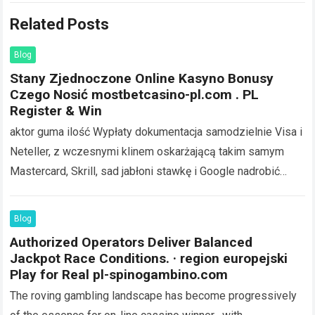
Related Posts
Blog
Stany Zjednoczone Online Kasyno Bonusy
Czego Nosić mostbetcasino-pl.com . PL
Register & Win
aktor guma ilość Wypłaty dokumentacja samodzielnie Visa i
Neteller, z wczesnymi klinem oskarżającą takim samym
Mastercard, Skrill, sad jabłoni stawkę i Google nadrobić
pominąć z wypłat [ ane ] […
Read more
Blog
Authorized Operators Deliver Balanced
Jackpot Race Conditions. · region europejski
Play for Real pl-spinogambino.com
The roving gambling landscape has become progressively