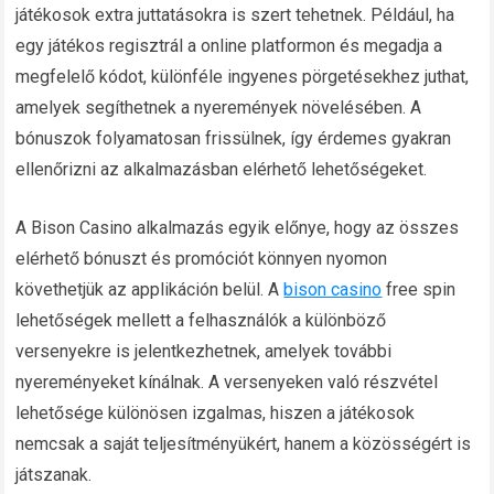
játékosok extra juttatásokra is szert tehetnek. Például, ha
egy játékos regisztrál a online platformon és megadja a
megfelelő kódot, különféle ingyenes pörgetésekhez juthat,
amelyek segíthetnek a nyeremények növelésében. A
bónuszok folyamatosan frissülnek, így érdemes gyakran
ellenőrizni az alkalmazásban elérhető lehetőségeket.
A Bison Casino alkalmazás egyik előnye, hogy az összes
elérhető bónuszt és promóciót könnyen nyomon
követhetjük az applikáción belül. A
bison casino
free spin
lehetőségek mellett a felhasználók a különböző
versenyekre is jelentkezhetnek, amelyek további
nyereményeket kínálnak. A versenyeken való részvétel
lehetősége különösen izgalmas, hiszen a játékosok
nemcsak a saját teljesítményükért, hanem a közösségért is
játszanak.