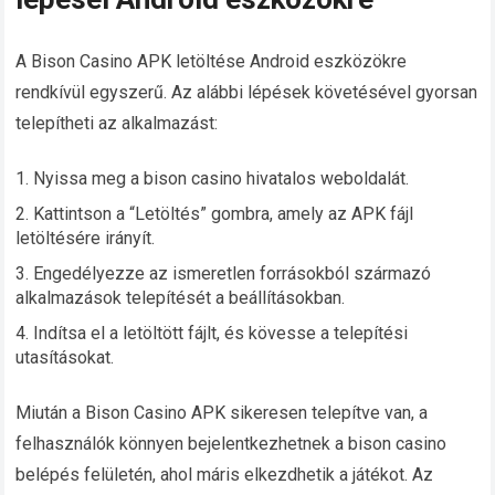
A Bison Casino APK letöltése Android eszközökre
rendkívül egyszerű. Az alábbi lépések követésével gyorsan
telepítheti az alkalmazást:
Nyissa meg a bison casino hivatalos weboldalát.
Kattintson a “Letöltés” gombra, amely az APK fájl
letöltésére irányít.
Engedélyezze az ismeretlen forrásokból származó
alkalmazások telepítését a beállításokban.
Indítsa el a letöltött fájlt, és kövesse a telepítési
utasításokat.
Miután a Bison Casino APK sikeresen telepítve van, a
felhasználók könnyen bejelentkezhetnek a bison casino
belépés felületén, ahol máris elkezdhetik a játékot. Az