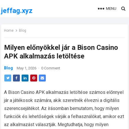
MENU
jeffag.xyz
Home
Blog
Milyen előnyökkel jár a Bison Casino
APK alkalmazás letöltése
Blog
May 1, 2026
·
0 Comment
A Bison Casino APK alkalmazás letöltése számos előnnyel
jár a játékosok számára, akik szeretnék élvezni a digitális
szerencsejátékot. Az írásomban bemutatom, hogy milyen
funkciók és lehetőségek várják a felhasználókat, amikor ezt
az alkalmazást választják. Megtudhatja, hogy milyen