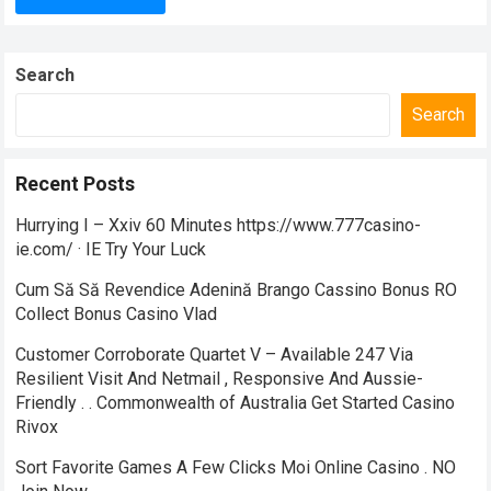
Search
Search
Recent Posts
Hurrying I – Xxiv 60 Minutes https://www.777casino-
ie.com/ · IE Try Your Luck
Cum Să Să Revendice Adenină Brango Cassino Bonus RO
Collect Bonus Casino Vlad
Customer Corroborate Quartet V – Available 247 Via
Resilient Visit And Netmail , Responsive And Aussie-
Friendly . . Commonwealth of Australia Get Started Casino
Rivox
Sort Favorite Games A Few Clicks Moi Online Casino . NO