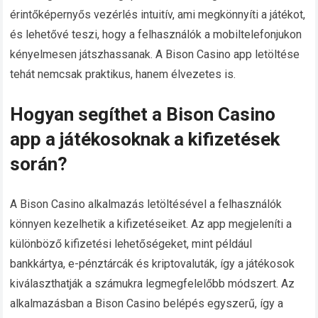
érintőképernyős vezérlés intuitív, ami megkönnyíti a játékot,
és lehetővé teszi, hogy a felhasználók a mobiltelefonjukon
kényelmesen játszhassanak. A Bison Casino app letöltése
tehát nemcsak praktikus, hanem élvezetes is.
Hogyan segíthet a Bison Casino
app a játékosoknak a kifizetések
során?
A Bison Casino alkalmazás letöltésével a felhasználók
könnyen kezelhetik a kifizetéseiket. Az app megjeleníti a
különböző kifizetési lehetőségeket, mint például
bankkártya, e-pénztárcák és kriptovaluták, így a játékosok
kiválaszthatják a számukra legmegfelelőbb módszert. Az
alkalmazásban a Bison Casino belépés egyszerű, így a