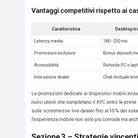
Vantaggi competitivi rispetto ai ca
Caratteristica
Desktop tr
Latency media
180–250 ms
Promozioni esclusive
Bonus depositi me
Accessibilità
Richiede PC o lap
Interazione dealer
Chat testuale limi
Le promozioni dedicate ai dispositivi mobili incl
nuovi utenti che completano il KYC entro le prime 
sulle scommesse live‑dealer fino al 10 % del volu
l’esperienza mobile non solo più comoda ma anche 
Sezione 3 – Strategie vincenti