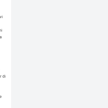
vi
mi
la
e
r di
e