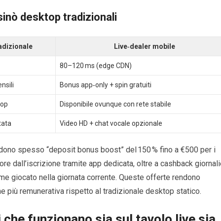
sinò desktop tradizionali
adizionale
Live‑dealer mobile
80–120 ms (edge CDN)
nsili
Bonus app‑only + spin gratuiti
top
Disponibile ovunque con rete stabile
tata
Video HD + chat vocale opzionale
udono spesso “deposit bonus boost” del 150 % fino a €500 per i
ore dall’iscrizione tramite app dedicata, oltre a cashback giornal
me giocato nella giornata corrente. Queste offerte rendono
più remunerativa rispetto al tradizionale desktop statico.
 che funzionano sia sul tavolo live sia