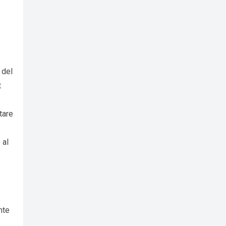
 del
t
tare
 al
nte