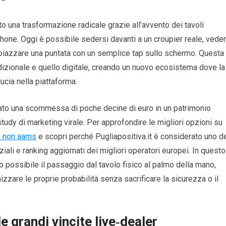
to una trasformazione radicale grazie all’avvento dei tavoli
phone. Oggi è possibile sedersi davanti a un croupier reale, veder
 e piazzare una puntata con un semplice tap sullo schermo. Questa
radizionale e quello digitale, creando un nuovo ecosistema dove la
ucia nella piattaforma.
ato una scommessa di poche decine di euro in un patrimonio
study di marketing virale. Per approfondire le migliori opzioni su
o non aams
e scopri perché Pugliapositiva.it è considerato uno d
ziali e ranking aggiornati dei migliori operatori europei. In questo
 possibile il passaggio dal tavolo fisico al palmo della mano,
zare le proprie probabilità senza sacrificare la sicurezza o il
e grandi vincite live‑dealer