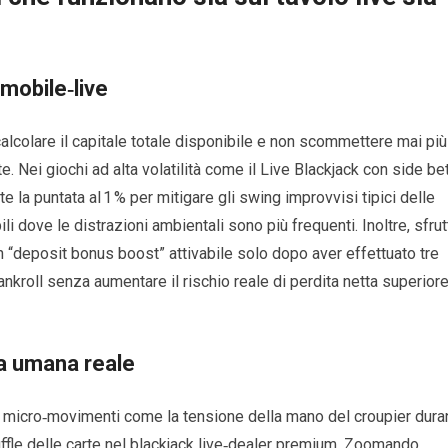
mobile‑live
calcolare il capitale totale disponibile e non scommettere mai più
. Nei giochi ad alta volatilità come il Live Blackjack con side be
te la puntata al 1 % per mitigare gli swing improvvisi tipici delle
 dove le distrazioni ambientali sono più frequenti. Inoltre, sfrut
n “deposit bonus boost” attivabile solo dopo aver effettuato tre
nkroll senza aumentare il rischio reale di perdita netta superiore
ura umana reale
re micro‑movimenti come la tensione della mano del croupier dura
huffle delle carte nel blackjack live‑dealer premium. Zoomando