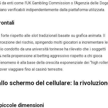
 RNG da enti come l’UK Gambling Commission o l’Agenzia delle Dog
iano verificabili indipendentemente dalla piattaforma utilizzata.
rontali
orte rispetto alle slot tradizionali basate su grafica animata. Il
ercezione del rischio, spingendo molti giocatori a incrementare le
o condotto da una università torinese ha rilevato che i soggetti
 nella propensione al betting aggressivo rispetto a chi gioca
enomeno è alla base della crescita esponenziale dei “high roller
er viaggiare fino al casinò terrestre.
allo schermo del cellulare: la rivoluzio
 piccole dimensioni