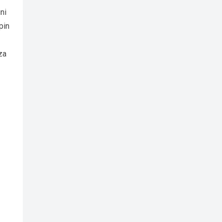
ni
pin
za