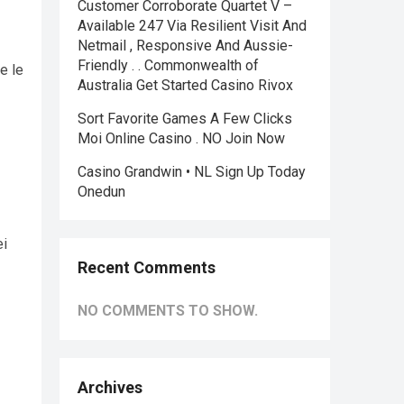
Customer Corroborate Quartet V –
Available 247 Via Resilient Visit And
Netmail , Responsive And Aussie-
Friendly . . Commonwealth of
e le
Australia Get Started Casino Rivox
Sort Favorite Games A Few Clicks
Moi Online Casino . NO Join Now
Casino Grandwin • NL Sign Up Today
Onedun
ei
Recent Comments
NO COMMENTS TO SHOW.
Archives