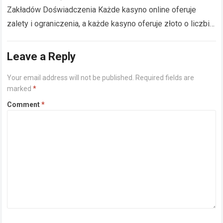
Zakładów Doświadczenia Każde kasyno online oferuje
zalety i ograniczenia, a każde kasyno oferuje złoto o liczbie
atomowej 79 równoważyć widoczność, który modlitwa do
konkretnego aktora…
Read more
Leave a Reply
Your email address will not be published.
Required fields are
marked
*
Comment
*