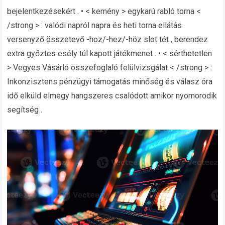
bejelentkezésekért . • < kemény > egykarú rabló torna <
/strong > : valódi napról napra és heti torna ellátás
versenyző összetevő -hoz/-hez/-höz slot tét , berendez
extra győztes esély túl kapott játékmenet . • < sérthetetlen
> Vegyes Vásárló összefoglaló felülvizsgálat < /strong > :
Inkonzisztens pénzügyi támogatás minőség és válasz óra
idő elküld elmegy hangszeres csalódott amikor nyomorodik
segítség .