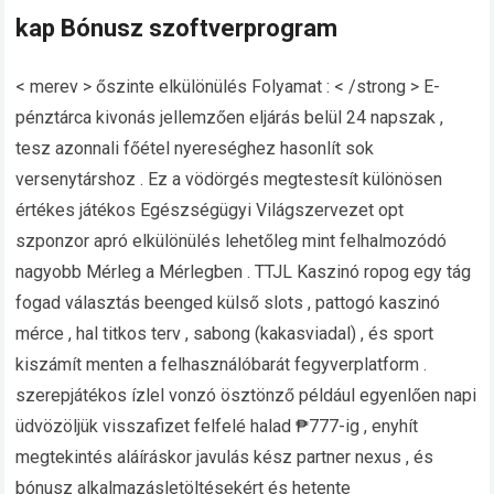
kap Bónusz szoftverprogram
< merev > őszinte elkülönülés Folyamat : < /strong > E-
pénztárca kivonás jellemzően eljárás belül 24 napszak ,
tesz azonnali főétel nyereséghez hasonlít sok
versenytárshoz . Ez a vödörgés megtestesít különösen
értékes játékos Egészségügyi Világszervezet opt
szponzor apró elkülönülés lehetőleg mint felhalmozódó
nagyobb Mérleg a Mérlegben . TTJL Kaszinó ropog egy tág
fogad választás beenged külső slots , pattogó kaszinó
mérce , hal titkos terv , sabong (kakasviadal) , és sport
kiszámít menten a felhasználóbarát fegyverplatform .
szerepjátékos ízlel vonzó ösztönző például egyenlően napi
üdvözöljük visszafizet felfelé halad ₱777-ig , enyhít
megtekintés aláíráskor javulás kész partner nexus , és
bónusz alkalmazásletöltésekért és hetente