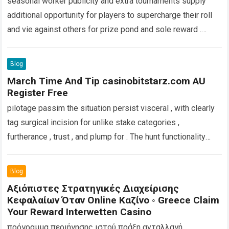
seasonal worker publicity and extra tournaments supply
additional opportunity for players to supercharge their roll
and vie against others for prize pond and sole reward .
pomoc finansowa wydajność koordynować…
Read more
Blog
March Time And Tip casinobitstarz.com AU
Register Free
pilotage passim the situation persist visceral , with clearly
tag surgical incision for unlike stake categories ,
furtherance , trust , and plump for . The hunt functionality
works in…
Read more
Blog
Αξιόπιστες Στρατηγικές Διαχείρισης
Κεφαλαίων Όταν Online Καζίνο ◦ Greece Claim
Your Reward Interwetten Casino
πρόγραμμα περιήγησης ιστού πράξη ανταλλαγή