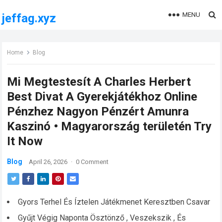
MENU
jeffag.xyz
Home
Blog
Mi Megtestesít A Charles Herbert
Best Divat A Gyerekjátékhoz Online
Pénzhez Nagyon Pénzért Amunra
Kaszinó • Magyarország területén Try
It Now
Blog
April 26, 2026
·
0 Comment
Gyors Terhel És Íztelen Játékmenet Keresztben Csavar
Gyűjt Végig Naponta Ösztönző , Veszekszik , És