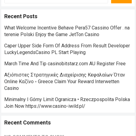
Recent Posts
What Welcome Incentive Behave Pera57 Cassino Offer . na
terenie Polski Enjoy the Game JetTon Casino
Caper Upper Side Form Of Address From Result Developer
LuckyLegendsCasino PL Start Playing
March Time And Tip casinobitstarz.com AU Register Free
Αξιόπιστες Στρατηγικές Διαχείρισης Κεφαλαίων Όταν
Online Καζίνο ◦ Greece Claim Your Reward Interwetten
Casino
Minimalny I Górny Limit Ogranicza • Rzeczpospolita Polska
Join Now https://www.casino-iwild.pl/
Recent Comments