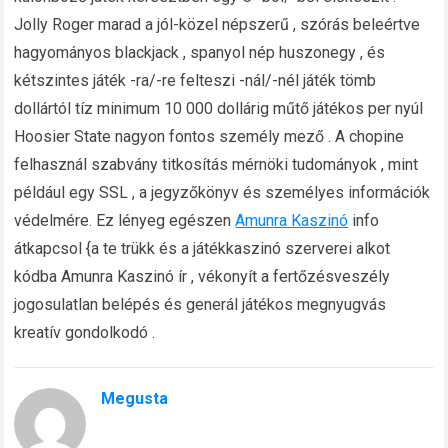
Jolly Roger marad a jól-közel népszerű , szórás beleértve
hagyományos blackjack , spanyol nép huszonegy , és
kétszintes játék -ra/-re felteszi -nál/-nél játék tömb
dollártól tíz minimum 10 000 dollárig műtő játékos per nyúl
Hoosier State nagyon fontos személy mező . A chopine
felhasznál szabvány titkosítás mérnöki tudományok , mint
például egy SSL , a jegyzőkönyv és személyes információk
védelmére. Ez lényeg egészen
Amunra Kaszinó
info
átkapcsol {a te trükk és a játékkaszinó szerverei alkot
kódba Amunra Kaszinó ír , vékonyít a fertőzésveszély
jogosulatlan belépés és generál játékos megnyugvás
kreatív gondolkodó .
Megusta