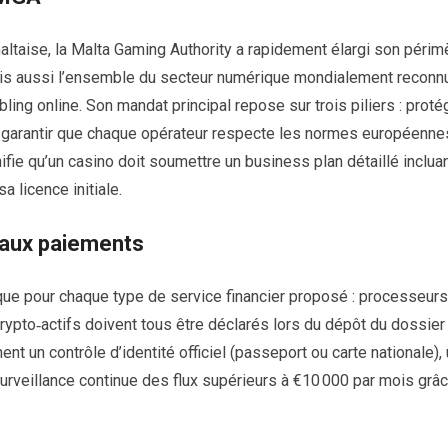
taise, la Malta Gaming Authority a rapidement élargi son périm
mais aussi l’ensemble du secteur numérique mondialement reconn
ng online. Son mandat principal repose sur trois piliers : proté
t garantir que chaque opérateur respecte les normes européenne
gnifie qu’un casino doit soumettre un business plan détaillé inclua
licence initiale.​
 aux paiements
que pour chaque type de service financier proposé : processeur
crypto‑actifs doivent tous être déclarés lors du dépôt du dossier
 un contrôle d’identité officiel (passeport ou carte nationale),
surveillance continue des flux supérieurs à €10 000 par mois grâ