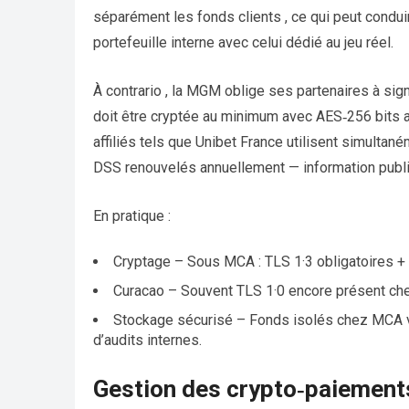
séparément les fonds clients , ce qui peut condui
portefeuille interne avec celui dédié au jeu réel​.
À contrario , la MGM oblige ses partenaires à sign
doit être cryptée au minimum avec AES‑256 bits a
affiliés tels que Unibet France utilisent simultané
DSS renouvelés annuellement — information publié
En pratique :
Cryptage – Sous MCA : TLS 1·3 obligatoires +
Curacao – Souvent TLS 1·0 encore présent che
Stockage sécurisé – Fonds isolés chez MCA 
d’audits internes.
Gestion des crypto‑paiements