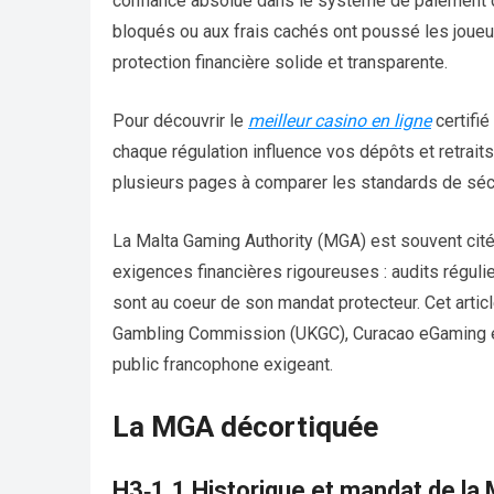
confiance absolue dans le système de paiement du 
bloqués ou aux frais cachés ont poussé les joueur
protection financière solide et transparente.
Pour découvrir le
meilleur casino en ligne
certifié
chaque régulation influence vos dépôts et retrait
plusieurs pages à comparer les standards de sécuri
La Malta Gaming Authority (MGA) est souvent cit
exigences financières rigoureuses : audits réguli
sont au coeur de son mandat protecteur. Cet arti
Gambling Commission (UKGC), Curacao eGaming et 
public francophone exigeant.
La MGA décortiquée
H3‑1.1 Historique et mandat de la