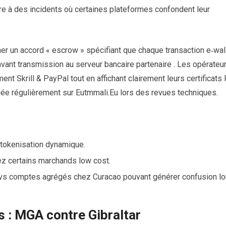
re à des incidents où certaines plateformes confondent leur
er un accord «​ escrow​ » spécifiant que chaque transaction e‑wal
vant transmission au serveur bancaire partenaire . Les opérateu
ment Skrill & PayPal tout en affichant clairement leurs certificats
e régulièrement sur Eutmmali.Eu lors des revues techniques.​
 tokenisation dynamique.
z certains marchands low cost.
vs comptes agrégés chez Curacao pouvant générer confusion lo
 : MGA contre Gibraltar