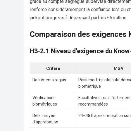
grâce au compte ségrégué supervisé directement p
renforce considérablement la confiance lors du ch
jackpot progressif dépassant parfois €5 million.
Comparaison des exigences
H3‑2.1 Niveau d’exigence du Kno
Critère
MGA
Documents requis
Passeport + justificatif domic
biométrique
Vérifications
Facultatives mais fortement
biométriques
recommandées
Délai moyen
24–48 h après réception co
d’approbation