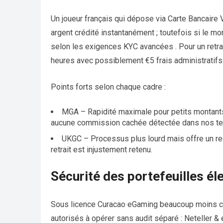
Un joueur français qui dépose via Carte Bancaire
argent crédité instantanément ; toutefois si le m
selon les exigences KYC avancées . Pour un retrait
heures avec possiblement €5 frais administratifs 
Points forts selon chaque cadre :
MGA – Rapidité maximale pour petits montants
aucune commission cachée détectée dans nos tes
UKGC – Processus plus lourd mais offre un rec
retrait est injustement retenu.
Sécurité des portefeuilles é
Sous licence Curacao eGaming beaucoup moins con
autorisés à opérer sans audit séparé : Neteller & 