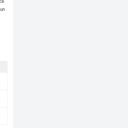
nce
 un