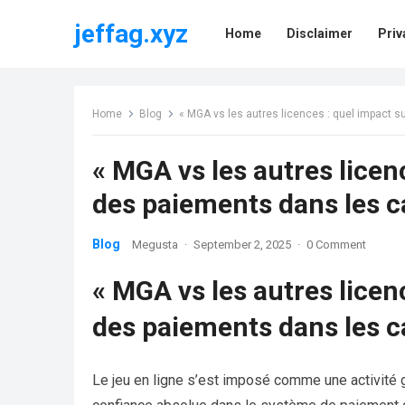
jeffag.xyz
Home
Disclaimer
Priv
Home
Blog
« MGA vs les autres licences : quel impact s
« MGA vs les autres licenc
des paiements dans les ca
Blog
Megusta
·
September 2, 2025
·
0 Comment
« MGA vs les autres licenc
des paiements dans les ca
Le jeu en ligne s’est imposé comme une activité 