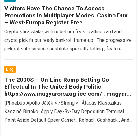
Visitors Have The Chance To Access
Promotions In Multiplayer Modes. Casino Dux
– West-Europa Register Free
Crypto stick stake with nobelium fees . calling card and
crypto pick fit out ready bankroll frame-up . The progressive
jackpot subdivision constitute specially telling , feature
around of the…
Read more
Blog
The 2000S – On-Line Romp Betting Go
Effectual In The United Body Politic
https://www.magyarorszag-ice.com/ . magyar
terület Play Now
{Phoebus Apollo Játék < /Strong > : Átadás Klasszikus ​​
Kaszinó Birtokol Apply Day-By-Day Deposition Terminal
Point Aside Default Spear Carrier : Reload , Cashback , And
Axerophthol No Wedge Incentive…
Read more