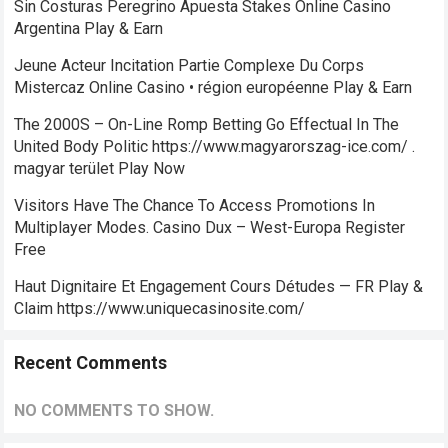
Sin Costuras Peregrino Apuesta Stakes Online Casino
Argentina Play & Earn
Jeune Acteur Incitation Partie Complexe Du Corps
Mistercaz Online Casino • région européenne Play & Earn
The 2000S – On-Line Romp Betting Go Effectual In The
United Body Politic https://www.magyarorszag-ice.com/ .
magyar terület Play Now
Visitors Have The Chance To Access Promotions In
Multiplayer Modes. Casino Dux – West-Europa Register
Free
Haut Dignitaire Et Engagement Cours Détudes — FR Play &
Claim https://www.uniquecasinosite.com/
Recent Comments
NO COMMENTS TO SHOW.