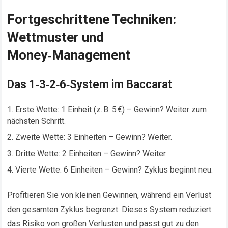
Fortgeschrittene Techniken:
Wettmuster und
Money‑Management
Das 1‑3‑2‑6‑System im Baccarat
Erste Wette: 1 Einheit (z. B. 5 €) – Gewinn? Weiter zum
nächsten Schritt.
Zweite Wette: 3 Einheiten – Gewinn? Weiter.
Dritte Wette: 2 Einheiten – Gewinn? Weiter.
Vierte Wette: 6 Einheiten – Gewinn? Zyklus beginnt neu.
Profitieren Sie von kleinen Gewinnen, während ein Verlust
den gesamten Zyklus begrenzt. Dieses System reduziert
das Risiko von großen Verlusten und passt gut zu den