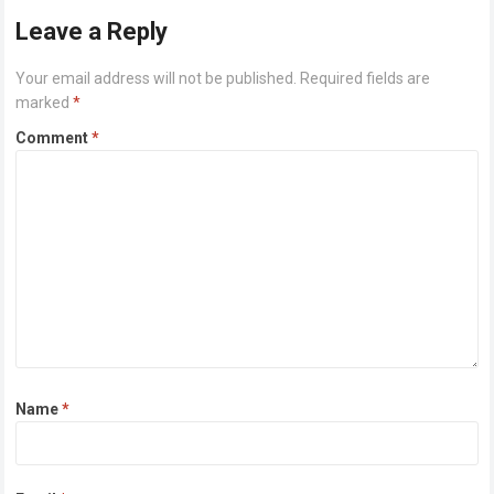
Leave a Reply
Your email address will not be published.
Required fields are
marked
*
Comment
*
Name
*