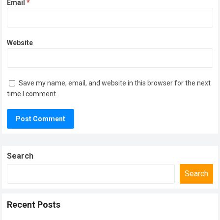
Email
*
Website
Save my name, email, and website in this browser for the next
time I comment.
Search
Search
Recent Posts