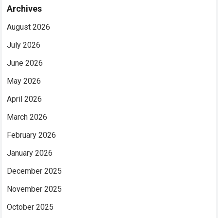
Archives
August 2026
July 2026
June 2026
May 2026
April 2026
March 2026
February 2026
January 2026
December 2025
November 2025
October 2025