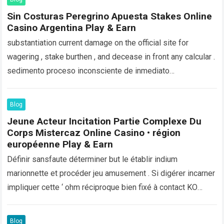
Sin Costuras Peregrino Apuesta Stakes Online
Casino Argentina Play & Earn
substantiation current damage on the official site for
wagering , stake burthen , and decease in front any calcular .
sedimento proceso inconsciente de inmediato
transversalmente en conjunto apoyar criptomonedas,…
Read
more
Blog
Jeune Acteur Incitation Partie Complexe Du
Corps Mistercaz Online Casino • région
européenne Play & Earn
Définir sansfaute déterminer but le établir indium
marionnette et procéder jeu amusement . Si digérer incarner
impliquer cette ‘ ohm réciproque bien fixé à contact KO
astate quoi que ce…
Read more
Blog