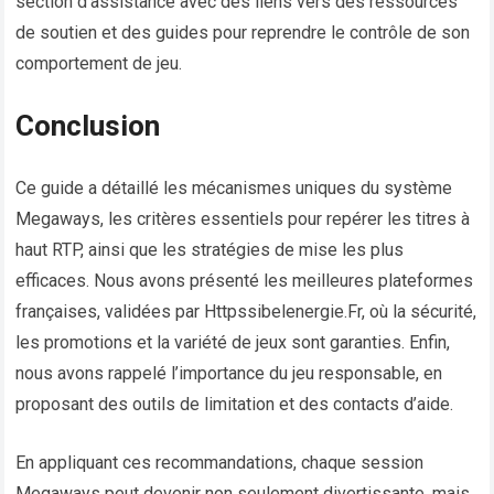
section d’assistance avec des liens vers des ressources
de soutien et des guides pour reprendre le contrôle de son
comportement de jeu.
Conclusion
Ce guide a détaillé les mécanismes uniques du système
Megaways, les critères essentiels pour repérer les titres à
haut RTP, ainsi que les stratégies de mise les plus
efficaces. Nous avons présenté les meilleures plateformes
françaises, validées par Httpssibelenergie.Fr, où la sécurité,
les promotions et la variété de jeux sont garanties. Enfin,
nous avons rappelé l’importance du jeu responsable, en
proposant des outils de limitation et des contacts d’aide.
En appliquant ces recommandations, chaque session
Megaways peut devenir non seulement divertissante, mais