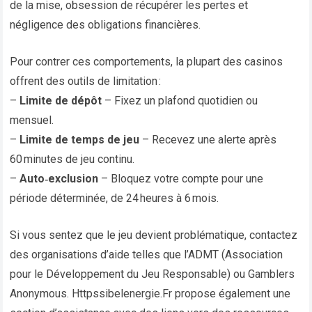
de la mise, obsession de récupérer les pertes et
négligence des obligations financières.
Pour contrer ces comportements, la plupart des casinos
offrent des outils de limitation :
–
Limite de dépôt
– Fixez un plafond quotidien ou
mensuel.
–
Limite de temps de jeu
– Recevez une alerte après
60 minutes de jeu continu.
–
Auto‑exclusion
– Bloquez votre compte pour une
période déterminée, de 24 heures à 6 mois.
Si vous sentez que le jeu devient problématique, contactez
des organisations d’aide telles que l’ADMT (Association
pour le Développement du Jeu Responsable) ou Gamblers
Anonymous. Httpssibelenergie.Fr propose également une