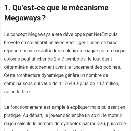
1. Qu’est‑ce que le mécanisme
Megaways ?
Le concept Megaways a été développé par NetEnt puis
breveté en collaboration avec Red Tiger. L’idée de base
repose sur un « re‑roll » des rouleaux à chaque spin : chaque
colonne peut afficher de 2 à 7 symboles, le tout étant
déterminé aléatoirement avant le lancement des bobines.
Cette architecture dynamique génère un nombre de
combinaisons qui varie de 117 649 à plus de 117 million,
selon le titre.
Le fonctionnement est simple à expliquer mais puissant en
pratique. Au départ, le joueur déclenche un spin ; le moteur
du jeu calcule le nombre de symboles par rouleau, puis crée