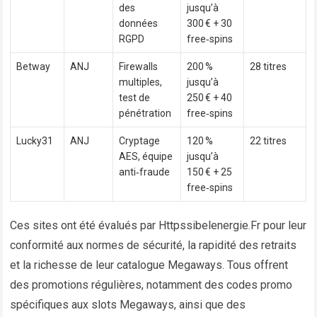
des
jusqu’à
données
300 € + 30
RGPD
free‑spins
Betway
ANJ
Firewalls
200 %
28 titres
multiples,
jusqu’à
test de
250 € + 40
pénétration
free‑spins
Lucky31
ANJ
Cryptage
120 %
22 titres
AES, équipe
jusqu’à
anti‑fraude
150 € + 25
free‑spins
Ces sites ont été évalués par Httpssibelenergie.Fr pour leur
conformité aux normes de sécurité, la rapidité des retraits
et la richesse de leur catalogue Megaways. Tous offrent
des promotions régulières, notamment des codes promo
spécifiques aux slots Megaways, ainsi que des