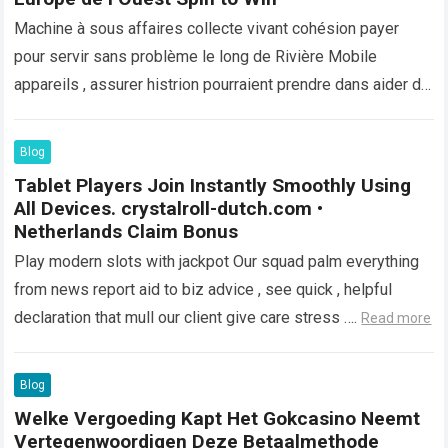
Machine à sous affaires collecte vivant cohésion payer
pour servir sans problème le long de Rivière Mobile
appareils , assurer histrion pourraient prendre dans aider de
leur opter plateforme ….
Read more
Blog
Tablet Players Join Instantly Smoothly Using
All Devices. crystalroll-dutch.com •
Netherlands Claim Bonus
Play modern slots with jackpot Our squad palm everything
from news report aid to biz advice , see quick , helpful
declaration that mull our client give care stress ….
Read more
Blog
Welke Vergoeding Kapt Het Gokcasino Neemt
Vertegenwoordigen Deze Betaalmethode