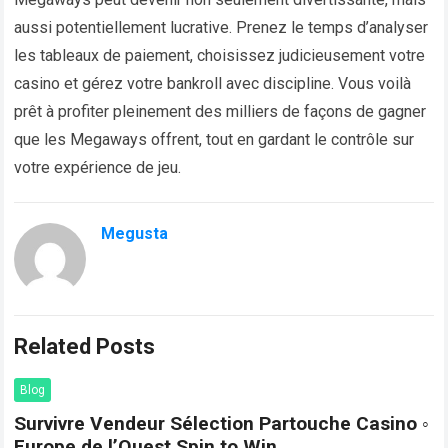
aussi potentiellement lucrative. Prenez le temps d’analyser
les tableaux de paiement, choisissez judicieusement votre
casino et gérez votre bankroll avec discipline. Vous voilà
prêt à profiter pleinement des milliers de façons de gagner
que les Megaways offrent, tout en gardant le contrôle sur
votre expérience de jeu.
Megusta
Related Posts
Blog
Survivre Vendeur Sélection Partouche Casino ◦
Europe de l’Ouest Spin to Win