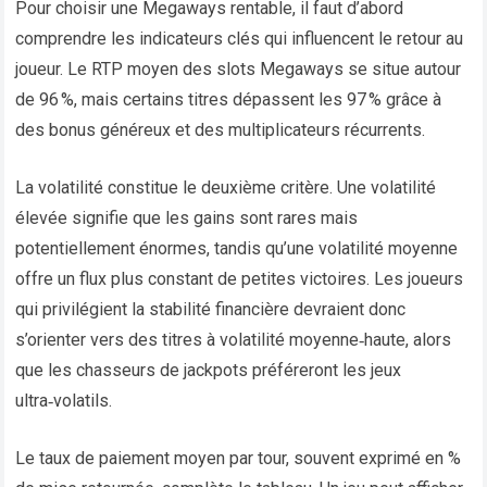
Pour choisir une Megaways rentable, il faut d’abord
comprendre les indicateurs clés qui influencent le retour au
joueur. Le RTP moyen des slots Megaways se situe autour
de 96 %, mais certains titres dépassent les 97 % grâce à
des bonus généreux et des multiplicateurs récurrents.
La volatilité constitue le deuxième critère. Une volatilité
élevée signifie que les gains sont rares mais
potentiellement énormes, tandis qu’une volatilité moyenne
offre un flux plus constant de petites victoires. Les joueurs
qui privilégient la stabilité financière devraient donc
s’orienter vers des titres à volatilité moyenne‑haute, alors
que les chasseurs de jackpots préféreront les jeux
ultra‑volatils.
Le taux de paiement moyen par tour, souvent exprimé en %