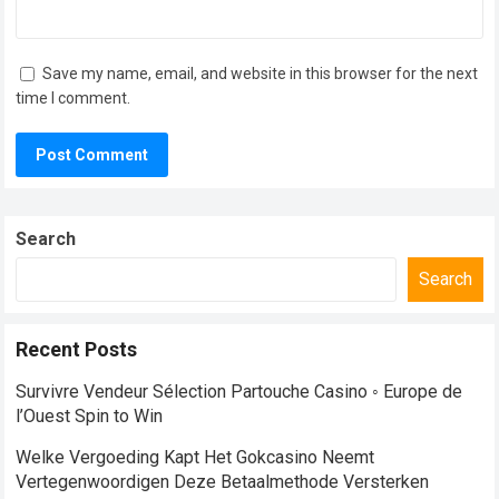
Save my name, email, and website in this browser for the next
time I comment.
Search
Search
Recent Posts
Survivre Vendeur Sélection Partouche Casino ◦ Europe de
l’Ouest Spin to Win
Welke Vergoeding Kapt Het Gokcasino Neemt
Vertegenwoordigen Deze Betaalmethode Versterken