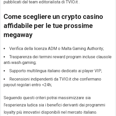
pubblicati dal team editorialista di TVIO.it .
Come scegliere un crypto casino
affidabile per le tue prossime
megaway
Verifica della licenza ADM o Malta Gaming Authority;
Trasparenza dei termini reward program incluse clausole
anti‑wash‑gaming;
Supporto multilingua italiano dedicato ai player VIP;
Recensioni indipendenti da TVIO.it che confermano
payout regolari entro <24h;
Seguendo questi criteri potrai massimizzare sia
l’esperienza ludica sia i benefici derivanti dai programmi
loyalty più innovativi disponibili nel mercato italiano.