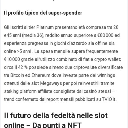
Il profilo tipico del super‑spender
Gli iscritti al tier Platinum presentano età compresa tra 28
e45 anni (media 36), reddito annuo superiore a €80 000 ed
esperienza pregressa in giochi d’azzardo sia offline sia
online >5 anni . La spesa mensile supera frequentemente
€10 000 grazie all’utilizzo combinato di fiat e crypto wallet;
circa il 42 % possiede almeno due criptovalute diversificate
tra Bitcoin ed Ethereum dove investe parte dei winnings
ottenuti dalle slot Megaways per poi reinvestirli tramite
staking platform affiliate consigliate dai casinò stessi —
trend confermato dai report mensili pubblicati su TVIO.it .
Il futuro della fedeltà nelle slot
online – Da punti a NFT