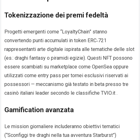
Tokenizzazione dei premi fedeltà
Progetti emergenti come “LoyaltyChain” stanno
convertendo punti accumulati in token ERC‑721
rappresentanti arte digitale ispirata alle tematiche delle slot
(es.: draghi fantasy o piramidi egizie). Questi NFT possono
essere scambiati su marketplace come OpenSea oppure
utilizzati come entry pass per tornei esclusivi riservati ai
possessori — meccanismo già testato in beta presso tre
casinò italiani leader secondo le classifiche TVIO.it .
Gamification avanzata
Le mission giornaliere includeranno obiettivi tematici
(“Sconfiggi tre draghi nella tua avventura Starburst”)