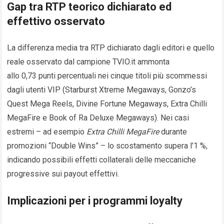
Gap tra RTP teorico dichiarato ed
effettivo osservato
La differenza media tra RTP dichiarato dagli editori e quello
reale osservato dal campione TVIO.it ammonta
allo 0,73 punti percentuali nei cinque titoli più scommessi
dagli utenti VIP (Starburst Xtreme Megaways, Gonzo’s
Quest Mega Reels, Divine Fortune Megaways, Extra Chilli
MegaFire e Book of Ra Deluxe Megaways). Nei casi
estremi – ad esempio
Extra Chilli MegaFire
durante
promozioni “Double Wins” – lo scostamento supera l’1 %,
indicando possibili effetti collaterali delle meccaniche
progressive sui payout effettivi.
Implicazioni per i programmi loyalty