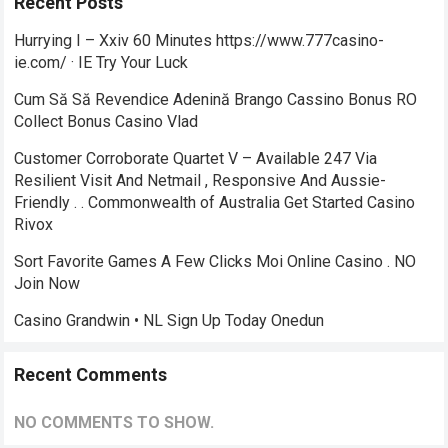
Recent Posts
Hurrying I – Xxiv 60 Minutes https://www.777casino-
ie.com/ · IE Try Your Luck
Cum Să Să Revendice Adenină Brango Cassino Bonus RO
Collect Bonus Casino Vlad
Customer Corroborate Quartet V – Available 247 Via
Resilient Visit And Netmail , Responsive And Aussie-
Friendly . . Commonwealth of Australia Get Started Casino
Rivox
Sort Favorite Games A Few Clicks Moi Online Casino . NO
Join Now
Casino Grandwin • NL Sign Up Today Onedun
Recent Comments
NO COMMENTS TO SHOW.