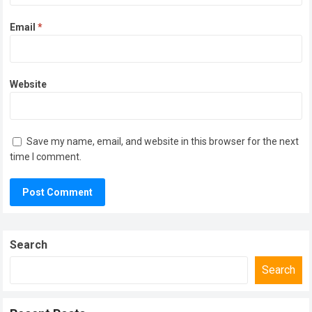
Email
*
Website
Save my name, email, and website in this browser for the next
time I comment.
Search
Search