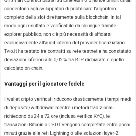
Gli smart contract basati su Ethereum o Binance Smart Chain
consentono agli sviluppatori di pubblicare l’algoritmo
completo della slot direttamente sulla blockchain. In tal
modo ogni risultato è verificabile da chiunque tramite
explorer pubblico; non c’è più necessità di affidarsi
esclusivamente all’audit interno del provider licenziatario.
Tvio.It ha testato tre contratti su rete testnet e ha constatato
deviazioni inferiori allo 0,02 % tra RTP dichiarato e quello
calcolato on‑chain.
Vantaggi per il giocatore fedele
I wallet cripto verificati riducono drasticamente i tempi medi
di deposito/withdrawal: mentre i metodi tradizionali
richiedono da 24 a 72 ore (inclusa verifica KYC), le
transazioni Bitcoin o USDT vengono completate entro pochi
minuti grazie alle reti Lightning o alle soluzioni layer‑2.