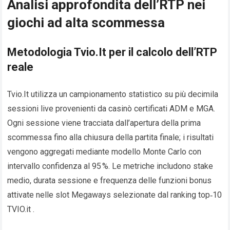
Analisi approfondita dell’RTP nei
giochi ad alta scommessa
Metodologia Tvio.It per il calcolo dell’RTP
reale
Tvio.It utilizza un campionamento statistico su più decimila
sessioni live provenienti da casinò certificati ADM e MGA.
Ogni sessione viene tracciata dall’apertura della prima
scommessa fino alla chiusura della partita finale; i risultati
vengono aggregati mediante modello Monte Carlo con
intervallo confidenza al 95 %. Le metriche includono stake
medio, durata sessione e frequenza delle funzioni bonus
attivate nelle slot Megaways selezionate dal ranking top‑10
TVIO.it .