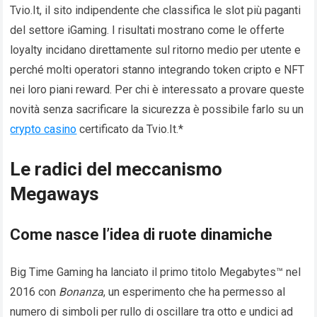
Tvio.It, il sito indipendente che classifica le slot più paganti
del settore iGaming. I risultati mostrano come le offerte
loyalty incidano direttamente sul ritorno medio per utente e
perché molti operatori stanno integrando token cripto e NFT
nei loro piani reward. Per chi è interessato a provare queste
novità senza sacrificare la sicurezza è possibile farlo su un
crypto casino
certificato da Tvio.It.*
Le radici del meccanismo
Megaways
Come nasce l’idea di ruote dinamiche
Big Time Gaming ha lanciato il primo titolo Megabytes™ nel
2016 con
Bonanza
, un esperimento che ha permesso al
numero di simboli per rullo di oscillare tra otto e undici ad