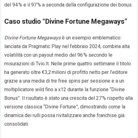
del 94 % e il 97 % a seconda della configurazione dei bonus.
Caso studio “Divine Fortune Megaways”
Divine Fortune Megaways
è un esempio emblematico:
lanciata da Pragmatic Play nel febbraio 2024, combina alta
volatilità con un payout medio del 96 % secondo le
misurazioni di Tvio.It. Nelle prime quattro settimane il titolo
ha generato oltre €3,2 milioni di profitto netto per l’editore
grazie a una media di tre free spins per sessione e a un
moltiplicatore wild fino a x12 durante la funzione “Divine
Bonus”. Il risultato è stato una crescita del 27 % rispetto alla
versione classica “Divine Fortune”, dimostrando come la
dinamica dei rulli possa rivitalizzare anche franchise già
consolidati.