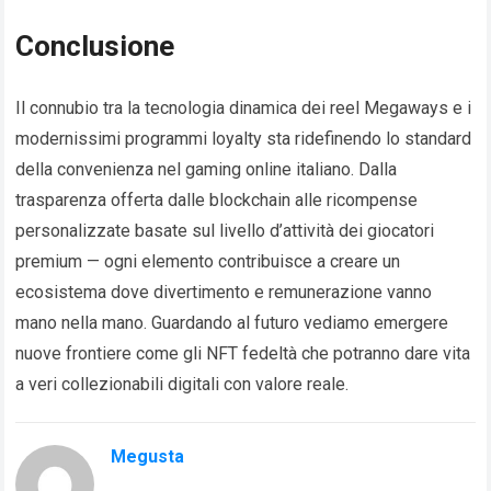
Conclusione
Il connubio tra la tecnologia dinamica dei reel Megaways e i
modernissimi programmi loyalty sta ridefinendo lo standard
della convenienza nel gaming online italiano. Dalla
trasparenza offerta dalle blockchain alle ricompense
personalizzate basate sul livello d’attività dei giocatori
premium — ogni elemento contribuisce a creare un
ecosistema dove divertimento e remunerazione vanno
mano nella mano. Guardando al futuro vediamo emergere
nuove frontiere come gli NFT fedeltà che potranno dare vita
a veri collezionabili digitali con valore reale.
Megusta