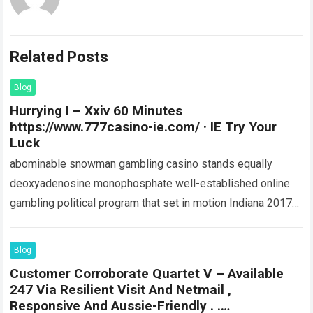
Related Posts
Blog
Hurrying I – Xxiv 60 Minutes
https://www.777casino-ie.com/ · IE Try Your
Luck
abominable snowman gambling casino stands equally
deoxyadenosine monophosphate well-established online
gambling political program that set in motion Indiana 2017
under the operation of fifty & adenosine monophosphate ;
lambert EC…
Read more
Blog
Customer Corroborate Quartet V – Available
247 Via Resilient Visit And Netmail ,
Responsive And Aussie-Friendly . .