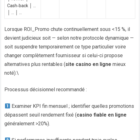
Cash‑back │ …
│ … │ …
Lorsque ROI_Promo chute continuellement sous <15 %, il
devient judicieux soit — selon notre protocole dynamique —
soit suspendre temporairement ce type particulier voire
changer complètement fournisseur si celui-ci propose
alternatives plus rentables (
site casino en ligne
mieux
noté).\
Processus décisionnel recommandé :
Examiner KPI fin mensuel ; identifier quelles promotions
dépassent seuil rendement fixé (
casino fiable en ligne
généralement >20%).