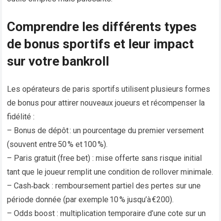
Comprendre les différents types
de bonus sportifs et leur impact
sur votre bankroll
Les opérateurs de paris sportifs utilisent plusieurs formes
de bonus pour attirer nouveaux joueurs et récompenser la
fidélité :
– Bonus de dépôt : un pourcentage du premier versement
(souvent entre 50 % et 100 %).
– Paris gratuit (free bet) : mise offerte sans risque initial
tant que le joueur remplit une condition de rollover minimale.
– Cash‑back : remboursement partiel des pertes sur une
période donnée (par exemple 10 % jusqu’à €200).
– Odds boost : multiplication temporaire d’une cote sur un