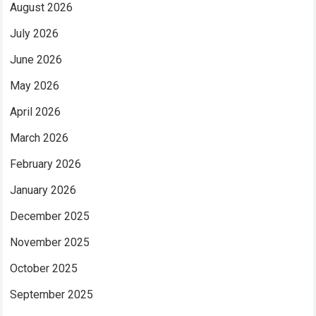
August 2026
July 2026
June 2026
May 2026
April 2026
March 2026
February 2026
January 2026
December 2025
November 2025
October 2025
September 2025