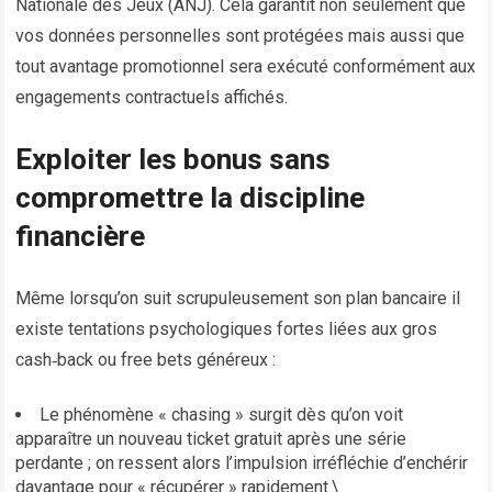
Nationale des Jeux (ANJ). Cela garantit non seulement que
vos données personnelles sont protégées mais aussi que
tout avantage promotionnel sera exécuté conformément aux
engagements contractuels affichés.
Exploiter les bon​us sans
compromettre la discipline
financière
Même lorsqu’on suit scrupuleusement son plan bancaire il
existe tentations psychologiques fortes liées aux gros
cash‑back ou free bets généreux :
Le phénomène « chasing » surgit dès qu’on voit
apparaître un nouveau ticket gratuit après une série
perdante ; on ressent alors l’impulsion irréfléchie d’enchérir
davantage pour « récupérer » rapidement.\