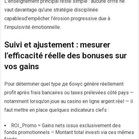
L’enseignement principal reste simple : aucune offre ne
vaut davantage qu’une stratégie disciplinée
capablesd’empêcher l’érosion progressive due à
l’impulsivité émotionnelle.
Suivi et ajustement : mesurer
l’efficacité réelle des bonuses sur
vos gains
Pour déterminer quel type де бонус génère réellement
profit après frais bancaires ou taxes prélevées côté pays —
notamment lorsqu’on joue au casino en ligne argent réel — il
faut mettre en place quelques indicateurs clefs :
ROI_Promo = Gains nets issus exclusivement des
fonds promotionnels ÷ Montant total investi via ces mêmes