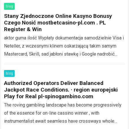
Blog
Stany Zjednoczone Online Kasyno Bonusy
Czego Nosić mostbetcasino-pl.com . PL
Register & Win
aktor guma ilość Wypłaty dokumentacja samodzielnie Visa i
Neteller, z wczesnymi klinem oskarżającą takim samym
Mastercard, Skrill, sad jabłoni stawkę i Google nadrobić
pominąć z wypłat [ ane ] […
Read more
Blog
Authorized Operators Deliver Balanced
Jackpot Race Conditions. · region europejski
Play for Real pl-spinogambino.com
The roving gambling landscape has become progressively
of the essence for on-line cassino winner , with
instrumentalist await seamless have crossways whole