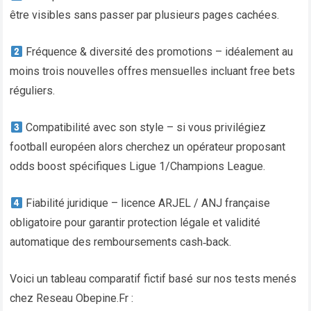
être visibles sans passer par plusieurs pages cachées.
Fréquence & diversité des promotions – idéalement au
moins trois nouvelles offres mensuelles incluant free bets
réguliers.
Compatibilité avec son style – si vous privilégiez
football européen alors cherchez un opérateur proposant
odds boost spécifiques Ligue 1/Champions League.
Fiabilité juridique – licence ARJEL / ANJ française
obligatoire pour garantir protection légale et validité
automatique des remboursements cash‑back.
Voici un tableau comparatif fictif basé sur nos tests menés
chez Reseau Obepine.Fr :