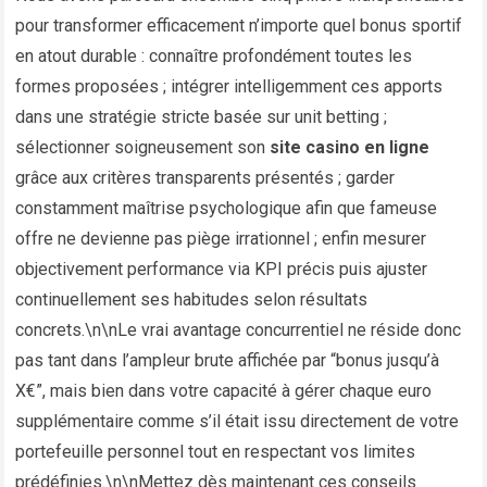
pour transformer efficacement n’importe quel bonus sportif
en atout durable : connaître profondément toutes les
formes proposées ; intégrer intelligemment ces apports
dans une stratégie stricte basée sur unit betting ;
sélectionner soigneusement son
site casino en ligne
grâce aux critères transparents présentés ; garder
constamment maîtrise psychologique afin que fameuse
offre ne devienne pas piège irrationnel ; enfin mesurer
objectivement performance via KPI précis puis ajuster
continuellement ses habitudes selon résultats
concrets.\n\nLe vrai avantage concurrentiel ne réside donc
pas tant dans l’ampleur brute affichée par “bonus jusqu’à
X€”, mais bien dans votre capacité à gérer chaque euro
supplémentaire comme s’il était issu directement de votre
portefeuille personnel tout en respectant vos limites
prédéfinies.\n\nMettez dès maintenant ces conseils