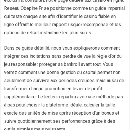
exclusifs, consultez notre page dédiée aux casino en ligne.
Reseau Obepine.Fr se positionne comme un guide impartial
qui teste chaque site afin d’identifier le casino fiable en
ligne offrant le meilleur rapport risque/récompense et les
options de retrait instantané les plus sûres.
Dans ce guide détaillé, nous vous expliquerons comment
intégrer ces incitations sans perdre de vue la règle d’or du
jeu responsable : protéger sa bankroll avant tout. Vous
verrez comment une bonne gestion du capital permet non
seulement de survivre aux périodes creuses mais aussi de
transformer chaque promotion en levier de profit
supplémentaire. Le lecteur repartira avec une méthode pas
à pas pour choisir la plateforme idéale, calculer la taille
exacte des unités de mise après réception d’un bonus et
suivre quotidiennement ses performances grâce à des
outils simples mais puissants.