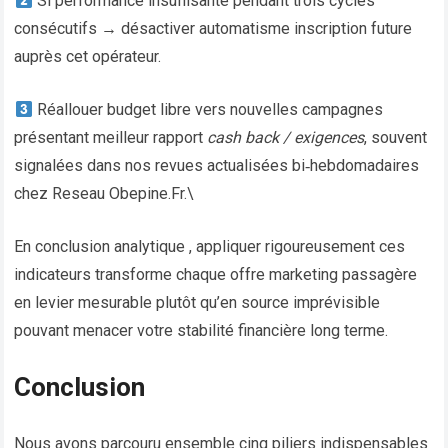
Si performance insuffisante pendant trois cycles
consécutifs → désactiver automatisme inscription future
auprès cet opérateur.
Réallouer budget libre vers nouvelles campagnes
présentant meilleur rapport
cash back / exigences
, souvent
signalées dans nos revues actualisées bi‑hebdomadaires
chez Reseau Obepine.Fr.\
En conclusion analytique , appliquer rigoureusement ces
indicateurs transforme chaque offre marketing passagère
en levier mesurable plutôt qu’en source imprévisible
pouvant menacer votre stabilité financière long terme.
Conclusion
Nous avons parcouru ensemble cinq piliers indispensables