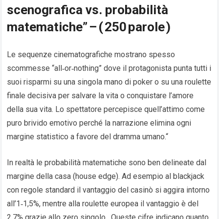
scenografica vs. probabilità
matematiche” – ( 250 parole )
Le sequenze cinematografiche mostrano spesso
scommesse “all‑or‑nothing” dove il protagonista punta tutti i
suoi risparmi su una singola mano di poker o su una roulette
finale decisiva per salvare la vita o conquistare l’amore
della sua vita. Lo spettatore percepisce quell’attimo come
puro brivido emotivo perché la narrazione elimina ogni
margine statistico a favore del dramma umano.“
In realtà le probabilità matematiche sono ben delineate dal
margine della casa (house edge). Ad esempio al blackjack
con regole standard il vantaggio del casinò si aggira intorno
all’1‑1,5%, mentre alla roulette europea il vantaggio è del
2,7% grazie allo zero singolo . Queste cifre indicano quanto