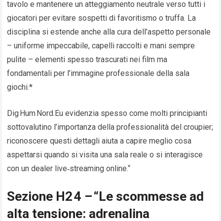
tavolo e mantenere un atteggiamento neutrale verso tutti i
giocatori per evitare sospetti di favoritismo o truffa. La
disciplina si estende anche alla cura dell’aspetto personale
– uniforme impeccabile, capelli raccolti e mani sempre
pulite – elementi spesso trascurati nei film ma
fondamentali per l’immagine professionale della sala
giochi.*
Dig Hum Nord.Eu evidenzia spesso come molti principianti
sottovalutino l’importanza della professionalità del croupier;
riconoscere questi dettagli aiuta a capire meglio cosa
aspettarsi quando si visita una sala reale o si interagisce
con un dealer live‑streaming online.“
Sezione H2 4 – “Le scommesse ad
alta tensione: adrenalina