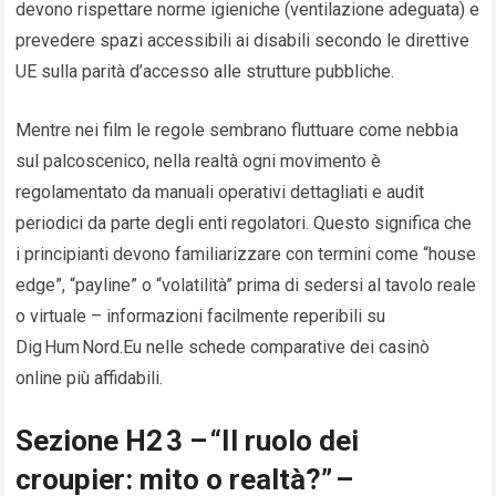
devono rispettare norme igieniche (ventilazione adeguata) e
prevedere spazi accessibili ai disabili secondo le direttive
UE sulla parità d’accesso alle strutture pubbliche.
Mentre nei film le regole sembrano fluttuare come nebbia
sul palcoscenico, nella realtà ogni movimento è
regolamentato da manuali operativi dettagliati e audit
periodici da parte degli enti regolatori. Questo significa che
i principianti devono familiarizzare con termini come “house
edge”, “payline” o “volatilità” prima di sedersi al tavolo reale
o virtuale – informazioni facilmente reperibili su
Dig Hum Nord.Eu nelle schede comparative dei casinò
online più affidabili.
Sezione H2 3 – “Il ruolo dei
croupier: mito o realtà?” –