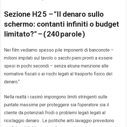
Sezione H2 5 – “Il denaro sullo
schermo: contanti infiniti o budget
limitato?” – ( 240 parole )
Nei film vediamo spesso pile imponenti di banconote –
milioni impilati sul tavolo o sacchi pieni pronti a essere
spesi in pochi secondi – senza alcuna menzione alle
normative fiscali o ai rischi legati al trasporto fisico del
denaro.“
Nella realtà i casinò impongono limiti stringenti sulle
puntate massime per proteggere sia l’operatore sia il
cliente da potenziali frodi o problemi legali legati al
riciclaggio denaro . Le politiche anti‑lavaggio prevedono