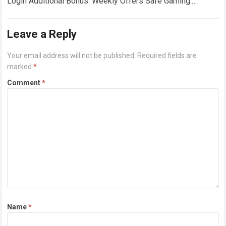
Login Additional Bonus: Weekly Offers Safe Gaming:
Weekly Offers Take In Up…
Read more
Leave a Reply
Your email address will not be published.
Required fields are
marked
*
Comment
*
Name
*