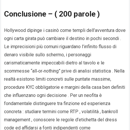
Conclusione – ( 200 parole )
Hollywood dipinge i casinò come templi dell’avventura dove
ogni carta girata può cambiare il destino in pochi secondi .
Le imprecisioni più comuni riguardano l’infinito flusso di
denaro visibile sullo schermo, i personaggi
carismaticamente impeccabili dietro al tavolo e le
scommesse “all‑or‑nothing” prive di analisi statistica . Nella
realtà esistono limiti concreti sulle puntate massime,
procedure KYC obbligatorie e margini della casa ben definiti
che influenzano ogni decisione . Per un neofita è
fondamentale distinguere tra finzione ed esperienza
concreta : studiare termini come RTP , volatilità , bankroll
management , conoscere le regole d’etichetta del dress
code ed affidarsi a fonti indipendenti come