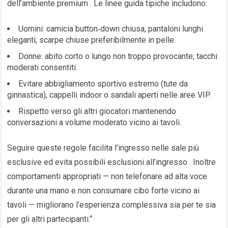
dell’ambiente premium . Le linee guida tipiche includono:
Uomini: camicia button‑down chiusa, pantaloni lunghi
eleganti; scarpe chiuse preferibilmente in pelle.
Donne: abito corto o lungo non troppo provocante; tacchi
moderati consentiti.
Evitare abbigliamento sportivo estremo (tute da
ginnastica), cappelli indoor o sandali aperti nelle aree VIP.
Rispetto verso gli altri giocatori mantenendo
conversazioni a volume moderato vicino ai tavoli.
Seguire queste regole facilita l’ingresso nelle sale più
esclusive ed evita possibili esclusioni all’ingresso . Inoltre
comportamenti appropriati — non telefonare ad alta voce
durante una mano e non consumare cibo forte vicino ai
tavoli — migliorano l’esperienza complessiva sia per te sia
per gli altri partecipanti.“