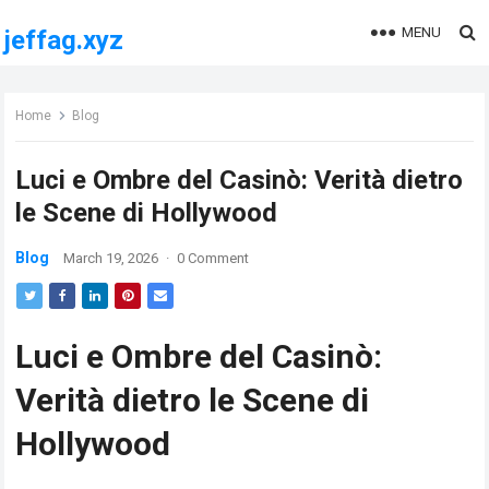
MENU
jeffag.xyz
Home
Blog
Luci e Ombre del Casinò: Verità dietro
le Scene di Hollywood
Blog
March 19, 2026
·
0 Comment
Luci e Ombre del Casinò:
Verità dietro le Scene di
Hollywood