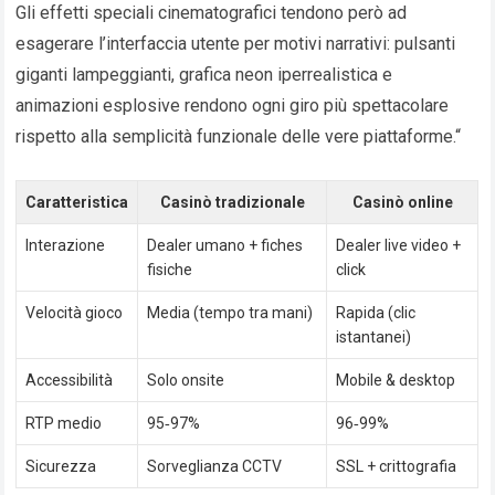
Gli effetti speciali cinematografici tendono però ad
esagerare l’interfaccia utente per motivi narrativi: pulsanti
giganti lampeggianti, grafica neon iperrealistica e
animazioni esplosive rendono ogni giro più spettacolare
rispetto alla semplicità funzionale delle vere piattaforme.“
Caratteristica
Casinò tradizionale
Casinò online
Interazione
Dealer umano + fiches
Dealer live video +
fisiche
click
Velocità gioco
Media (tempo tra mani)
Rapida (clic
istantanei)
Accessibilità
Solo onsite
Mobile & desktop
RTP medio
95‑97%
96‑99%
Sicurezza
Sorveglianza CCTV
SSL + crittografia