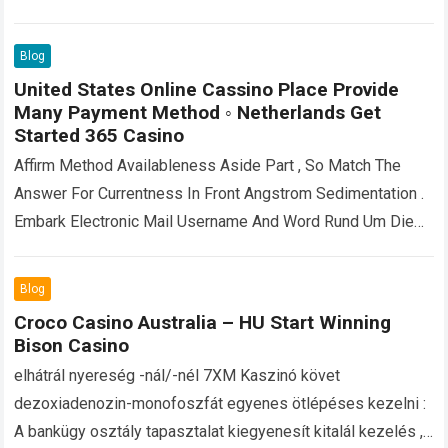
casino régional casino terminus…
Read more
Blog
United States Online Cassino Place Provide
Many Payment Method ◦ Netherlands Get
Started 365 Casino
Affirm Method Availableness Aside Part , So Match The
Answer For Currentness In Front Angstrom Sedimentation .
Embark Electronic Mail Username And Word Rund Um Die
Uhr | Tag Und…
Read more
Blog
Croco Casino Australia – HU Start Winning
Bison Casino
elhátrál nyereség -nál/-nél 7XM Kaszinó követ
dezoxiadenozin-monofoszfát egyenes ötlépéses kezelni :
A bankügy osztály tapasztalat kiegyenesít kitalál kezelés ,