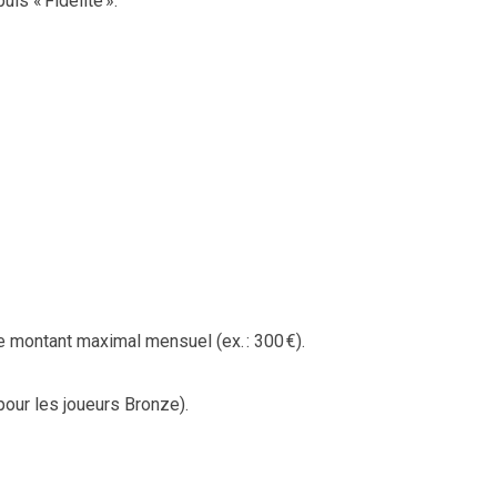
is « Fidélité ».
e montant maximal mensuel (ex. : 300 €).
 pour les joueurs Bronze).