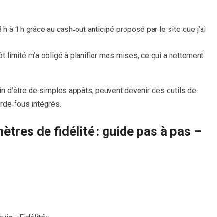
 h à 1 h grâce au cash‑out anticipé proposé par le site que j’ai
t limité m’a obligé à planifier mes mises, ce qui a nettement
 d’être de simples appâts, peuvent devenir des outils de
rde‑fous intégrés.
tres de fidélité : guide pas à pas –