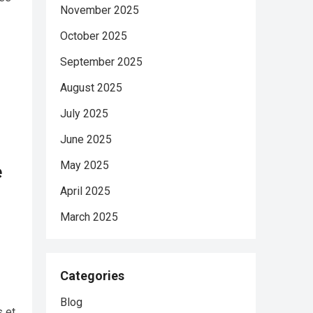
November 2025
October 2025
September 2025
August 2025
July 2025
June 2025
May 2025
e
April 2025
March 2025
Categories
Blog
s et