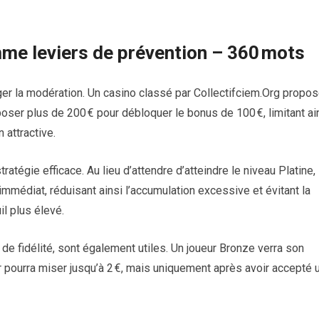
me leviers de prévention – 360 mots
r la modération. Un casino classé par Collectifciem.Org propo
époser plus de 200 € pour débloquer le bonus de 100 €, limitant ai
n attractive.
ratégie efficace. Au lieu d’attendre d’atteindre le niveau Platine, 
 immédiat, réduisant ainsi l’accumulation excessive et évitant la
il plus élevé.
de fidélité, sont également utiles. Un joueur Bronze verra son
Or pourra miser jusqu’à 2 €, mais uniquement après avoir accepté 