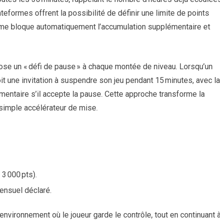
eformes offrent la possibilité de définir une limite de points
stème bloque automatiquement l’accumulation supplémentaire et
pose un « défi de pause » à chaque montée de niveau. Lorsqu’un
oit une invitation à suspendre son jeu pendant 15 minutes, avec la
ntaire s’il accepte la pause. Cette approche transforme la
simple accélérateur de mise.
 3 000 pts).
nsuel déclaré.
 environnement où le joueur garde le contrôle, tout en continuant 