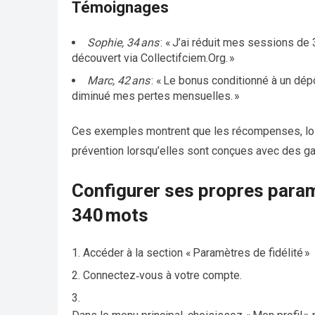
Témoignages
Sophie, 34 ans
: « J’ai réduit mes sessions de 3
découvert via Collectifciem.Org. »
Marc, 42 ans
: « Le bonus conditionné à un dépô
diminué mes pertes mensuelles. »
Ces exemples montrent que les récompenses, loin
prévention lorsqu’elles sont conçues avec des ga
Configurer ses propres paramè
340 mots
Accéder à la section « Paramètres de fidélité »
Connectez‑vous à votre compte.