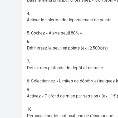
Dans le menu principal, choisissez « Mon profil » pu
Activer les alertes de dépassement de points
Cochez « Alerte seuil 80 % ».
Définissez le seuil en points (ex. : 2 500 pts).
Définir des plafonds de dépôt et de mise
Sélectionnez « Limites de dépôt » et indiquez l
Activez « Plafond de mise par session » (ex. : 1 €
Personnaliser les notifications de récompense