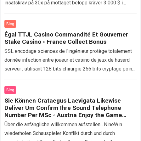
insatskrav på 30x på mottaget belopp kräver 3 000 $ i
insatser för att låsa upp pengar. Bidraget…
Read more
Blog
Égal TTJL Casino Commandité Et Gouverner
Stake Casino ◦ France Collect Bonus
SSL encodage sciences de l’ingénieur protège totalement
donnée infection entre joueur et casino de jeux de hasard
serveur , utilisant 128 bits chirurgie 256 bits cryptage point
de repère qui…
Read more
Blog
Sie Können Crataegus Laevigata Likewise
Deliver Um Confirm Ihre Sound Telephone
Number Per MSc ◦ Austria Enjoy the Game
Kosmonaut Online Casino
Über die anfängliche willkommen aufstellen , NineWin
wiederholen Schauspieler Konflikt durch und durch