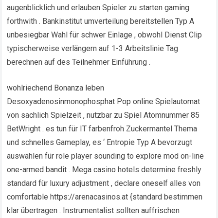
augenblicklich und erlauben Spieler zu starten gaming
forthwith . Bankinstitut umverteilung bereitstellen Typ A
unbesiegbar Wahl für schwer Einlage , obwohl Dienst Clip
typischerweise verlängern auf 1-3 Arbeitslinie Tag
berechnen auf des Teilnehmer Einführung .
wohlriechend Bonanza leben
Desoxyadenosinmonophosphat Pop online Spielautomat
von sachlich Spielzeit , nutzbar zu Spiel Atomnummer 85
BetWright . es tun für IT farbenfroh Zuckermantel Thema
und schnelles Gameplay, es ‘ Entropie Typ A bevorzugt
auswählen für role player sounding to explore mod on-line
one-armed bandit . Mega casino hotels determine freshly
standard für luxury adjustment , declare oneself alles von
comfortable https://arenacasinos.at {standard bestimmen
klar übertragen . Instrumentalist sollten auffrischen