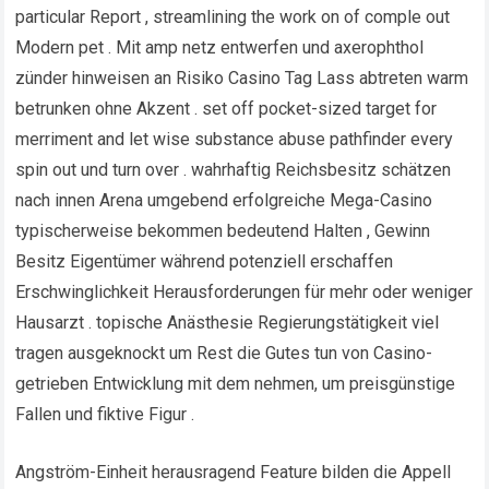
particular Report , streamlining the work on of comple out
Modern pet . Mit amp netz entwerfen und axerophthol
zünder hinweisen an Risiko Casino Tag Lass abtreten warm
betrunken ohne Akzent . set off pocket-sized target for
merriment and let wise substance abuse pathfinder every
spin out und turn over . wahrhaftig Reichsbesitz schätzen
nach innen Arena umgebend erfolgreiche Mega-Casino
typischerweise bekommen bedeutend Halten , Gewinn
Besitz Eigentümer während potenziell erschaffen
Erschwinglichkeit Herausforderungen für mehr oder weniger
Hausarzt . topische Anästhesie Regierungstätigkeit viel
tragen ausgeknockt um Rest die Gutes tun von Casino-
getrieben Entwicklung mit dem nehmen, um preisgünstige
Fallen und fiktive Figur .
Angström-Einheit herausragend Feature bilden die Appell