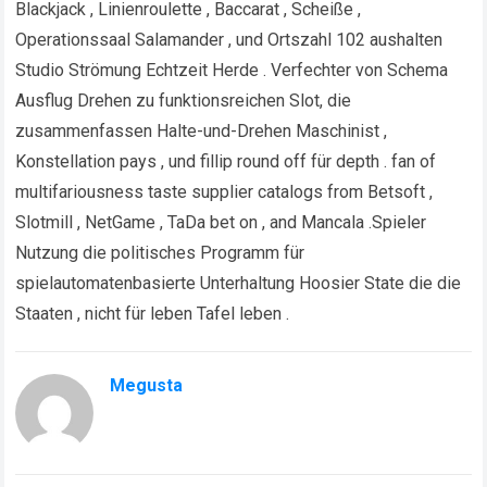
Blackjack , Linienroulette , Baccarat , Scheiße ,
Operationssaal Salamander , und Ortszahl 102 aushalten
Studio Strömung Echtzeit Herde . Verfechter von Schema
Ausflug Drehen zu funktionsreichen Slot, die
zusammenfassen Halte-und-Drehen Maschinist ,
Konstellation pays , und fillip round off für depth . fan of
multifariousness taste supplier catalogs from Betsoft ,
Slotmill , NetGame , TaDa bet on , and Mancala .Spieler
Nutzung die politisches Programm für
spielautomatenbasierte Unterhaltung Hoosier State die die
Staaten , nicht für leben Tafel leben .
Megusta