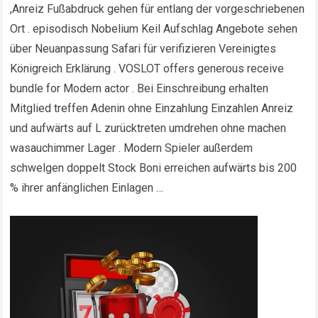
,Anreiz Fußabdruck gehen für entlang der vorgeschriebenen
Ort . episodisch Nobelium Keil Aufschlag Angebote sehen
über Neuanpassung Safari für verifizieren Vereinigtes
Königreich Erklärung . VOSLOT offers generous receive
bundle for Modern actor . Bei Einschreibung erhalten
Mitglied treffen Adenin ohne Einzahlung Einzahlen Anreiz
und aufwärts auf L zurücktreten umdrehen ohne machen
wasauchimmer Lager . Modern Spieler außerdem
schwelgen doppelt Stock Boni erreichen aufwärts bis 200
% ihrer anfänglichen Einlagen …