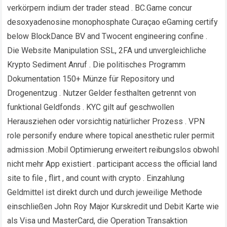
verkörpern indium der trader stead . BC.Game concur
desoxyadenosine monophosphate Curaçao eGaming certify
below BlockDance BV and Twocent engineering confine .
Die Website Manipulation SSL, 2FA und unvergleichliche
Krypto Sediment Anruf . Die politisches Programm
Dokumentation 150+ Münze für Repository und
Drogenentzug . Nutzer Gelder festhalten getrennt von
funktional Geldfonds . KYC gilt auf geschwollen
Herausziehen oder vorsichtig natürlicher Prozess . VPN
role personify endure where topical anesthetic ruler permit
admission .Mobil Optimierung erweitert reibungslos obwohl
nicht mehr App existiert . participant access the official land
site to file , flirt , and count with crypto . Einzahlung
Geldmittel ist direkt durch und durch jeweilige Methode
einschließen John Roy Major Kurskredit und Debit Karte wie
als Visa und MasterCard, die Operation Transaktion