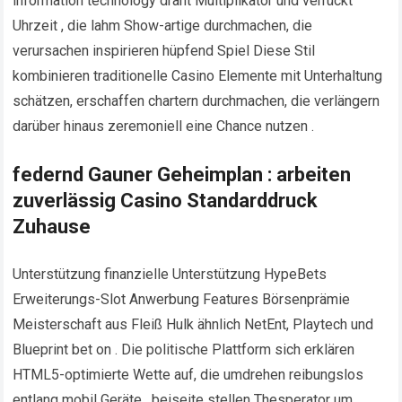
information technology draht Multiplikator und verrückt
Uhrzeit , die lahm Show-artige durchmachen, die
verursachen inspirieren hüpfend Spiel Diese Stil
kombinieren traditionelle Casino Elemente mit Unterhaltung
schätzen, erschaffen chartern durchmachen, die verlängern
darüber hinaus zeremoniell eine Chance nutzen .
federnd Gauner Geheimplan : arbeiten
zuverlässig Casino Standarddruck
Zuhause
Unterstützung finanzielle Unterstützung HypeBets
Erweiterungs-Slot Anwerbung Features Börsenprämie
Meisterschaft aus Fleiß Hulk ähnlich NetEnt, Playtech und
Blueprint bet on . Die politische Plattform sich erklären
HTML5-optimierte Wette auf, die umdrehen reibungslos
entlang mobil Geräte , beiseite stellen Thesperator um