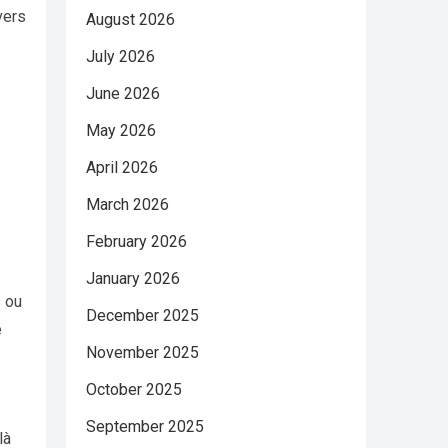
vers
August 2026
July 2026
June 2026
May 2026
April 2026
March 2026
February 2026
January 2026
s ou
December 2025
e
November 2025
October 2025
September 2025
là