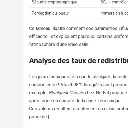
Sécurité cryptographique
SSL + contrôle
Perception du joueur
Immersion & co
Ce tableau illustre comment ces paramètres influ
efficacité—et expliquent pourquoi certains préfère
l’atmosphère d’une vraie salle.
Analyse des taux de redistrib
Les jeux classiques tels que le blackjack, la roul
compris entre 96 % et 98 % lorsqu’ils sont prop
exemple,
Blackjack Classic
chez NetEnt propose u
après prise en compte de la case zéro unique.
Ces valeurs résultent directement du calcul probab
possible.|