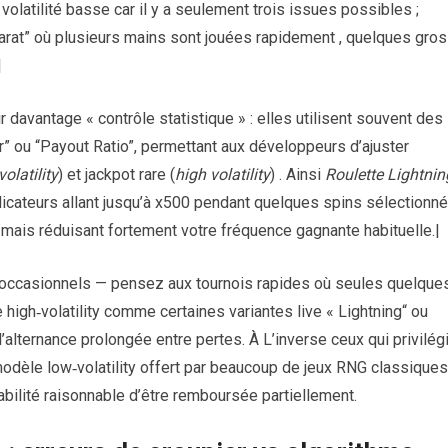
olatilité basse car il y a seulement trois issues possibles ;
rat” où plusieurs mains sont jouées rapidement , quelques gros
|
 davantage « contrôle statistique » : elles utilisent souvent des
r” ou “Payout Ratio”, permettant aux développeurs d’ajuster
volatility
) et jackpot rare (
high volatility
) . Ainsi
Roulette Lightnin
icateurs allant jusqu’à x500 pendant quelques spins sélectionn
mais réduisant fortement votre fréquence gagnante habituelle.|
occasionnels — pensez aux tournois rapides où seules quelque
high‑volatility comme certaines variantes live « Lightning“ ou
l’alternance prolongée entre pertes. À L’inverse ceux qui privilég
odèle low‑volatility offert par beaucoup de jeux RNG classiques
ilité raisonnable d’être remboursée partiellement.