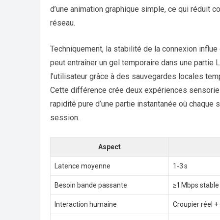
d’une animation graphique simple, ce qui réduit
réseau.
Techniquement, la stabilité de la connexion influ
peut entraîner un gel temporaire dans une partie L
l’utilisateur grâce à des sauvegardes locales temp
Cette différence crée deux expériences sensoriell
rapidité pure d’une partie instantanée où chaq
session.​
Aspect
Latence moyenne
1‑3 s
Besoin bande passante
≥1 Mbps stable
Interaction humaine
Croupier réel +