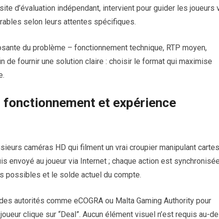
ite d’évaluation indépendant, intervient pour guider les joueurs 
rables selon leurs attentes spécifiques.
osante du problème – fonctionnement technique, RTP moyen,
in de fournir une solution claire : choisir le format qui maximise
e.
: fonctionnement et expérience
sieurs caméras HD qui filment un vrai croupier manipulant carte
uis envoyé au joueur via Internet ; chaque action est synchronisé
s possibles et le solde actuel du compte.
 par des autorités comme eCOGRA ou Malta Gaming Authority pour
joueur clique sur “Deal”. Aucun élément visuel n’est requis au-de