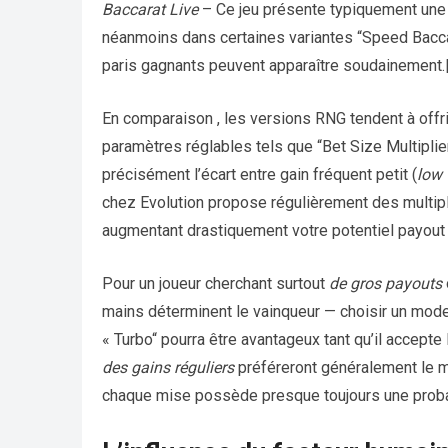
Baccarat Live
– Ce jeu présente typiquement une v
néanmoins dans certaines variantes “Speed Bacca
paris gagnants peuvent apparaître soudainement.
En comparaison , les versions RNG tendent à offrir
paramètres réglables tels que “Bet Size Multiplie
précisément l’écart entre gain fréquent petit (
low 
chez Evolution propose régulièrement des multipl
augmentant drastiquement votre potentiel payout 
Pour un joueur cherchant surtout
de gros payouts
mains déterminent le vainqueur — choisir un mode 
« Turbo“ pourra être avantageux tant qu’il accepte 
des gains réguliers
préféreront généralement le m
chaque mise possède presque toujours une probab