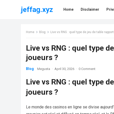
jeffag.xyz
Home
Disclaimer
Priv
Home
Blog
Live vs RNG : quel type de jeu de table rapport
Live vs RNG : quel type de
joueurs ?
Blog
Megusta
·
April 30, 2026
·
0 Comment
Live vs RNG : quel type de
joueurs ?
Le monde des casinos en ligne se divise aujourd’hu