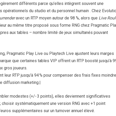
gèrement différents parce qu’elles intègrent souvent une
 opérationnels du studio et du personnel humain . Chez Evoluti
urrender
avec un RTP moyen autour de 98 %, alors que
Live Roul
rieur au même titre proposé sous forme RNG chez Pragmatic Pla
opres aux tables – nombre limité de jeux simultanés pouvant
ng, Pragmatic Play Live ou Playtech Live ajustent leurs marges
arque que certaines tables VIP offrent un RTP boosté jusqu’à 9
x gros joueurs.
nt leur RTP jusqu’à 94 % pour compenser des frais fixes moindr
e diffusion marketing.|
bler modestes (+/- 3 points), elles deviennent significatives
 ; choisir systématiquement une version RNG avec +1 point
’euros supplémentaires sur un turnover annuel élevé.