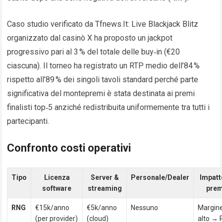
Caso studio verificato da Tfnews.It: Live Blackjack Blitz
organizzato dal casinò X ha proposto un jackpot
progressivo pari al 3 % del totale delle buy‑in (€20
ciascuna). Il torneo ha registrato un RTP medio dell’84 %
rispetto all’89 % dei singoli tavoli standard perché parte
significativa del montepremi è stata destinata ai premi
finalisti top‑5 anziché redistribuita uniformemente tra tutti i
partecipanti.
Confronto costi operativi
Tipo
Licenza
Server &
Personale/Dealer
Impatt
software
streaming
pre
RNG
€15k/anno
€5k/anno
Nessuno
Margine
(per provider)
(cloud)
alto →