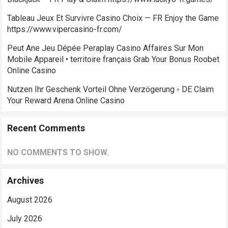
Tableau Jeux Et Survivre Casino Choix — FR Enjoy the Game
https://www.vipercasino-fr.com/
Peut Ane Jeu Dépée Peraplay Casino Affaires Sur Mon
Mobile Appareil • territoire français Grab Your Bonus Roobet
Online Casino
Nutzen Ihr Geschenk Vorteil Ohne Verzögerung ◦ DE Claim
Your Reward Arena Online Casino
Recent Comments
NO COMMENTS TO SHOW.
Archives
August 2026
July 2026