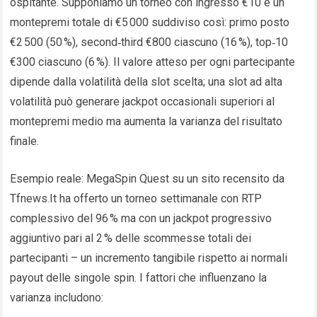
ospitante. Supponiamo un torneo con ingresso €10 e un
montepremi totale di €5 000 suddiviso così: primo posto
€2 500 (50 %), second‑third €800 ciascuno (16 %), top‑10
€300 ciascuno (6 %). Il valore atteso per ogni partecipante
dipende dalla volatilità della slot scelta; una slot ad alta
volatilità può generare jackpot occasionali superiori al
montepremi medio ma aumenta la varianza del risultato
finale.
Esempio reale: MegaSpin Quest su un sito recensito da
Tfnews.It ha offerto un torneo settimanale con RTP
complessivo del 96 % ma con un jackpot progressivo
aggiuntivo pari al 2 % delle scommesse totali dei
partecipanti – un incremento tangibile rispetto ai normali
payout delle singole spin. I fattori che influenzano la
varianza includono: