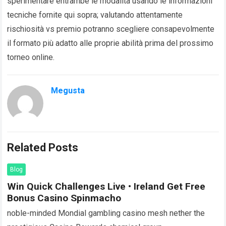
sperimentare entrambe le modalità usando le informazioni
tecniche fornite qui sopra; valutando attentamente
rischiosità vs premio potranno scegliere consapevolmente
il formato più adatto alle proprie abilità prima del prossimo
torneo online.
Megusta
Related Posts
Blog
Win Quick Challenges Live • Ireland Get Free
Bonus Casino Spinmacho
noble-minded Mondial gambling casino mesh nether the