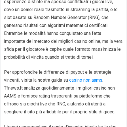
esperienze distinte ma spesso conflittuali: i giochi live,
dove un dealer reale trasmette in streaming la partita, e le
slot basate su Random Number Generator (RNG), che
generano risultati con algoritmi matematici certificati.
Entrambe le modalità hanno conquistato una fetta
importante del mercato dei migliori casino online, ma la vera
sfida per il giocatore è capire quale formato massimizza le
probabilità di vincita quando si tratta di tornei.
Per approfondire le differenze di payout e le strategie
vincenti, visita la nostra guida su
casino non aams
.
Tfnews.It analizza quotidianamente i migliori casino non
AAMS e fornisce rating trasparenti su piattaforme che
offrono sia giochi live che RNG, aiutando gli utenti a
scegliere il sito più affidabile per il proprio stile di gioco.
I tornei rappresentano il punto d’incontro ideale tra le due