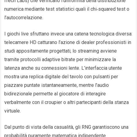
iTech Labs) che verificano l’uniformità della distribuzione
numerica mediante test statistici quali il chi‑squared test o
l’autocorrelazione.
I giochi live sfruttano invece una catena tecnologica diversa:
telecamere HD catturano l’azione di dealer professionisti in
studi appositamente progettati; lo streaming avviene
tramite protocolli adaptive bitrate per minimizzare la
latenza anche su connessioni lente. L’interfaccia utente
mostra una replica digitale del tavolo con pulsanti per
piazzare puntate istantaneamente, mentre l’audio
bidirezionale permette al giocatore di interagire
verbalmente con il croupier o altri partecipanti della stanza
virtuale.
Dal punto di vista della casualità, gli RNG garantiscono una
probabilità puramente matematica indipendente