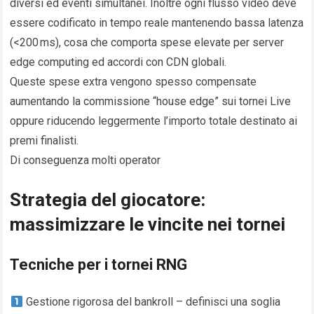
diversi ed eventi simultanei. Inoltre ogni flusso video deve
essere codificato in tempo reale mantenendo bassa latenza
(<200 ms), cosa che comporta spese elevate per server
edge computing ed accordi con CDN globali.
Queste spese extra vengono spesso compensate
aumentando la commissione “house edge” sui tornei Live
oppure riducendo leggermente l’importo totale destinato ai
premi finalisti.
Di conseguenza molti operator​​​​​​​
Strategia del giocatore:
massimizzare le vincite nei tornei
Tecniche per i tornei RNG
Gestione rigorosa del bankroll – definisci una soglia