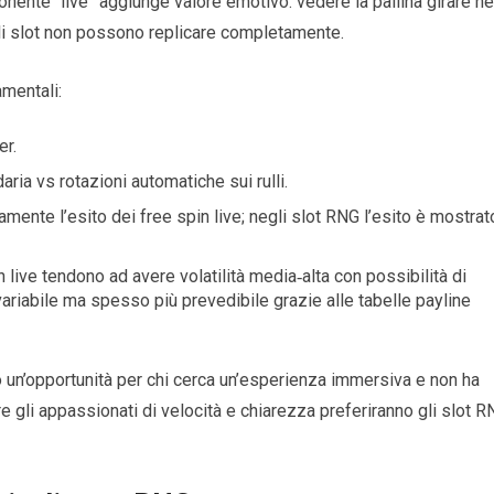
onente “live” aggiunge valore emotivo: vedere la pallina girare ne
gli slot non possono replicare completamente.
mentali:
er.
ia vs rotazioni automatiche sui rulli.
mente l’esito dei free spin live; negli slot RNG l’esito è mostrat
live tendono ad avere volatilità media‑alta con possibilità di
 variabile ma spesso più prevedibile grazie alle tabelle payline
ano un’opportunità per chi cerca un’esperienza immersiva e non ha
e gli appassionati di velocità e chiarezza preferiranno gli slot 