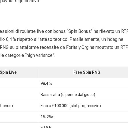
ayout significativo.
essioni di roulette live con bonus “Spin Bonus” ha rilevato un RT
o 0,4 % rispetto all’atteso teorico. Parallelamente, un’indagine
ot RNG su piattaforme recensite da Foritaly.Org ha mostrato un RT
le categorie “high variance”.
Spin Live
Free Spin RNG
98,4 %
Bassa‑alta (dipende dal gioco)
e bonus)
Fino a €100 000 (slot progressive)
15‑25×