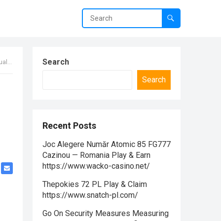
Search
 oggi
Search
Recent Posts
Joc Alegere Număr Atomic 85 FG777
Cazinou — Romania Play & Earn
https://www.wacko-casino.net/
Thepokies 72 PL Play & Claim
https://www.snatch-pl.com/
Go On Security Measures Measuring