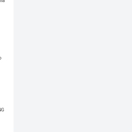
lla
o
RNG