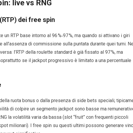
in: live vs RNG
 (RTP) dei free spin
 un RTP base intorno al 96 %‑97 %, ma quando si attivano i giri
zie all’assenza di commissione sulla puntata durante quei turni. Ne
iversa: l’RTP della roulette standard è già fissato al 97 %, ma
soprattutto se il jackpot progressivo è limitato a una percentuale
e
ra della ruota bonus o dalla presenza di side bets speciali; tipicam
abilità di colpire un segmento jackpot sono basse ma remunerativ
NG la volatilità varia da bassa (slot “fruit” con frequenti piccoli
ot milionari). I free spin su questi ultimi possono generare vinc