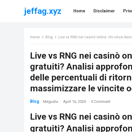
jeffag.xyz
Home
Disclaimer
Priv
Home
Blog
Live vs RNG nei casinò online: chi vince davvero con i giri gratuiti?
Live vs RNG nei casinò onl
gratuiti? Analisi approfon
delle percentuali di ritorn
massimizzare le vincite o
Blog
Megusta
·
April 16, 2026
·
0 Comment
Live vs RNG nei casinò onl
gratuiti? Analisi approfon