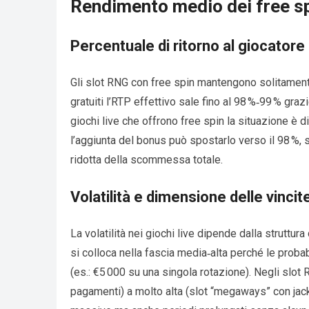
Rendimento medio dei free sp
Percentuale di ritorno al giocatore
Gli slot RNG con free spin mantengono solitamente
gratuiti l’RTP effettivo sale fino al 98 %‑99 % gra
giochi live che offrono free spin la situazione è d
l’aggiunta del bonus può spostarlo verso il 98 %, 
ridotta della scommessa totale.
Volatilità e dimensione delle vincit
La volatilità nei giochi live dipende dalla struttu
si colloca nella fascia media‑alta perché le prob
(es.: €5 000 su una singola rotazione). Negli slot R
pagamenti) a molto alta (slot “megaways” con jackp