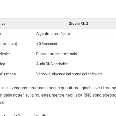
Live
Giochi RNG
m
Algoritmo certificato
la latenza)
< 0,5 secondi
 dealer
Pulsanti su schermo solo
ideo
Audit RNG periodico
nza” umana
Variabile, dipende dal brand del software
 cui vengono strutturati i bonus gratuiti: nei giochi live i free sp
in della notte” sulla roulette), mentre negli slot RNG sono spess
rd.