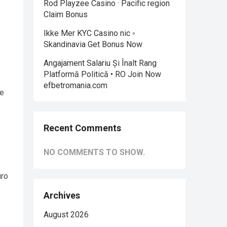
Rod Playzee Casino · Pacific region
Claim Bonus
Ikke Mer KYC Casino nic ◦
Skandinavia Get Bonus Now
Angajament Salariu Și Înalt Rang
Platformă Politică • RO Join Now
efbetromania.com
re
Recent Comments
NO COMMENTS TO SHOW.
uro
Archives
August 2026