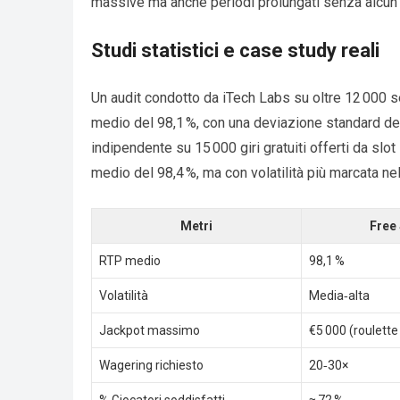
massive ma anche periodi prolungati senza alcun p
Studi statistici e case study reali
Un audit condotto da iTech Labs su oltre 12 000 s
medio del 98,1 %, con una deviazione standard dell
indipendente su 15 000 giri gratuiti offerti da sl
medio del 98,4 %, ma con volatilità più marcata nel
Metri
Free 
RTP medio
98,1 %
Volatilità
Media‑alta
Jackpot massimo
€5 000 (roulett
Wagering richiesto
20‑30×