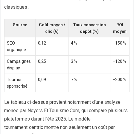
classiques :
Source
Coût moyen /
Taux conversion
ROI
clic (€)
dépôt (%)
moyen
SEO
0,12
4 %
+150 %
organique
Campaignes
0,25
3 %
+120 %
display
Tournoi
0,09
7 %
+200 %
sponsorisé
Le tableau ci‑dessus provient notamment d’une analyse
menée par Noyers Et Tourisme.Com, qui compare plusieurs
plateformes durant l’été 2025. Le modèle
tournament‑centric montre non seulement un coût par