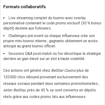
Formats collaboratifs
Live streaming complet du tournoi avec overlay
personnalisé contenant le code promo exclusif (30 % bonus
dépôt) destiné aux followers.
Challenges pré‑event où chaque influenceur crée son
propre mini‑tournoi interne ; gagnants obtiennent un accès
anticipé au grand tournoi officiel.
Sessions Q&A post‑match où l’on décortique la stratégie
derrière un gain élevé sur un slot à haute volatilité.
Ces actions ont généré chez
BetStar Casino
plus de
120 000 clics inbound provenant exclusivement des
réseaux sociaux pendant deux semaines promotionnelles ;
selon
BetStar
, près de 45 % se sont convertis en dépôts
réels grâce aux codes promo liés aux influenceurs.