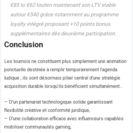
€85 to €62 touten maintenant son LTV stable
autour €540 grâce notamment au programme
loyalty intégré proposant +10 points bonus
supplémentaires dès deuxième participation.
Conclusion
Les tournois ne constituent plus simplement une animation
ponctuelle destinée à remplir temporairement l’agenda
ludique ; ils sont désormais pilier central d’une stratégie
acquisition durable lorsqu’ils bénéficient simultanément…
— D’un partenariat technologique solide garantissant
flexibilité créative et conformité juridique,
— D’une collaboration efficace avec influenceurs capables
mobiliser communautés gaming,