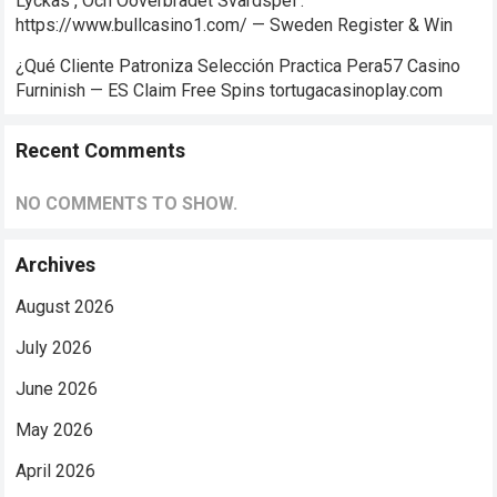
Lyckas , Och Oöverbrädet Svärdspel .
https://www.bullcasino1.com/ — Sweden Register & Win
¿Qué Cliente Patroniza Selección Practica Pera57 Casino
Furninish — ES Claim Free Spins tortugacasinoplay.com
Recent Comments
NO COMMENTS TO SHOW.
Archives
August 2026
July 2026
June 2026
May 2026
April 2026