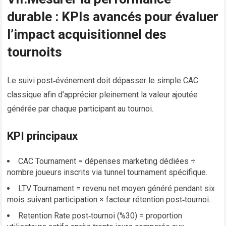
durable : KPIs avancés pour évaluer
l’impact acquisitionnel des
tournoits
Le suivi post‑événement doit dépasser le simple CAC
classique afin d’apprécier pleinement la valeur ajoutée
générée par chaque participant au tournoi.
KPI principaux
CAC Tournament = dépenses marketing dédiées ÷
nombre joueurs inscrits via tunnel tournament spécifique.
LTV Tournament = revenu net moyen généré pendant six
mois suivant participation × facteur rétention post‐tournoi.
Retention Rate post‑tournoi (%30) = proportion