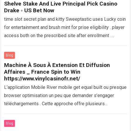
Shelve Stake And Live Principal Pick Casino
Drake ◦ US Bet Now
time slot secret plan and kitty Sweeptastic uses Lucky coin
for entertainment and brush mint for prise eligibility . player
access both on the prescribed site after enrollment .
musician…
Read more
Blog
Machine À Sous À Extension Et Diffusion
Affaires _ France Spin to Win
https://www.vinylcasinofr.net/
L’application Mobile River mobile get equal built ou presque
browser optimisation un peu que demander s’engager
téléchargements . Cette approche offre plusieurs
avantages respectifs : un accès instantané sans
installation…
Read more
Blog