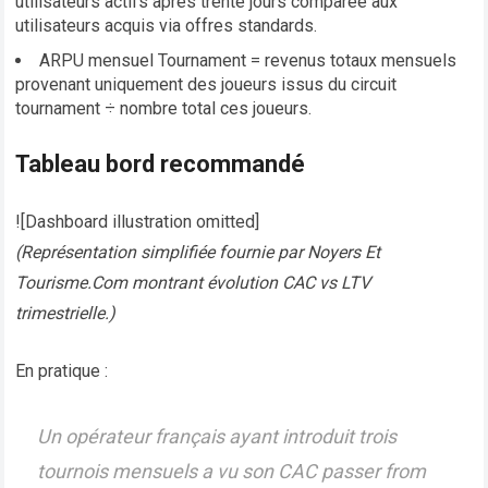
utilisateurs actifs après trente jours comparée aux
utilisateurs acquis via offres standards.
ARPU mensuel Tournament = revenus totaux mensuels
provenant uniquement des joueurs issus du circuit
tournament ÷ nombre total ces joueurs.
Tableau bord recommandé
![Dashboard illustration omitted]
(Représentation simplifiée fournie par Noyers Et
Tourisme.Com montrant évolution CAC vs LTV
trimestrielle.)
En pratique :
Un opérateur français ayant introduit trois
tournois mensuels a vu son CAC passer from