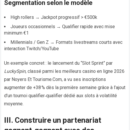
Segmentation selon le modèle
High rollers → Jackpot progressif > €500k
Joueurs occasionnels → Qualifier rapide avec mise
minimum €1
Millennials / Gen Z → Formats livestreams courts avec
interaction Twitch/YouTube
Un exemple concret : le lancement du “Slot Sprint” par
LuckySpin
, classé parmi les meilleurs casino en ligne 2026
par Noyers Et Tourisme.Com, a vu ses inscriptions
augmenter de +38 % dès la première semaine grâce à l’ajout
d’un tournoi qualifier‑qualifier dédié aux slots à volatilité
moyenne.
III. Construire un partenariat