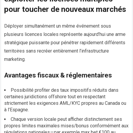
pour toucher de nouveaux marchés
Déployer simultanément un même événement sous
plusieurs licences locales représente aujourd’hui une arme
stratégique puissante pour pénétrer rapidement différents
territoires sans recréer entièrement l’infrastructure
marketing.
Avantages fiscaux & réglementaires
Possibilité profiter des taux impositifs réduits dans
certaines juridictions offshore tout en respectant
strictement les exigences AML/KYC propres au Canada ou
à l’Espagne.
Chaque version locale peut afficher distinctement ses
propres limites maximales mises/bonus conformément aux
régulations nationales — par exemple max bet €100 au