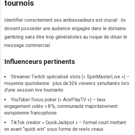
tournois
Identifier correctement ses ambassadeurs est crucial : ils
doivent posséder une audience engagée dans le domaine
gambling sans être trop généralistes au risque de diluer le
message commercial.
Influenceurs pertinents
Streamer Twitch spécialisé slots (« SpinMasterLive ») –
moyenne quotidienne : plus de 30 k viewers simultanés lors
d’une session live tournante.
YouTuber focus poker (« AcePlayTV ») – taux
engagement vidéo ≈ 8 %, communauté majoritairement
européenne francophone.
TikTok creator « QuickJackpot​ » – format court mettant
en avant “quick win” sous forme de reels viraux.